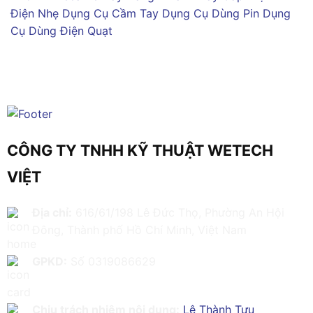
Điện Nhẹ
Dụng Cụ Cầm Tay
Dụng Cụ Dùng Pin
Dụng
Cụ Dùng Điện
Quạt
CÔNG TY TNHH KỸ THUẬT WETECH
VIỆT
Địa chỉ:
616/61/198 Lê Đức Thọ, Phường An Hội
Đông, Thành phố Hồ Chí Minh, Việt Nam
GPKD:
Số 0319086629
Chịu trách nhiệm nội dung:
Lê Thành Tựu