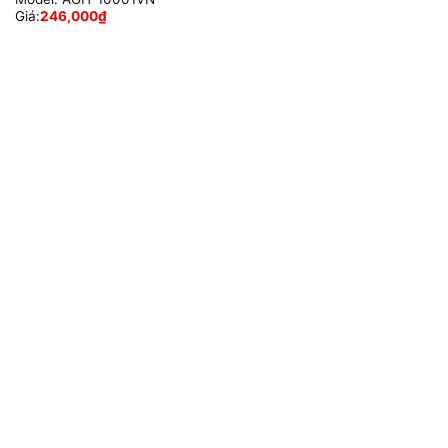
Giá:
246,000
₫