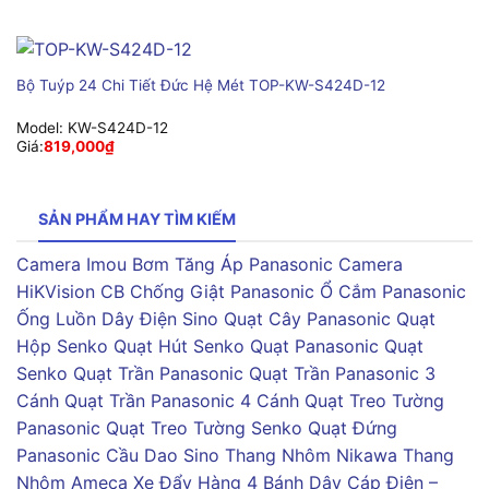
Bộ Tuýp 24 Chi Tiết Đức Hệ Mét TOP-KW-S424D-12
Model:
KW-S424D-12
Giá:
819,000
₫
SẢN PHẨM HAY TÌM KIẾM
Camera Imou
Bơm Tăng Áp Panasonic
Camera
HiKVision
CB Chống Giật Panasonic
Ổ Cắm Panasonic
Ống Luồn Dây Điện Sino
Quạt Cây Panasonic
Quạt
Hộp Senko
Quạt Hút Senko
Quạt Panasonic
Quạt
Senko
Quạt Trần Panasonic
Quạt Trần Panasonic 3
Cánh
Quạt Trần Panasonic 4 Cánh
Quạt Treo Tường
Panasonic
Quạt Treo Tường Senko
Quạt Đứng
Panasonic
Cầu Dao Sino
Thang Nhôm Nikawa
Thang
Nhôm Ameca
Xe Đẩy Hàng 4 Bánh
Dây Cáp Điện –