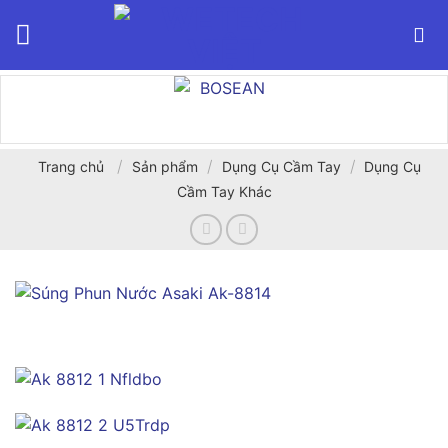
Bỏ
qua
nội
dung
/
/
/
Trang chủ
Sản phẩm
Dụng Cụ Cầm Tay
Dụng Cụ
Cầm Tay Khác