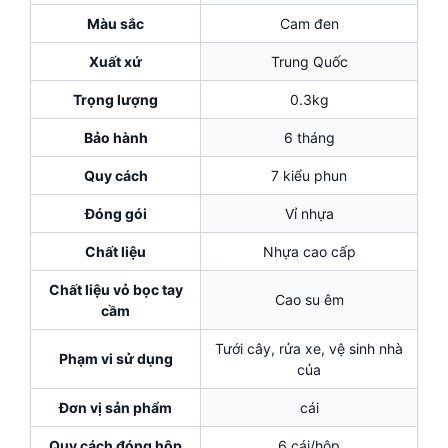
Màu sắc
Cam đen
Xuất xứ
Trung Quốc
Trọng lượng
0.3kg
Bảo hành
6 tháng
Quy cách
7 kiểu phun
Đóng gói
Vỉ nhựa
Chất liệu
Nhựa cao cấp
Chất liệu vỏ bọc tay
Cao su êm
cầm
Tưới cây, rửa xe, vệ sinh nhà
Phạm vi sử dụng
của
Đơn vị sản phẩm
cái
Quy cách đóng hộp
6 cái/hộp