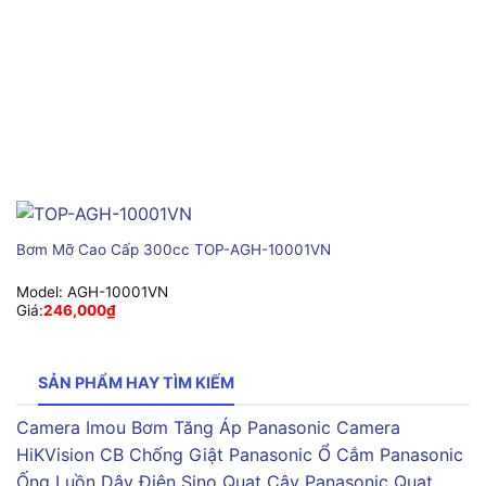
Bơm Mỡ Cao Cấp 300cc TOP-AGH-10001VN
Model:
AGH-10001VN
Giá:
246,000
₫
SẢN PHẨM HAY TÌM KIẾM
Camera Imou
Bơm Tăng Áp Panasonic
Camera
HiKVision
CB Chống Giật Panasonic
Ổ Cắm Panasonic
Ống Luồn Dây Điện Sino
Quạt Cây Panasonic
Quạt