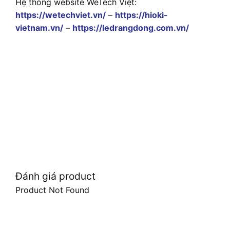
Hệ thống website WeTech Việt:
https://wetechviet.vn/
–
https://hioki-
vietnam.vn/
–
https://ledrangdong.com.vn/
Đánh giá product
Product Not Found