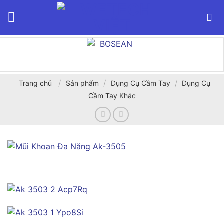
Bỏ
qua
nội
dung
/
/
/
Trang chủ
Sản phẩm
Dụng Cụ Cầm Tay
Dụng Cụ
Cầm Tay Khác