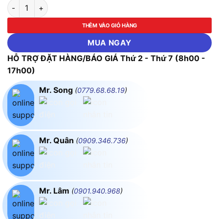
Mũi khoan đa năng AK-3505 số lượng
THÊM VÀO GIỎ HÀNG
MUA NGAY
HỖ TRỢ ĐẶT HÀNG/BÁO GIÁ Thứ 2 - Thứ 7 (8h00 -
17h00)
Mr. Song
(
0779.68.68.19
)
Mr. Quân
(
0909.346.736
)
Mr. Lâm
(
0901.940.968
)