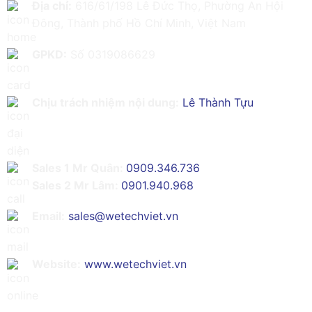
Địa chỉ:
616/61/198 Lê Đức Thọ, Phường An Hội
Đông, Thành phố Hồ Chí Minh, Việt Nam
GPKD:
Số 0319086629
Chịu trách nhiệm nội dung:
Lê Thành Tựu
Sales 1 Mr Quân:
0909.346.736
Sales 2 Mr Lâm:
0901.940.968
Email:
sales@wetechviet.vn
Website:
www.wetechviet.vn