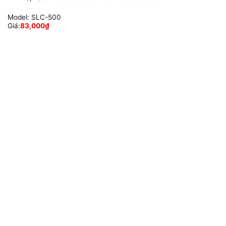
Model:
SLC-500
Giá:
83,000
₫