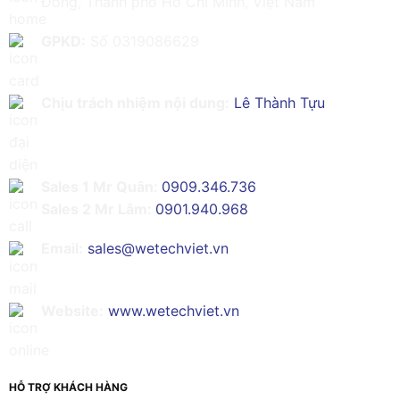
Đông, Thành phố Hồ Chí Minh, Việt Nam
GPKD:
Số 0319086629
Chịu trách nhiệm nội dung:
Lê Thành Tựu
Sales 1 Mr Quân:
0909.346.736
Sales 2 Mr Lâm:
0901.940.968
Email:
sales@wetechviet.vn
Website:
www.wetechviet.vn
HỖ TRỢ KHÁCH HÀNG