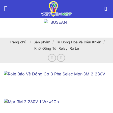
Bỏ
qua
nội
dung
/
/
/
Trang chủ
Sản phẩm
Tự Động Hóa Và Điều Khiển
Khởi Động Từ, Relay, Rờ Le