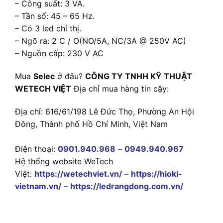
– Công suất: 3 VA.
– Tần số: 45 – 65 Hz.
– Có 3 led chỉ thị.
– Ngõ ra: 2 C / O(NO/5A, NC/3A @ 250V AC)
– Nguồn cấp: 230 V AC
Mua
Selec
ở đâu?
CÔNG TY TNHH KỸ THUẬT
WETECH VIỆT
Địa chỉ mua hàng tin cậy:
Địa chỉ: 616/61/198 Lê Đức Thọ, Phường An Hội
Đông, Thành phố Hồ Chí Minh, Việt Nam
Điện thoại:
0901.940.968
–
0949.940.967
Hệ thống website WeTech
Việt:
https://wetechviet.vn/
–
https://hioki-
vietnam.vn/
–
https://ledrangdong.com.vn/