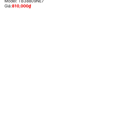
Model:
TB38809NE7
Giá:
810,000
₫