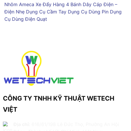
Nhôm Ameca
Xe Đẩy Hàng 4 Bánh
Dây Cáp Điện –
Điện Nhẹ
Dụng Cụ Cầm Tay
Dụng Cụ Dùng Pin
Dụng
Cụ Dùng Điện
Quạt
CÔNG TY TNHH KỸ THUẬT WETECH
VIỆT
Địa chỉ:
616/61/198 Lê Đức Thọ, Phường An Hội