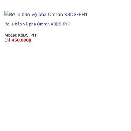
Rơ le bảo vệ pha Omron K8DS-PH1
Model:
K8DS-PH1
Giá:
450,000
₫