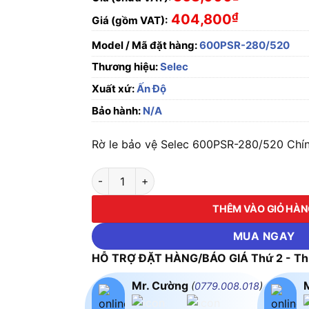
₫
404,800
Giá (gồm VAT):
Model / Mã đặt hàng:
600PSR-280/520
Thương hiệu:
Selec
Xuất xứ:
Ấn Độ
Bảo hành:
N/A
Rờ le bảo vệ Selec 600PSR-280/520 Chín
Rờ le bảo vệ Selec 600PSR-280/520 số lượn
THÊM VÀO GIỎ HÀ
MUA NGAY
HỖ TRỢ ĐẶT HÀNG/BÁO GIÁ Thứ 2 - Thứ
Mr. Cường
(
0779.008.018
)