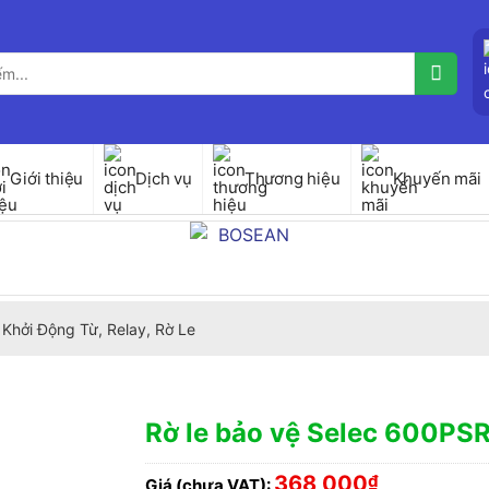
Giới thiệu
Dịch vụ
Thương hiệu
Khuyến mãi
Khởi Động Từ, Relay, Rờ Le
Rờ le bảo vệ Selec 600PS
368,000
₫
Giá (chưa VAT):