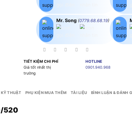
Mr. Song
(
0779.68.68.19
)
TIẾT KIỆM CHI PHÍ
HOTLINE
g
Giá tốt nhất thị
0901.940.968
trường
 KỸ THUẬT
PHỤ KIỆN MUA THÊM
TÀI LIỆU
BÌNH LUẬN & ĐÁNH G
0/520