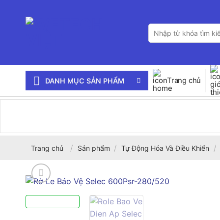
Bỏ
qua
Tìm
nội
kiếm:
dung
Trang chủ
DANH MỤC SẢN PHẨM
/
/
/
Trang chủ
Sản phẩm
Tự Động Hóa Và Điều Khiển