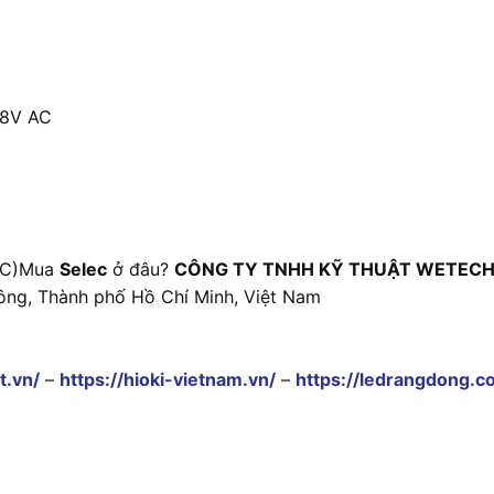
28V AC
 AC)Mua
Selec
ở đâu?
CÔNG TY TNHH KỸ THUẬT WETECH
ông, Thành phố Hồ Chí Minh, Việt Nam
t.vn/
–
https://hioki-vietnam.vn/
–
https://ledrangdong.c