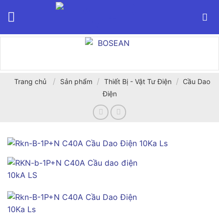
Bỏ
qua
nội
dung
/
/
/
Trang chủ
Sản phẩm
Thiết Bị - Vật Tư Điện
Cầu Dao
Điện