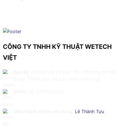
CÔNG TY TNHH KỸ THUẬT WETECH
VIỆT
Địa chỉ:
616/61/198 Lê Đức Thọ, Phường An Hội
Đông, Thành phố Hồ Chí Minh, Việt Nam
GPKD:
Số 0319086629
Chịu trách nhiệm nội dung:
Lê Thành Tựu