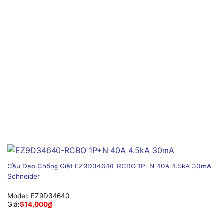
Cầu Dao Chống Giật EZ9D34640-RCBO 1P+N 40A 4.5kA 30mA
Schneider
Model:
EZ9D34640
Giá:
514,000
₫