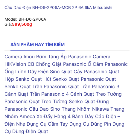
Cầu Dao Điện BH-D6-2P06A-MCB 2P 6A 6kA Mitsubishi
Model:
BH-D6-2P06A
Giá:
599,500
₫
SẢN PHẨM HAY TÌM KIẾM
Camera Imou
Bơm Tăng Áp Panasonic
Camera
HiKVision
CB Chống Giật Panasonic
Ổ Cắm Panasonic
Ống Luồn Dây Điện Sino
Quạt Cây Panasonic
Quạt
Hộp Senko
Quạt Hút Senko
Quạt Panasonic
Quạt
Senko
Quạt Trần Panasonic
Quạt Trần Panasonic 3
Cánh
Quạt Trần Panasonic 4 Cánh
Quạt Treo Tường
Panasonic
Quạt Treo Tường Senko
Quạt Đứng
Panasonic
Cầu Dao Sino
Thang Nhôm Nikawa
Thang
Nhôm Ameca
Xe Đẩy Hàng 4 Bánh
Dây Cáp Điện –
Điện Nhẹ
Dụng Cụ Cầm Tay
Dụng Cụ Dùng Pin
Dụng
Cụ Dùng Điện
Quạt