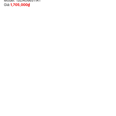
Model:
1SDA066511R1
Giá:
1,705,000
₫