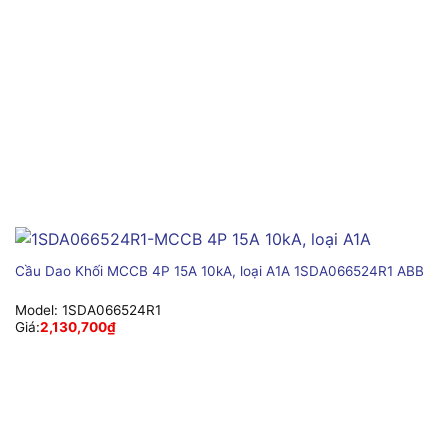
Cầu Dao Khối MCCB 4P 15A 10kA, loại A1A 1SDA066524R1 ABB
Model:
1SDA066524R1
Giá:
2,130,700
₫