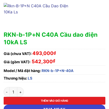
RKN-b-1P+N C40A Cầu dao điện
10kA LS
493,000
₫
Giá (chưa VAT):
₫
542,300
Giá (gồm VAT):
Model / Mã đặt hàng:
RKN-b-1P+N-40A
Thương hiệu:
LS
RKN-b-1P+N C40A Cầu dao điện 10kA LS số lượng
THÊM VÀO GIỎ HÀNG