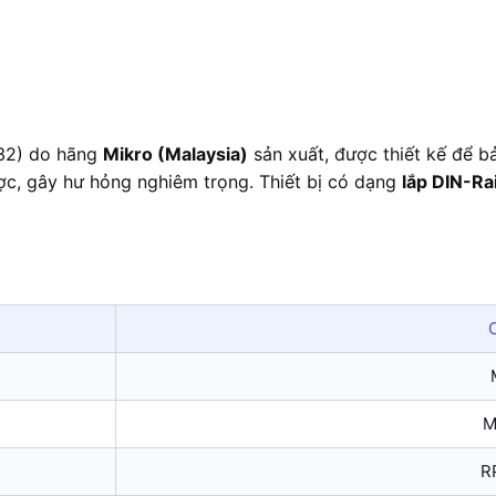
 32) do hãng
Mikro (Malaysia)
sản xuất, được thiết kế để 
ợc, gây hư hỏng nghiêm trọng. Thiết bị có dạng
lắp DIN-Rai
C
M
R