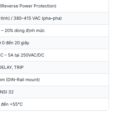
(Reverse Power Protection)
tính) / 380–415 VAC (pha–pha)
% – 20% dòng định mức
ừ 0 đến 20 giây
NC – 5A tại 250VAC/DC
DELAY, TRIP
mm (DIN-Rail mount)
NSI 32
 đến +55°C