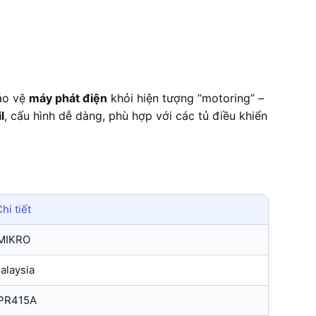
bảo vệ
máy phát điện
khỏi hiện tượng “motoring” –
l
, cấu hình dễ dàng, phù hợp với các tủ điều khiển
hi tiết
MIKRO
alaysia
PR415A