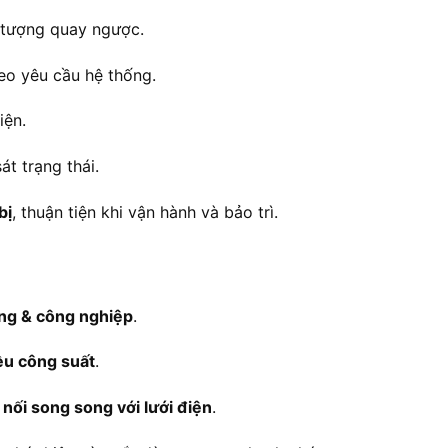
 tượng quay ngược.
heo yêu cầu hệ thống.
iện.
át trạng thái.
bị
, thuận tiện khi vận hành và bảo trì.
ụng & công nghiệp
.
ều công suất
.
nối song song với lưới điện
.