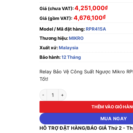
4,251,000
₫
Giá (chưa VAT):
₫
4,676,100
Giá (gồm VAT):
Model / Mã đặt hàng:
RPR415A
Thương hiệu:
MIKRO
Xuất xứ:
Malaysia
Bảo hành:
12 Tháng
Relay Bảo Vệ Công Suất Ngược Mikro RP
Tốt!
Relay Bảo Vệ Công Suất Ngược Mikro RPR415
THÊM VÀO GIỎ HÀ
MUA NGAY
HỖ TRỢ ĐẶT HÀNG/BÁO GIÁ Thứ 2 - Thứ