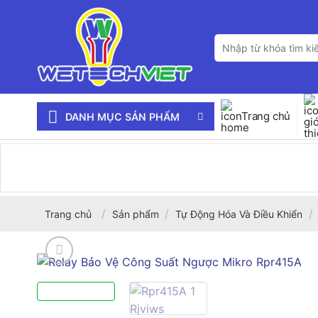
Bỏ
qua
Tìm
nội
kiếm:
dung
Trang chủ
DANH MỤC SẢN PHẨM
/
/
/
Trang chủ
Sản phẩm
Tự Động Hóa Và Điều Khiển