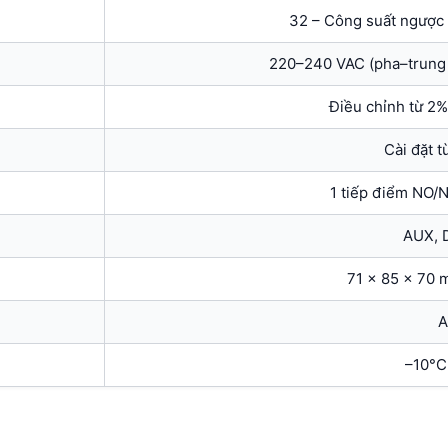
32 – Công suất ngược 
220–240 VAC (pha–trung 
Điều chỉnh từ 2
Cài đặt t
1 tiếp điểm NO/
AUX, 
71 × 85 × 70 
A
–10°C