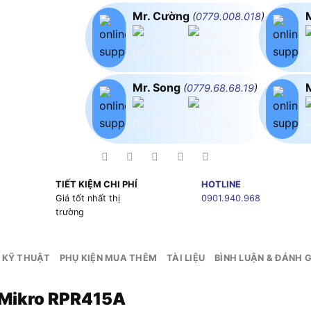
Mr. Cường
(
0779.008.018
)
Mr. Song
(
0779.68.68.19
)
TIẾT KIỆM CHI PHÍ
HOTLINE
g
Giá tốt nhất thị
0901.940.968
trường
 KỸ THUẬT
PHỤ KIỆN MUA THÊM
TÀI LIỆU
BÌNH LUẬN & ĐÁNH G
 Mikro RPR415A