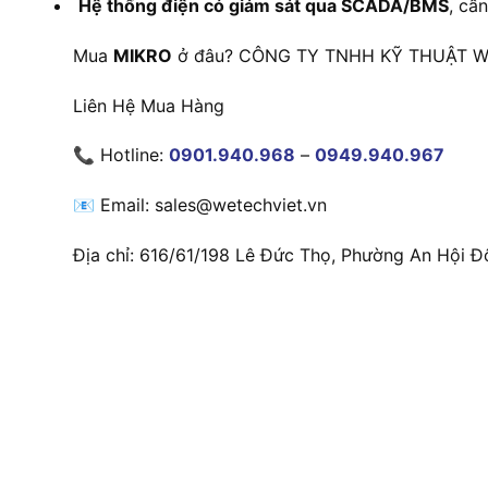
Hệ thống điện có giám sát qua SCADA/BMS
, cầ
Mua
MIKRO
ở đâu? CÔNG TY TNHH KỸ THUẬT WET
Liên Hệ Mua Hàng
📞 Hotline:
0901.940.968
–
0949.940.967
📧 Email: sales@wetechviet.vn
Địa chỉ: 616/61/198 Lê Đức Thọ, Phường An Hội Đ