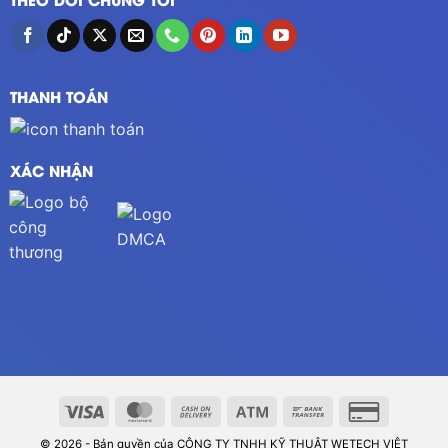
THANH TOÁN
XÁC NHẬN
© 2026 - Bản quyền của CÔNG TY TNHH KỸ THUẬT WETECH VIỆT