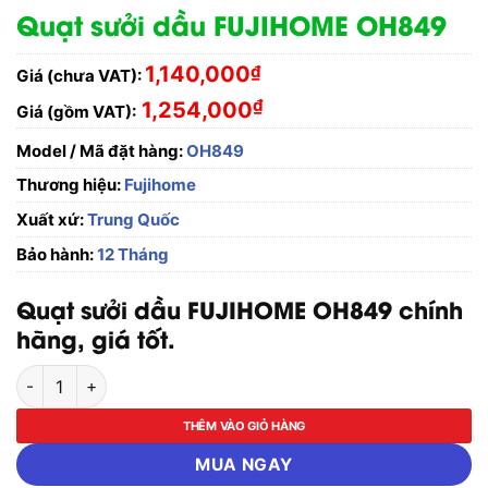
Quạt sưởi dầu FUJIHOME OH849
1,140,000
₫
Giá (chưa VAT):
₫
1,254,000
Giá (gồm VAT):
Model / Mã đặt hàng:
OH849
Thương hiệu:
Fujihome
Xuất xứ:
Trung Quốc
Bảo hành:
12 Tháng
Quạt sưởi dầu FUJIHOME OH849 chính
hãng, giá tốt.
Quạt sưởi dầu FUJIHOME OH849 số lượng
THÊM VÀO GIỎ HÀNG
MUA NGAY