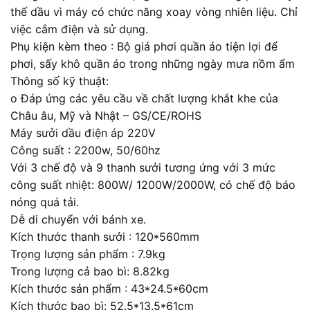
thế dầu vì máy có chức năng xoay vòng nhiên liệu. Chỉ
việc cắm điện và sử dụng.
Phụ kiện kèm theo : Bộ giá phơi quần áo tiện lợi để
phơi, sấy khô quần áo trong những ngày mưa nồm ẩm
Thông số kỹ thuật:
o Đáp ứng các yêu cầu về chất lượng khắt khe của
Châu âu, Mỹ và Nhật – GS/CE/ROHS
Máy sưởi dầu điện áp 220V
Công suất : 2200w, 50/60hz
Với 3 chế độ và 9 thanh sưởi tương ứng với 3 mức
công suất nhiệt: 800W/ 1200W/2000W, có chế độ báo
nóng quá tải.
Dễ di chuyển với bánh xe.
Kích thước thanh sưởi : 120*560mm
Trọng lượng sản phẩm : 7.9kg
Trong lượng cả bao bì: 8.82kg
Kích thước sản phẩm : 43*24.5*60cm
Kích thước bao bì: 52.5*13.5*61cm