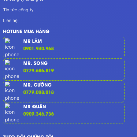
Tin tức công ty
Liên hệ
HOTLINE MUA HÀNG
MR LÂM
0901.940.968
MR. SONG
0779.686.819
MR. CƯỜNG
0779.008.018
MR QUÂN
0909.346.736
THEO DÕI CHÚNG TÔI