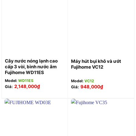
Cây nước nóng lạnh cao
Máy hút bụi khô và ướt
cấp 3 vòi, bình nước âm
Fujihome VC12
Fujihome WD11ES
Model:
WD11ES
Model:
VC12
2,148,000
₫
948,000
₫
Giá:
Giá: