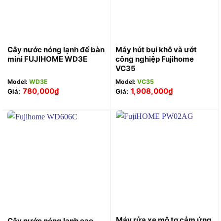
Cây nước nóng lạnh để bàn
Máy hút bụi khô và ướt
mini FUJIHOME WD3E
công nghiệp Fujihome
VC35
Model:
WD3E
Model:
VC35
780,000
₫
1,908,000
₫
Giá:
Giá:
Máy rửa xe mô tơ cảm ứng
Cây nước nóng lạnh cao