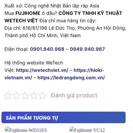
Xuất xứ: Công nghệ Nhật Bản lắp ráp Asia
Mua
FUJIHOME
ở đâu?
CÔNG TY TNHH KỸ THUẬT
WETECH VIỆT
Địa chỉ mua hàng tin cậy:
Địa chỉ: 616/61/198 Lê Đức Thọ, Phường An Hội Đông,
Thành phố Hồ Chí Minh, Việt Nam
Điện thoại:
0901.940.968
–
0949.940.967
Hệ thống website WeTech
Việt:
https://wetechviet.vn/
–
https://hioki-
vietnam.vn/
–
https://ledrangdong.com.vn/
Đánh giá product
SẢN PHẨM TƯƠNG TỰ