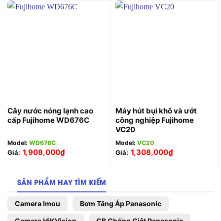
Cây nước nóng lạnh cao
Máy hút bụi khô và ướt
cấp Fujihome WD676C
công nghiệp Fujihome
VC20
Model:
WD676C
Model:
VC20
1,908,000
₫
1,308,000
₫
Giá:
Giá:
SẢN PHẨM HAY TÌM KIẾM
Camera Imou
Bơm Tăng Áp Panasonic
Camera HiKVision
CB Chống Giật Panasonic