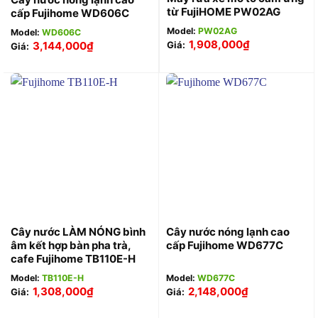
từ FujiHOME PW02AG
cấp Fujihome WD606C
Model:
PW02AG
Model:
WD606C
1,908,000
₫
3,144,000
₫
Giá:
Giá:
Cây nước LÀM NÓNG bình
Cây nước nóng lạnh cao
âm kết hợp bàn pha trà,
cấp Fujihome WD677C
cafe Fujihome TB110E-H
Model:
TB110E-H
Model:
WD677C
1,308,000
₫
2,148,000
₫
Giá:
Giá: