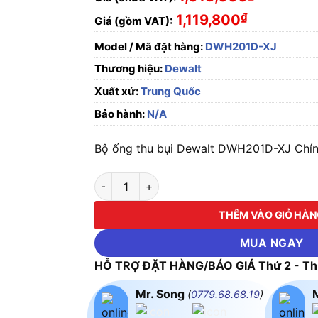
₫
1,119,800
Giá (gồm VAT):
Model / Mã đặt hàng:
DWH201D-XJ
Thương hiệu:
Dewalt
Xuất xứ:
Trung Quốc
Bảo hành:
N/A
Bộ ống thu bụi Dewalt DWH201D-XJ Chính
Bộ ống thu bụi Dewalt DWH201D-XJ số lượn
THÊM VÀO GIỎ HÀ
MUA NGAY
HỖ TRỢ ĐẶT HÀNG/BÁO GIÁ Thứ 2 - Thứ
Mr. Song
(
0779.68.68.19
)