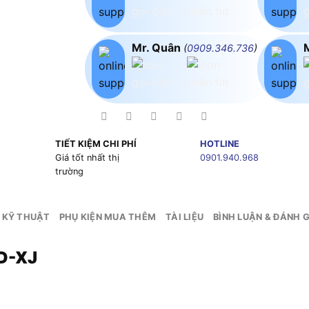
Mr. Quân
(
0909.346.736
)
TIẾT KIỆM CHI PHÍ
HOTLINE
g
Giá tốt nhất thị
0901.940.968
trường
 KỸ THUẬT
PHỤ KIỆN MUA THÊM
TÀI LIỆU
BÌNH LUẬN & ĐÁNH G
D-XJ