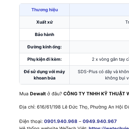
Thương hiệu
Xuất xứ
T
Bảo hành
Đường kính ống:
Phụ kiện đi kèm:
2 x vòng gắn tay
Để sử dụng với máy
SDS-Plus có dây và khô
khoan búa
không bụi v
Mua
Dewalt
ở đâu?
CÔNG TY TNHH KỸ THUẬT 
Địa chỉ: 616/61/198 Lê Đức Thọ, Phường An Hội Đ
Điện thoại:
0901.940.968
–
0949.940.967
Hệ thống website WeTech Việt:
https://wetechvie