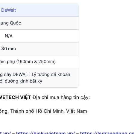
DeWalt
rung Quốc
N/A
30 mm
 cầm phụ (160mm & 250mm)
ng dây DEWALT Lý tưởng để khoan
ới đường kính bất kỳ
WETECH VIỆT
Địa chỉ mua hàng tin cậy:
ông, Thành phố Hồ Chí Minh, Việt Nam
t.vn/
–
https://hioki-vietnam.vn/
–
https://ledrangdong.c