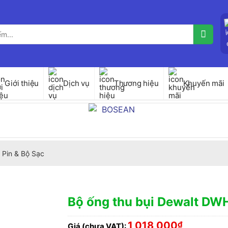
Giới thiệu
Dịch vụ
Thương hiệu
Khuyến mãi
 Pin & Bộ Sạc
Bộ ống thu bụi Dewalt D
1,018,000
₫
Giá (chưa VAT):