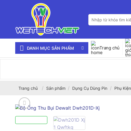
Bỏ
qua
Tìm
nội
kiếm:
dung
Trang chủ
DANH MỤC SẢN PHẨM
/
/
/
Trang chủ
Sản phẩm
Dụng Cụ Dùng Pin
Phụ Kiện