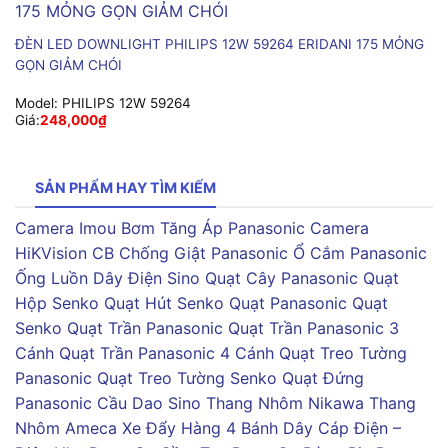
ĐÈN LED DOWNLIGHT PHILIPS 12W 59264 ERIDANI 175 MỎNG
GỌN GIẢM CHÓI
Model:
PHILIPS 12W 59264
Giá:
248,000
₫
SẢN PHẨM HAY TÌM KIẾM
Camera Imou
Bơm Tăng Áp Panasonic
Camera
HiKVision
CB Chống Giật Panasonic
Ổ Cắm Panasonic
Ống Luồn Dây Điện Sino
Quạt Cây Panasonic
Quạt
Hộp Senko
Quạt Hút Senko
Quạt Panasonic
Quạt
Senko
Quạt Trần Panasonic
Quạt Trần Panasonic 3
Cánh
Quạt Trần Panasonic 4 Cánh
Quạt Treo Tường
Panasonic
Quạt Treo Tường Senko
Quạt Đứng
Panasonic
Cầu Dao Sino
Thang Nhôm Nikawa
Thang
Nhôm Ameca
Xe Đẩy Hàng 4 Bánh
Dây Cáp Điện –