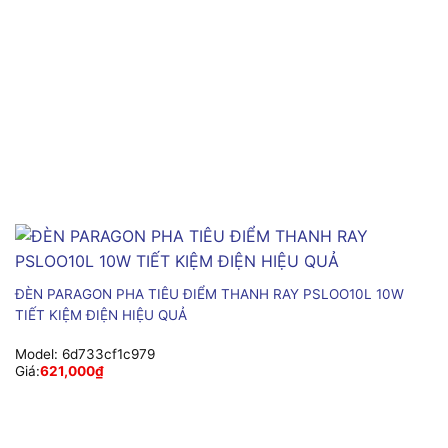
ĐÈN PARAGON PHA TIÊU ĐIỂM THANH RAY PSLOO10L 10W
TIẾT KIỆM ĐIỆN HIỆU QUẢ
Model:
6d733cf1c979
Giá:
621,000
₫