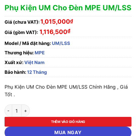
Phụ Kiện UM Cho Đèn MPE UM/LSS
1,015,000
₫
Giá (chưa VAT):
₫
1,116,500
Giá (gồm VAT):
Model / Mã đặt hàng:
UM/LSS
Thương hiệu:
MPE
Xuất xứ:
Việt Nam
Bảo hành:
12 Tháng
Phụ Kiện UM Cho Đèn MPE UM/LSS Chính Hãng , Giá
Tốt .
Phụ Kiện UM Cho Đèn MPE UM/LSS số lượng
THÊM VÀO GIỎ HÀNG
MUA NGAY