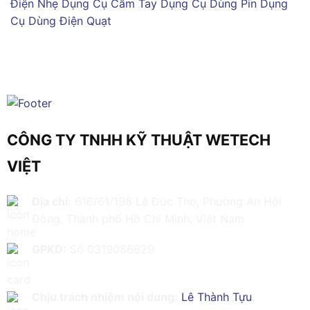
Điện Nhẹ
Dụng Cụ Cầm Tay
Dụng Cụ Dùng Pin
Dụng
Cụ Dùng Điện
Quạt
CÔNG TY TNHH KỸ THUẬT WETECH
VIỆT
Địa chỉ:
616/61/198 Lê Đức Thọ, Phường An Hội
Đông, Thành phố Hồ Chí Minh, Việt Nam
GPKD:
Số 0319086629
Chịu trách nhiệm nội dung:
Lê Thành Tựu