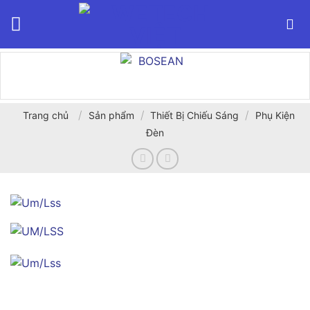
Bỏ
qua
nội
dung
/
/
/
Trang chủ
Sản phẩm
Thiết Bị Chiếu Sáng
Phụ Kiện
Đèn