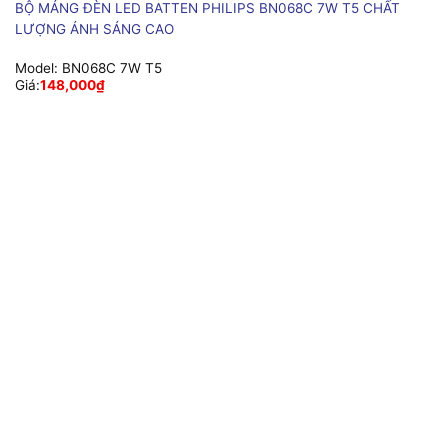
BỘ MÁNG ĐÈN LED BATTEN PHILIPS BN068C 7W T5 CHẤT
LƯỢNG ÁNH SÁNG CAO
Model:
BN068C 7W T5
Giá:
148,000
₫