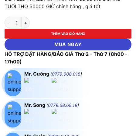
TUỔI THỌ 50000 GIỜ chính hãng , giá tốt
ĐÈN LED PANEL ÂM TRẦN 15W SDGD515 DUHAL TUỔI THỌ 500
THÊM VÀO GIỎ HÀNG
MUA NGAY
HỖ TRỢ ĐẶT HÀNG/BÁO GIÁ Thứ 2 - Thứ 7 (8h00 -
17h00)
Mr. Cường
(
0779.008.018
)
Mr. Song
(
0779.68.68.19
)