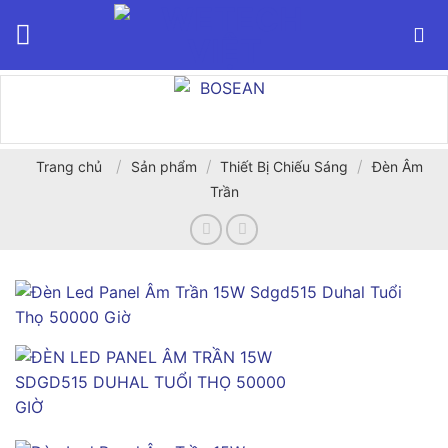
Bỏ
qua
nội
dung
/
/
/
Trang chủ
Sản phẩm
Thiết Bị Chiếu Sáng
Đèn Âm
Trần