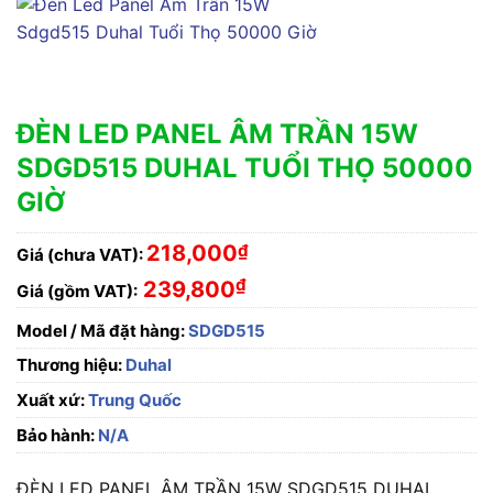
ĐÈN LED PANEL ÂM TRẦN 15W
SDGD515 DUHAL TUỔI THỌ 50000
GIỜ
218,000
₫
Giá (chưa VAT):
₫
239,800
Giá (gồm VAT):
Model / Mã đặt hàng:
SDGD515
Thương hiệu:
Duhal
Xuất xứ:
Trung Quốc
Bảo hành:
N/A
ĐÈN LED PANEL ÂM TRẦN 15W SDGD515 DUHAL