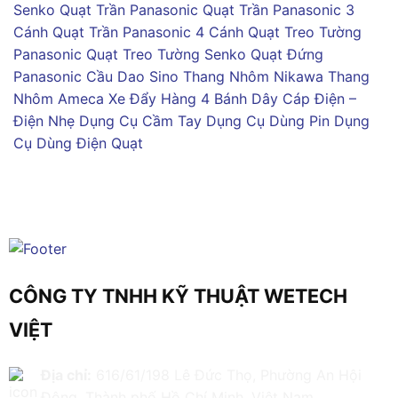
Senko
Quạt Trần Panasonic
Quạt Trần Panasonic 3
Cánh
Quạt Trần Panasonic 4 Cánh
Quạt Treo Tường
Panasonic
Quạt Treo Tường Senko
Quạt Đứng
Panasonic
Cầu Dao Sino
Thang Nhôm Nikawa
Thang
Nhôm Ameca
Xe Đẩy Hàng 4 Bánh
Dây Cáp Điện –
Điện Nhẹ
Dụng Cụ Cầm Tay
Dụng Cụ Dùng Pin
Dụng
Cụ Dùng Điện
Quạt
CÔNG TY TNHH KỸ THUẬT WETECH
VIỆT
Địa chỉ:
616/61/198 Lê Đức Thọ, Phường An Hội
Đông, Thành phố Hồ Chí Minh, Việt Nam