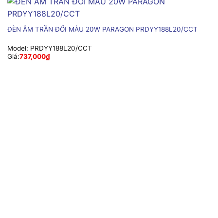
ĐÈN ÂM TRẦN ĐỔI MÀU 20W PARAGON PRDYY188L20/CCT
Model:
PRDYY188L20/CCT
Giá:
737,000
₫