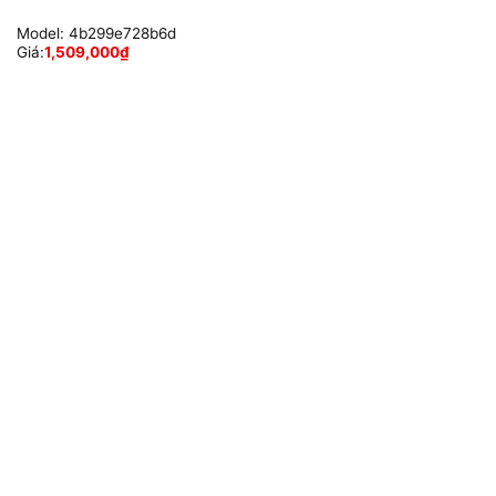
Model:
4b299e728b6d
Giá:
1,509,000
₫