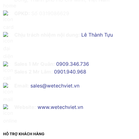
GPKD:
Số 0319086629
Chịu trách nhiệm nội dung:
Lê Thành Tựu
Sales 1 Mr Quân:
0909.346.736
Sales 2 Mr Lâm:
0901.940.968
Email:
sales@wetechviet.vn
Website:
www.wetechviet.vn
HỖ TRỢ KHÁCH HÀNG