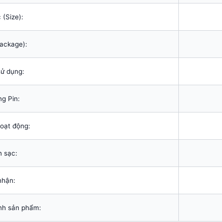
 (Size):
ackage):
sử dụng:
g Pin:
oạt động:
n sạc:
nhận:
ành sản phẩm: