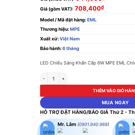
₫
708,400
Giá (gồm VAT):
Model / Mã đặt hàng:
EML
Thương hiệu:
MPE
Xuất xứ:
Việt Nam
Bảo hành:
6 tháng
LED Chiếu Sáng Khẩn Cấp 6W MPE EML Chín
LED Chiếu Sáng Khẩn Cấp 6W MPE EML số lư
THÊM VÀO GIỎ HÀ
MUA NGAY
HỖ TRỢ ĐẶT HÀNG/BÁO GIÁ Thứ 2 - Thứ
Mr. Lâm
(
0901.940.968
)