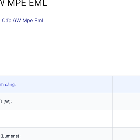
6W MPE EML
nh sáng:
t (W):
 (Lumens):