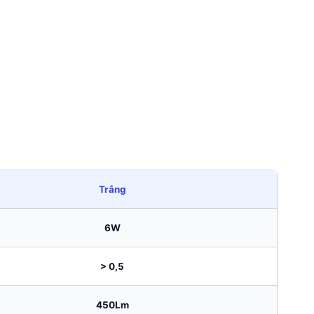
Trắng
6W
> 0,5
450Lm