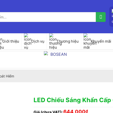
Giới thiệu
Dịch vụ
Thương hiệu
Khuyến mãi
oát Hiểm
LED Chiếu Sáng Khẩn Cấ
644,000
₫
Giá (chưa VAT):