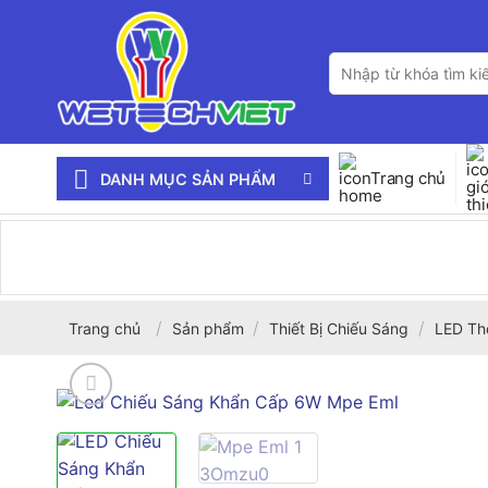
Bỏ
qua
Tìm
nội
kiếm:
dung
Trang chủ
DANH MỤC SẢN PHẨM
/
/
/
Trang chủ
Sản phẩm
Thiết Bị Chiếu Sáng
LED Th