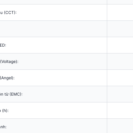
u (CCT):
:
ED:
(Voltage):
(Angel):
ện từ (EMC):
 (h):
ành: