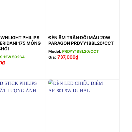
+
OWNLIGHT PHILIPS
ĐÈN ÂM TRẦN ĐỔI MÀU 20W
ERIDANI 175 MỎNG
PARAGON PRDYY188L20/CCT
CHÓI
Model:
PRDYY188L20/CCT
737,000
₫
PS 12W 59264
Giá:
0
₫