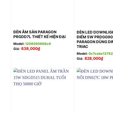
+
+
ĐÈN ÂM SÀN PARAGON
ĐÈN LED DOWNLIG
PRGDD7L THIẾT KẾ HIỆN ĐẠI
ĐIỂM 5W PRDGG90
PARAGON DÙNG D
Model:
1208095866c6
TRIAC
638,000
₫
Giá:
Model:
0c7cabe13762
828,000
₫
Giá: