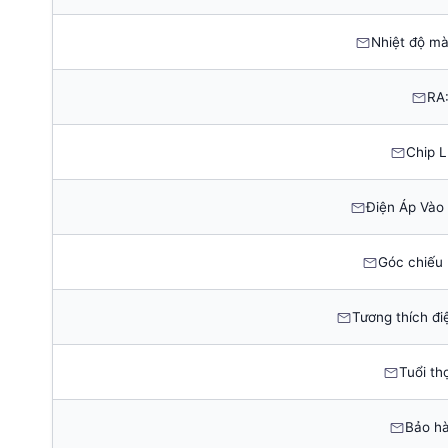
Nhiệt độ mà
RA
Chip L
Điện Áp Vào 
Góc chiếu 
Tương thích đi
Tuổi thọ
Bảo h