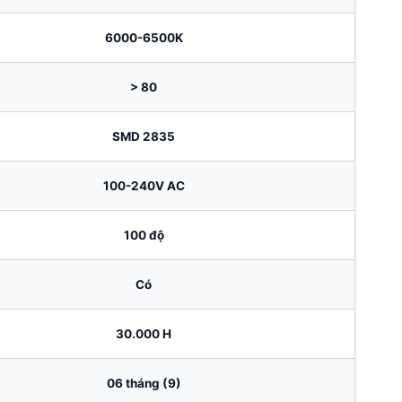
6000-6500K
> 80
SMD 2835
100-240V AC
100 độ
Có
30.000 H
06 tháng (9)