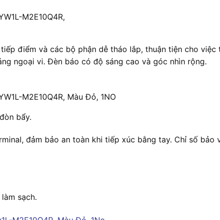
c YW1L-M2E10Q4R,
tiếp điểm và các bộ phận dễ tháo lắp, thuận tiện cho việc t
áng ngoại vi. Đèn báo có độ sáng cao và góc nhìn rộng.
c YW1L-M2E10Q4R, Màu Đỏ, 1NO
 đòn bẩy.
rminal, đảm bảo an toàn khi tiếp xúc bằng tay. Chỉ số bảo 
 làm sạch.