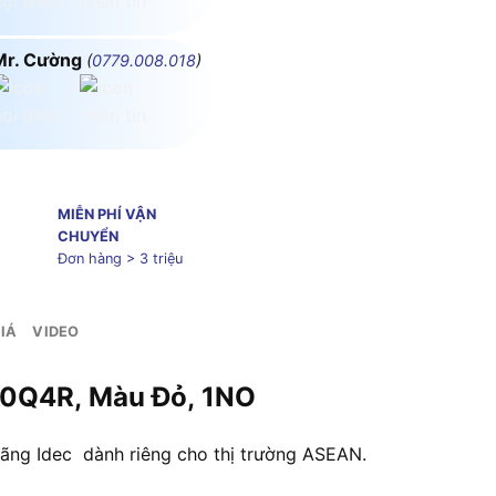
Mr. Cường
(
0779.008.018
)
MIỄN PHÍ VẬN
CHUYỂN
Đơn hàng > 3 triệu
IÁ
VIDEO
10Q4R, Màu Đỏ, 1NO
ãng Idec dành riêng cho thị trường ASEAN.