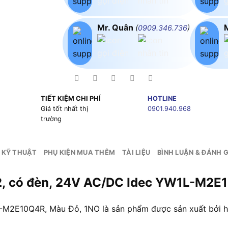
Mr. Quân
(
0909.346.736
)
TIẾT KIỆM CHI PHÍ
HOTLINE
g
Giá tốt nhất thị
0901.940.968
trường
 KỸ THUẬT
PHỤ KIỆN MUA THÊM
TÀI LIỆU
BÌNH LUẬN & ĐÁNH G
22, có đèn, 24V AC/DC Idec YW1L-M2E
-M2E10Q4R, Màu Đỏ, 1NO là sản phẩm được sản xuất bởi h