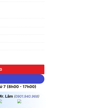
ec YW1L-M2E10Q4R, Màu Đỏ, 1NO số lượng
NG
 7 (8h00 - 17h00)
Mr. Lâm
(
0901.940.968
)