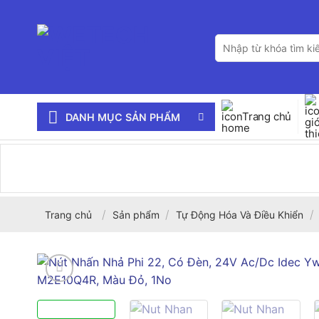
Bỏ
qua
Tìm
nội
kiếm:
dung
Trang chủ
DANH MỤC SẢN PHẨM
/
/
/
Trang chủ
Sản phẩm
Tự Động Hóa Và Điều Khiển