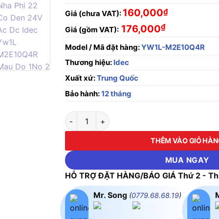
160,000
₫
Giá (chưa VAT):
₫
176,000
Giá (gồm VAT):
Model / Mã đặt hàng:
YW1L-M2E10Q4R
Thương hiệu:
Idec
Xuất xứ:
Trung Quốc
Bảo hành:
12 tháng
Nút nhấn nhả phi 22, có đèn, 24V AC/DC Id
THÊM VÀO GIỎ HÀ
MUA NGAY
HỖ TRỢ ĐẶT HÀNG/BÁO GIÁ Thứ 2 - Thứ
Mr. Song
(
0779.68.68.19
)