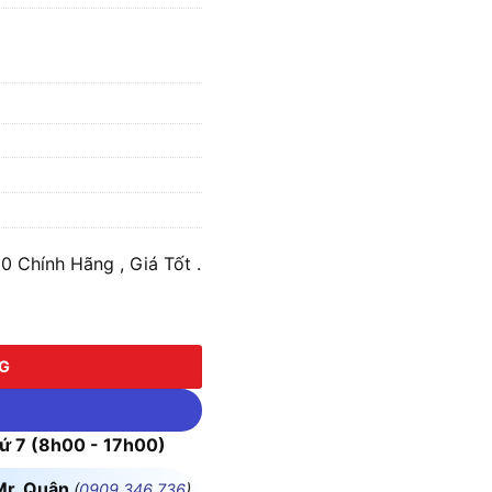
Chính Hãng , Giá Tốt .
 lượng
NG
 7 (8h00 - 17h00)
Mr. Quân
(
0909.346.736
)