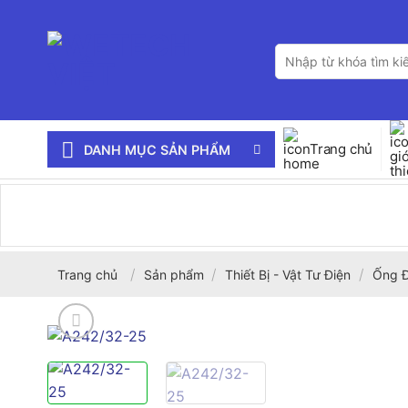
Bỏ
qua
Tìm
nội
kiếm:
dung
Trang chủ
DANH MỤC SẢN PHẨM
/
/
/
Trang chủ
Sản phẩm
Thiết Bị - Vật Tư Điện
Ống Đ