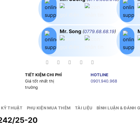
Mr. Song
(
0779.68.68.19
)
TIẾT KIỆM CHI PHÍ
HOTLINE
g
Giá tốt nhất thị
0901.940.968
trường
 KỸ THUẬT
PHỤ KIỆN MUA THÊM
TÀI LIỆU
BÌNH LUẬN & ĐÁNH G
242/25-20