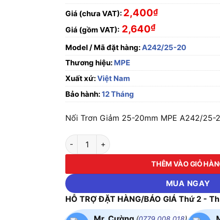
2,400
₫
Giá (chưa VAT):
₫
2,640
Giá (gồm VAT):
Model / Mã đặt hàng:
A242/25-20
Thương hiệu:
MPE
Xuất xứ:
Việt Nam
Bảo hành:
12 Tháng
Nối Trơn Giảm 25-20mm MPE A242/25-20 
Nối Trơn Giảm 25-20mm MPE A242/25-20 số
THÊM VÀO GIỎ HÀ
MUA NGAY
HỖ TRỢ ĐẶT HÀNG/BÁO GIÁ Thứ 2 - Thứ
Mr. Cường
(
0779.008.018
)