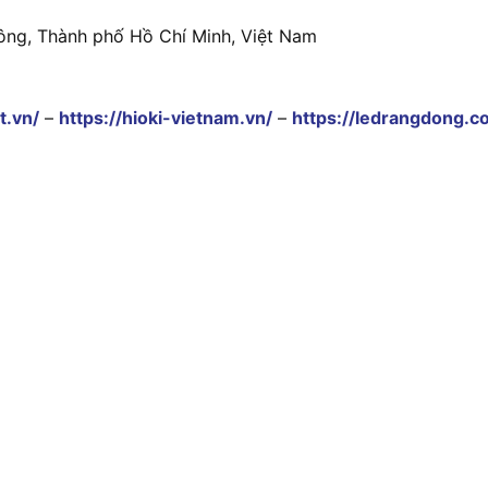
ông, Thành phố Hồ Chí Minh, Việt Nam
t.vn/
–
https://hioki-vietnam.vn/
–
https://ledrangdong.c