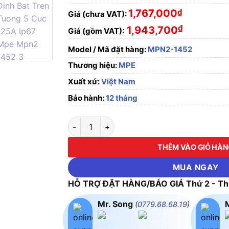
1,767,000
₫
Giá (chưa VAT):
₫
1,943,700
Giá (gồm VAT):
Model / Mã đặt hàng:
MPN2-1452
Thương hiệu:
MPE
Xuất xứ:
Việt Nam
Bảo hành:
12 tháng
Ổ cắm cố định bắt trên tường 5 cực, 125A, 
THÊM VÀO GIỎ HÀ
MUA NGAY
HỖ TRỢ ĐẶT HÀNG/BÁO GIÁ Thứ 2 - Thứ
Mr. Song
(
0779.68.68.19
)