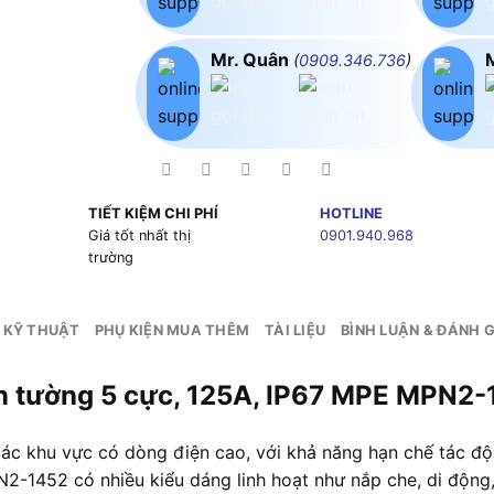
Mr. Quân
(
0909.346.736
)
TIẾT KIỆM CHI PHÍ
HOTLINE
g
Giá tốt nhất thị
0901.940.968
trường
 KỸ THUẬT
PHỤ KIỆN MUA THÊM
TÀI LIỆU
BÌNH LUẬN & ĐÁNH G
ên tường 5 cực, 125A, IP67 MPE MPN2-
c khu vực có dòng điện cao, với khả năng hạn chế tác độ
2-1452 có nhiều kiểu dáng linh hoạt như nắp che, di động,