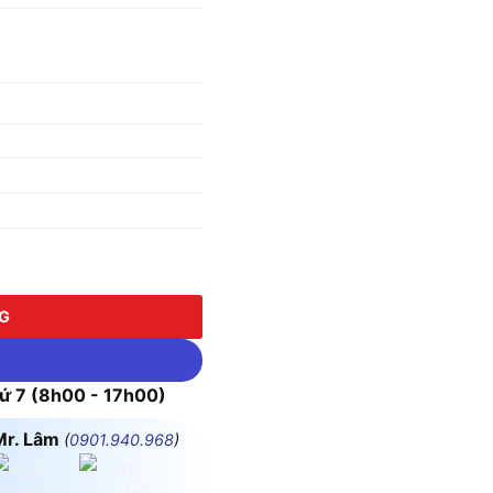
IP67 MPE MPN2-1452 số lượng
NG
 7 (8h00 - 17h00)
Mr. Lâm
(
0901.940.968
)