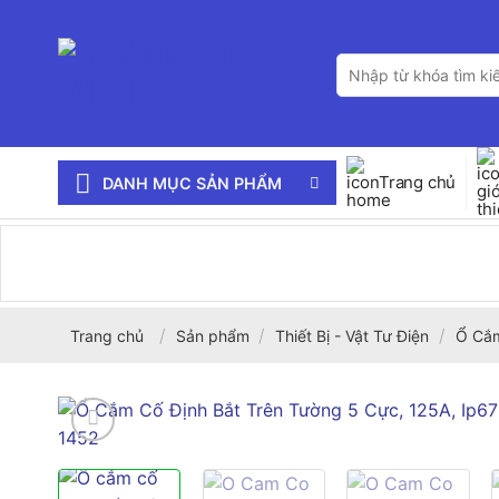
Bỏ
qua
Tìm
nội
kiếm:
dung
Trang chủ
DANH MỤC SẢN PHẨM
/
/
/
Trang chủ
Sản phẩm
Thiết Bị - Vật Tư Điện
Ổ Cắm