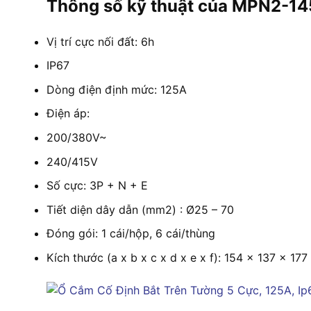
Thông số kỹ thuật của MPN2-14
Vị trí cực nối đất: 6h
IP67
Dòng điện định mức: 125A
Điện áp:
200/380V~
240/415V
Số cực: 3P + N + E
Tiết diện dây dẫn (mm2) : Ø25 – 70
Đóng gói: 1 cái/hộp, 6 cái/thùng
Kích thước (a x b x c x d x e x f): 154 x 137 x 1