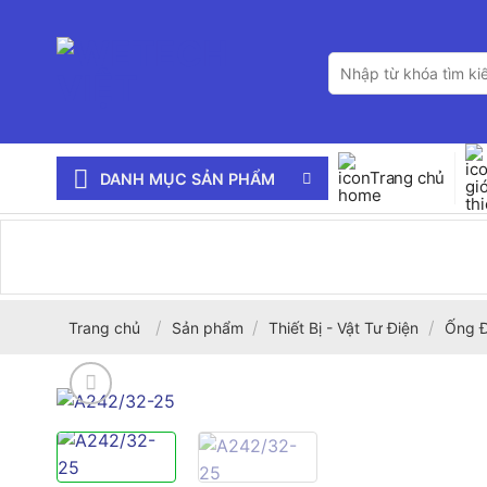
Bỏ
qua
Tìm
nội
kiếm:
dung
Trang chủ
DANH MỤC SẢN PHẨM
/
/
/
Trang chủ
Sản phẩm
Thiết Bị - Vật Tư Điện
Ống Đ