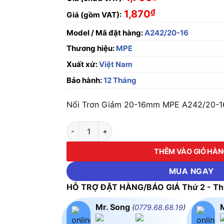
₫
1,870
Giá (gồm VAT):
Model / Mã đặt hàng:
A242/20-16
Thương hiệu:
MPE
Xuất xứ:
Việt Nam
Bảo hành:
12 Tháng
Nối Trơn Giảm 20-16mm MPE A242/20-16 
Nối Trơn Giảm 20-16mm MPE A242/20-16 số
THÊM VÀO GIỎ HÀ
MUA NGAY
HỖ TRỢ ĐẶT HÀNG/BÁO GIÁ Thứ 2 - Thứ
Mr. Song
(
0779.68.68.19
)