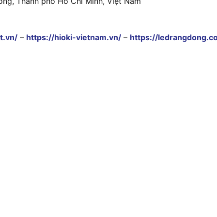
ông, Thành phố Hồ Chí Minh, Việt Nam
t.vn/
–
https://hioki-vietnam.vn/
–
https://ledrangdong.c