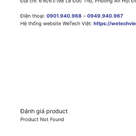
Địa chỉ: 616/61/198 Lê Đức Thọ, Phường An Hội Đ
Điện thoại:
0901.940.968
–
0949.940.967
Hệ thống website WeTech Việt:
https://wetechvie
Đánh giá product
Product Not Found