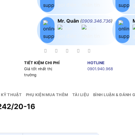
Mr. Quân
(
0909.346.736
)
TIẾT KIỆM CHI PHÍ
HOTLINE
g
Giá tốt nhất thị
0901.940.968
trường
 KỸ THUẬT
PHỤ KIỆN MUA THÊM
TÀI LIỆU
BÌNH LUẬN & ĐÁNH G
242/20-16