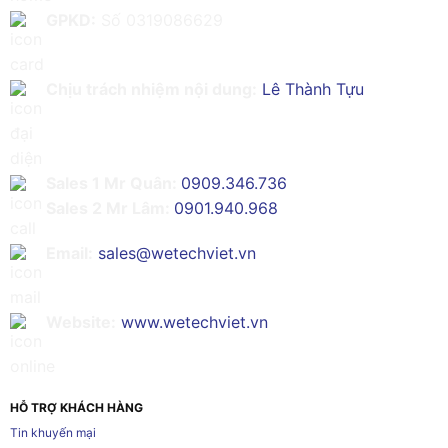
GPKD:
Số 0319086629
Chịu trách nhiệm nội dung:
Lê Thành Tựu
Sales 1 Mr Quân:
0909.346.736
Sales 2 Mr Lâm:
0901.940.968
Email:
sales@wetechviet.vn
Website:
www.wetechviet.vn
HỖ TRỢ KHÁCH HÀNG
Tin khuyến mại