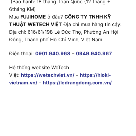
(Bảo hành: 18 tháng Toàn Quốc (12 tháng +
6tháng KM)
Mua
FUJIHOME
ở đâu?
CÔNG TY TNHH KỸ
THUẬT WETECH VIỆT
Địa chỉ mua hàng tin cậy:
Địa chỉ: 616/61/198 Lê Đức Thọ, Phường An Hội
Đông, Thành phố Hồ Chí Minh, Việt Nam
Điện thoại:
0901.940.968
–
0949.940.967
Hệ thống website WeTech
Việt:
https://wetechviet.vn/
–
https://hioki-
vietnam.vn/
–
https://ledrangdong.com.vn/