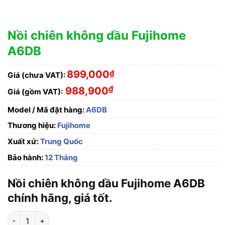
Nồi chiên không dầu Fujihome
A6DB
899,000
₫
Giá (chưa VAT):
₫
988,900
Giá (gồm VAT):
Model / Mã đặt hàng:
A6DB
Thương hiệu:
Fujihome
Xuất xứ:
Trung Quốc
Bảo hành:
12 Tháng
Nồi chiên không dầu Fujihome A6DB
chính hãng, giá tốt.
Nồi chiên không dầu Fujihome A6DB số lượng