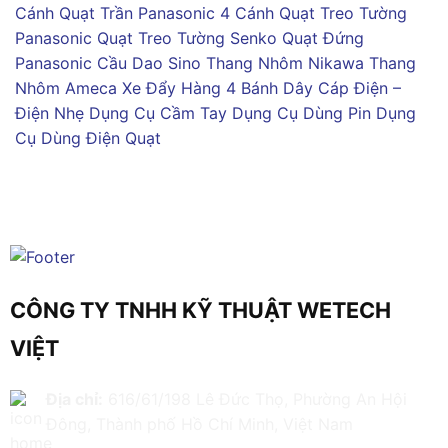
Cánh
Quạt Trần Panasonic 4 Cánh
Quạt Treo Tường
Panasonic
Quạt Treo Tường Senko
Quạt Đứng
Panasonic
Cầu Dao Sino
Thang Nhôm Nikawa
Thang
Nhôm Ameca
Xe Đẩy Hàng 4 Bánh
Dây Cáp Điện –
Điện Nhẹ
Dụng Cụ Cầm Tay
Dụng Cụ Dùng Pin
Dụng
Cụ Dùng Điện
Quạt
CÔNG TY TNHH KỸ THUẬT WETECH
VIỆT
Địa chỉ:
616/61/198 Lê Đức Thọ, Phường An Hội
Đông, Thành phố Hồ Chí Minh, Việt Nam