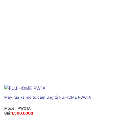
Máy rửa xe mô tơ cảm ứng từ FujiHOME PW01A
Model:
PW01A
Giá:
1,500,000
₫