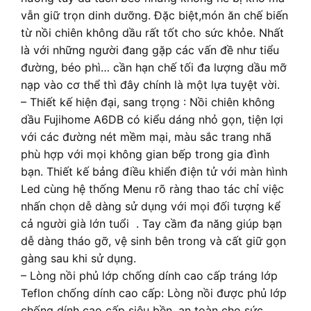
vẫn giữ trọn dinh dưỡng. Đặc biệt,món ăn chế biến
từ nồi chiên không dầu rất tốt cho sức khỏe. Nhất
là với những người đang gặp các vấn đề như tiểu
đường, béo phì… cần hạn chế tối đa lượng dầu mỡ
nạp vào cơ thể thì đây chính là một lựa tuyệt vời.
– Thiết kế hiện đại, sang trọng : Nồi chiên không
dầu Fujihome A6DB có kiểu dáng nhỏ gọn, tiện lợi
với các đường nét mềm mại, màu sắc trang nhã
phù hợp với mọi không gian bếp trong gia đình
bạn. Thiết kế bảng điều khiển điện tử với màn hình
Led cùng hệ thống Menu rõ ràng thao tác chỉ việc
nhấn chọn dễ dàng sử dụng với mọi đối tượng kể
cả người già lớn tuổi . Tay cầm đa năng giúp bạn
dễ dàng tháo gỡ, vệ sinh bên trong và cất giữ gọn
gàng sau khi sử dụng.
– Lòng nồi phủ lớp chống dính cao cấp tráng lớp
Teflon chống dính cao cấp: Lòng nồi được phủ lớp
chống dính cao cấp siêu bền, an toàn cho sức