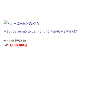
Máy rửa xe mô tơ cảm ứng từ FujiHOME PWX1A
Model:
PWX1A
Giá:
1,188,000
₫