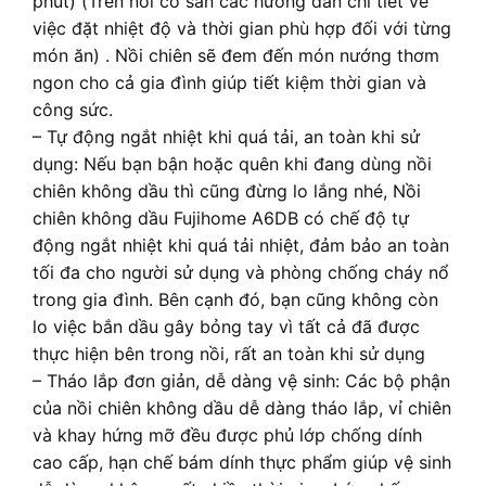
phút) (Trên nồi có sẵn các hướng dẫn chi tiết về
việc đặt nhiệt độ và thời gian phù hợp đối với từng
món ăn) . Nồi chiên sẽ đem đến món nướng thơm
ngon cho cả gia đình giúp tiết kiệm thời gian và
công sức.
– Tự động ngắt nhiệt khi quá tải, an toàn khi sử
dụng: Nếu bạn bận hoặc quên khi đang dùng nồi
chiên không dầu thì cũng đừng lo lắng nhé, Nồi
chiên không dầu Fujihome A6DB có chế độ tự
động ngắt nhiệt khi quá tải nhiệt, đảm bảo an toàn
tối đa cho người sử dụng và phòng chống cháy nổ
trong gia đình. Bên cạnh đó, bạn cũng không còn
lo việc bắn dầu gây bỏng tay vì tất cả đã được
thực hiện bên trong nồi, rất an toàn khi sử dụng
– Tháo lắp đơn giản, dễ dàng vệ sinh: Các bộ phận
của nồi chiên không dầu dễ dàng tháo lắp, vỉ chiên
và khay hứng mỡ đều được phủ lớp chống dính
cao cấp, hạn chế bám dính thực phẩm giúp vệ sinh