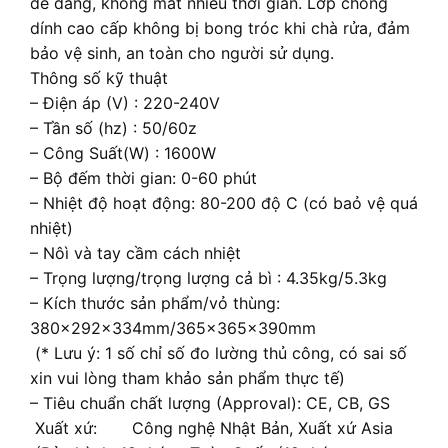
dễ dàng, không mất nhiều thời gian. Lớp chống
dính cao cấp không bị bong tróc khi chà rửa, đảm
bảo vệ sinh, an toàn cho người sử dụng.
Thông số kỹ thuật
– Điện áp (V) : 220-240V
– Tần số (hz) : 50/60z
– Công Suất(W) : 1600W
– Bộ đếm thời gian: 0-60 phút
– Nhiệt độ hoạt động: 80-200 độ C (có baỏ vệ quá
nhiệt)
– Nôì và tay cầm cách nhiệt
– Trọng lượng/trọng lượng cả bì : 4.35kg/5.3kg
– Kích thước sản phẩm/vỏ thùng:
380×292×334mm/365×365×390mm
(* Lưu ý: 1 số chỉ số đo lường thủ công, có sai số
xin vui lòng tham khảo sản phẩm thực tế)
– Tiêu chuẩn chất lượng (Approval): CE, CB, GS
Xuất xứ: Công nghệ Nhật Bản, Xuất xứ Asia