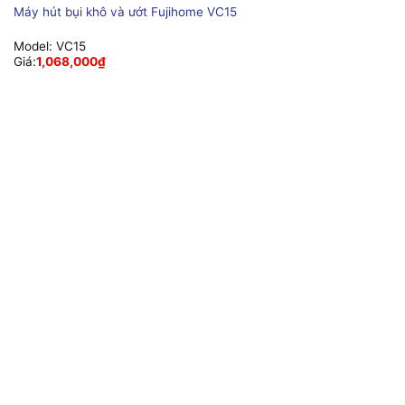
Máy hút bụi khô và ướt Fujihome VC15
Model:
VC15
Giá:
1,068,000
₫