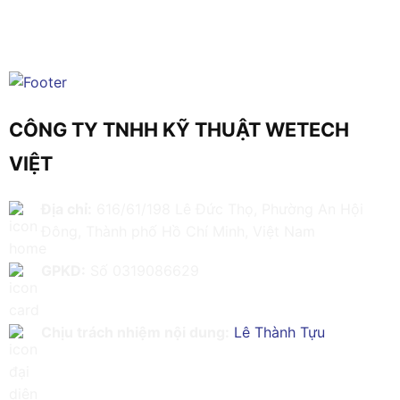
CÔNG TY TNHH KỸ THUẬT WETECH
VIỆT
Địa chỉ:
616/61/198 Lê Đức Thọ, Phường An Hội
Đông, Thành phố Hồ Chí Minh, Việt Nam
GPKD:
Số 0319086629
Chịu trách nhiệm nội dung:
Lê Thành Tựu