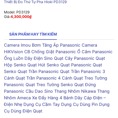
Thiết Bị Đo Thứ Tự Pha Hioki PD3129
Model:
PD3129
Giá:
4,300,000
₫
SẢN PHẨM HAY TÌM KIẾM
Camera Imou
Bơm Tăng Áp Panasonic
Camera
HiKVision
CB Chống Giật Panasonic
Ổ Cắm Panasonic
Ống Luồn Dây Điện Sino
Quạt Cây Panasonic
Quạt
Hộp Senko
Quạt Hút Senko
Quạt Panasonic
Quạt
Senko
Quạt Trần Panasonic
Quạt Trần Panasonic 3
Cánh
Quạt Trần Panasonic 4 Cánh
Quạt Treo Tường
Panasonic
Quạt Treo Tường Senko
Quạt Đứng
Panasonic
Cầu Dao Sino
Thang Nhôm Nikawa
Thang
Nhôm Ameca
Xe Đẩy Hàng 4 Bánh
Dây Cáp Điện –
Điện Nhẹ
Dụng Cụ Cầm Tay
Dụng Cụ Dùng Pin
Dụng
Cụ Dùng Điện
Quạt