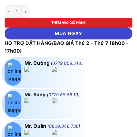
Nhiệt Kế Hồng Ngoại HACCP Testo 826-T2 số lượng
THÊM VÀO GIỎ HÀNG
MUA NGAY
HỖ TRỢ ĐẶT HÀNG/BÁO GIÁ Thứ 2 - Thứ 7 (8h00 -
17h00)
Mr. Cường
(
0779.008.018
)
Mr. Song
(
0779.68.68.19
)
Mr. Quân
(
0909.346.736
)