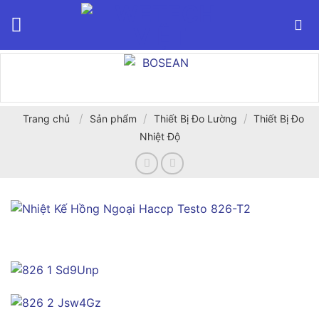
Bỏ
qua
nội
dung
/
/
/
Trang chủ
Sản phẩm
Thiết Bị Đo Lường
Thiết Bị Đo
Nhiệt Độ