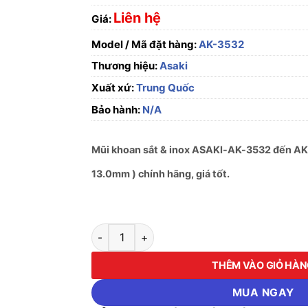
Liên hệ
Giá:
Model / Mã đặt hàng:
AK-3532
Thương hiệu:
Asaki
Xuất xứ:
Trung Quốc
Bảo hành:
N/A
Mũi khoan sắt & inox ASAKI-AK-3532 đến AK
13.0mm ) chính hãng, giá tốt.
Mũi khoan sắt & inox ASAKI-AK-3532 đến AK-
THÊM VÀO GIỎ HÀ
MUA NGAY