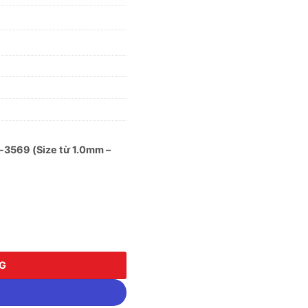
-3569 (Size từ 1.0mm –
3569 (Size từ 1.0mm - 13.0mm ) số lượng
NG