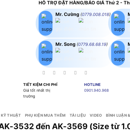
HỖ TRỢ ĐẶT HÀNG/BÁO GIÁ Thứ 2 - Thứ
Mr. Cường
(
0779.008.018
)
Mr. Song
(
0779.68.68.19
)
TIẾT KIỆM CHI PHÍ
HOTLINE
g
Giá tốt nhất thị
0901.940.968
trường
 KỸ THUẬT
PHỤ KIỆN MUA THÊM
TÀI LIỆU
VIDEO
BÌNH LUẬN 
-AK-3532 đến AK-3569 (Size từ 1