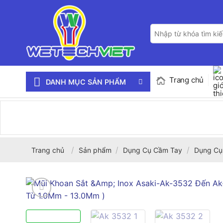
Bỏ
qua
Tìm
nội
kiếm:
dung
Trang chủ
DANH MỤC SẢN PHẨM
/
/
/
Trang chủ
Sản phẩm
Dụng Cụ Cầm Tay
Dụng Cụ