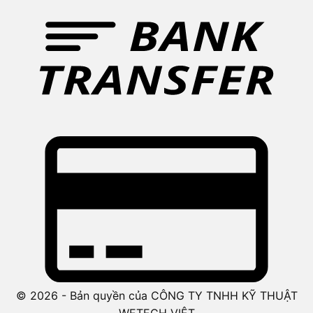
© 2026 - Bản quyền của CÔNG TY TNHH KỸ THUẬT
WETECH VIỆT