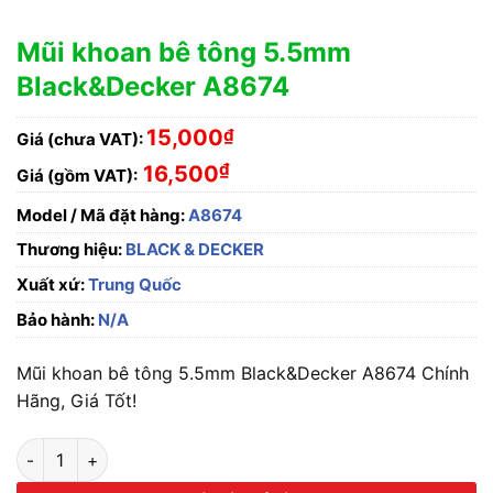
Mũi khoan bê tông 5.5mm
Black&Decker A8674
15,000
₫
Giá (chưa VAT):
₫
16,500
Giá (gồm VAT):
Model / Mã đặt hàng:
A8674
Thương hiệu:
BLACK & DECKER
Xuất xứ:
Trung Quốc
Bảo hành:
N/A
Mũi khoan bê tông 5.5mm Black&Decker A8674 Chính
Hãng, Giá Tốt!
Mũi khoan bê tông 5.5mm Black&Decker A8674 số lượng