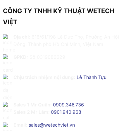
CÔNG TY TNHH KỸ THUẬT WETECH
VIỆT
Địa chỉ:
616/61/198 Lê Đức Thọ, Phường An Hội
Đông, Thành phố Hồ Chí Minh, Việt Nam
GPKD:
Số 0319086629
Chịu trách nhiệm nội dung:
Lê Thành Tựu
Sales 1 Mr Quân:
0909.346.736
Sales 2 Mr Lâm:
0901.940.968
Email:
sales@wetechviet.vn