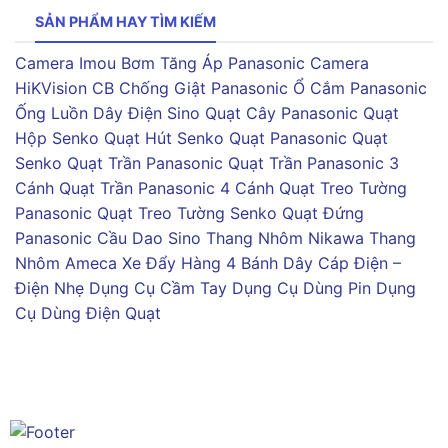
SẢN PHẨM HAY TÌM KIẾM
Camera Imou
Bơm Tăng Áp Panasonic
Camera
HiKVision
CB Chống Giật Panasonic
Ổ Cắm Panasonic
Ống Luồn Dây Điện Sino
Quạt Cây Panasonic
Quạt
Hộp Senko
Quạt Hút Senko
Quạt Panasonic
Quạt
Senko
Quạt Trần Panasonic
Quạt Trần Panasonic 3
Cánh
Quạt Trần Panasonic 4 Cánh
Quạt Treo Tường
Panasonic
Quạt Treo Tường Senko
Quạt Đứng
Panasonic
Cầu Dao Sino
Thang Nhôm Nikawa
Thang
Nhôm Ameca
Xe Đẩy Hàng 4 Bánh
Dây Cáp Điện –
Điện Nhẹ
Dụng Cụ Cầm Tay
Dụng Cụ Dùng Pin
Dụng
Cụ Dùng Điện
Quạt