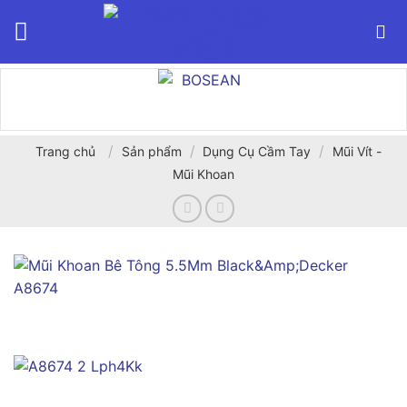
Bỏ
qua
nội
dung
/
/
/
Trang chủ
Sản phẩm
Dụng Cụ Cầm Tay
Mũi Vít -
Mũi Khoan