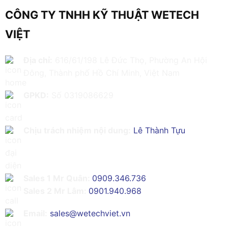
CÔNG TY TNHH KỸ THUẬT WETECH
VIỆT
Địa chỉ:
616/61/198 Lê Đức Thọ, Phường An Hội
Đông, Thành phố Hồ Chí Minh, Việt Nam
GPKD:
Số 0319086629
Chịu trách nhiệm nội dung:
Lê Thành Tựu
Sales 1 Mr Quân:
0909.346.736
Sales 2 Mr Lâm:
0901.940.968
Email:
sales@wetechviet.vn