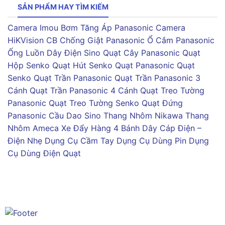
SẢN PHẨM HAY TÌM KIẾM
Camera Imou
Bơm Tăng Áp Panasonic
Camera
HiKVision
CB Chống Giật Panasonic
Ổ Cắm Panasonic
Ống Luồn Dây Điện Sino
Quạt Cây Panasonic
Quạt
Hộp Senko
Quạt Hút Senko
Quạt Panasonic
Quạt
Senko
Quạt Trần Panasonic
Quạt Trần Panasonic 3
Cánh
Quạt Trần Panasonic 4 Cánh
Quạt Treo Tường
Panasonic
Quạt Treo Tường Senko
Quạt Đứng
Panasonic
Cầu Dao Sino
Thang Nhôm Nikawa
Thang
Nhôm Ameca
Xe Đẩy Hàng 4 Bánh
Dây Cáp Điện –
Điện Nhẹ
Dụng Cụ Cầm Tay
Dụng Cụ Dùng Pin
Dụng
Cụ Dùng Điện
Quạt