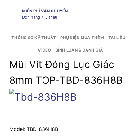
MIỄN PHÍ VẬN CHUYỂN
Đơn hàng > 3 triệu
THÔNG SỐ KỸ THUẬT
PHỤ KIỆN MUA THÊM
TÀI LIỆU
VIDEO
BÌNH LUẬN & ĐÁNH GIÁ
Mũi Vít Đóng Lục Giác
8mm TOP-TBD-836H8B
Model: TBD-836H8B