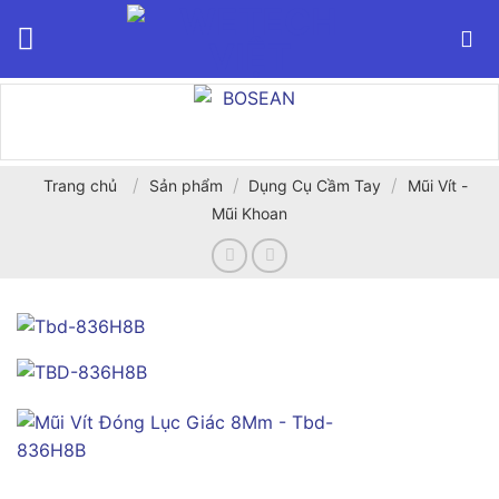
Bỏ
qua
nội
dung
/
/
/
Trang chủ
Sản phẩm
Dụng Cụ Cầm Tay
Mũi Vít -
Mũi Khoan