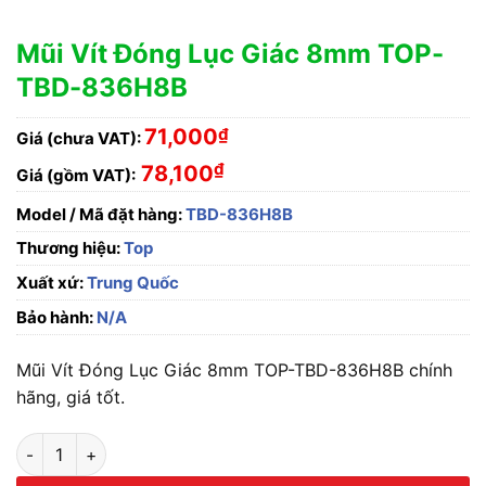
Mũi Vít Đóng Lục Giác 8mm TOP-
TBD-836H8B
71,000
₫
Giá (chưa VAT):
₫
78,100
Giá (gồm VAT):
Model / Mã đặt hàng:
TBD-836H8B
Thương hiệu:
Top
Xuất xứ:
Trung Quốc
Bảo hành:
N/A
Mũi Vít Đóng Lục Giác 8mm TOP-TBD-836H8B chính
hãng, giá tốt.
Mũi Vít Đóng Lục Giác 8mm TOP-TBD-836H8B số lượng