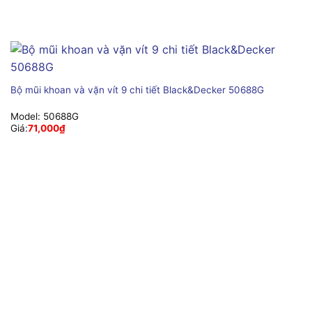
Bộ mũi khoan và vặn vít 9 chi tiết Black&Decker 50688G
Model:
50688G
Giá:
71,000
₫