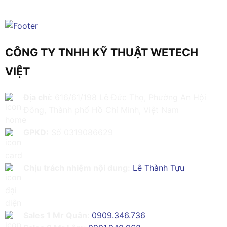
CÔNG TY TNHH KỸ THUẬT WETECH
VIỆT
Địa chỉ:
616/61/198 Lê Đức Thọ, Phường An Hội
Đông, Thành phố Hồ Chí Minh, Việt Nam
GPKD:
Số 0319086629
Chịu trách nhiệm nội dung:
Lê Thành Tựu
Sales 1 Mr Quân:
0909.346.736