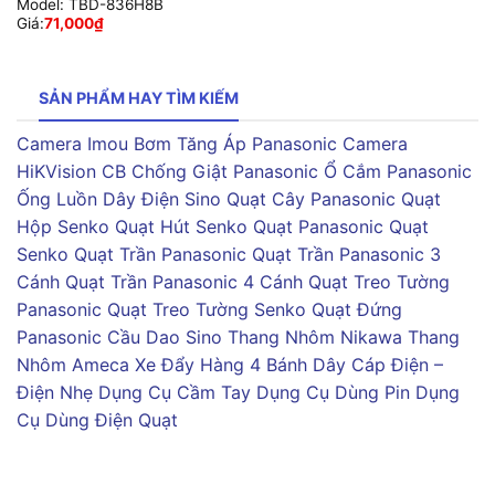
Model:
TBD-836H8B
Giá:
71,000
₫
SẢN PHẨM HAY TÌM KIẾM
Camera Imou
Bơm Tăng Áp Panasonic
Camera
HiKVision
CB Chống Giật Panasonic
Ổ Cắm Panasonic
Ống Luồn Dây Điện Sino
Quạt Cây Panasonic
Quạt
Hộp Senko
Quạt Hút Senko
Quạt Panasonic
Quạt
Senko
Quạt Trần Panasonic
Quạt Trần Panasonic 3
Cánh
Quạt Trần Panasonic 4 Cánh
Quạt Treo Tường
Panasonic
Quạt Treo Tường Senko
Quạt Đứng
Panasonic
Cầu Dao Sino
Thang Nhôm Nikawa
Thang
Nhôm Ameca
Xe Đẩy Hàng 4 Bánh
Dây Cáp Điện –
Điện Nhẹ
Dụng Cụ Cầm Tay
Dụng Cụ Dùng Pin
Dụng
Cụ Dùng Điện
Quạt