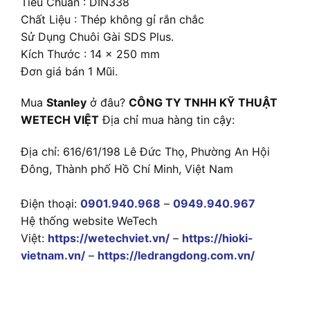
Tiêu Chuẩn : DIN338
Chất Liệu : Thép không gỉ rắn chắc
Sử Dụng Chuôi Gài SDS Plus.
Kích Thước : 14 x 250 mm
Đơn giá bán 1 Mũi.
Mua
Stanley
ở đâu?
CÔNG TY TNHH KỸ THUẬT
WETECH VIỆT
Địa chỉ mua hàng tin cậy:
Địa chỉ: 616/61/198 Lê Đức Thọ, Phường An Hội
Đông, Thành phố Hồ Chí Minh, Việt Nam
Điện thoại:
0901.940.968
–
0949.940.967
Hệ thống website WeTech
Việt:
https://wetechviet.vn/
–
https://hioki-
vietnam.vn/
–
https://ledrangdong.com.vn/