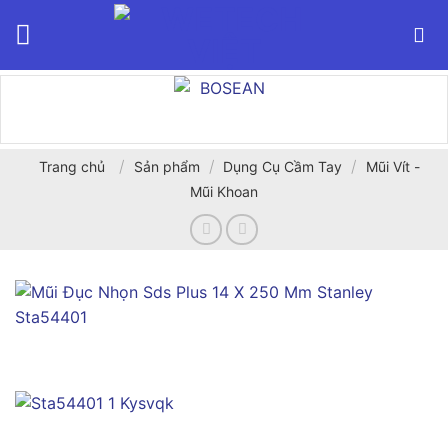
Bỏ
qua
nội
dung
/
/
/
Trang chủ
Sản phẩm
Dụng Cụ Cầm Tay
Mũi Vít -
Mũi Khoan