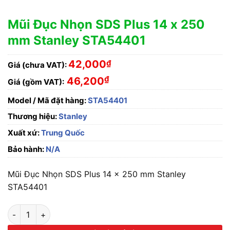
Mũi Đục Nhọn SDS Plus 14 x 250
mm Stanley STA54401
42,000
₫
Giá (chưa VAT):
₫
46,200
Giá (gồm VAT):
Model / Mã đặt hàng:
STA54401
Thương hiệu:
Stanley
Xuất xứ:
Trung Quốc
Bảo hành:
N/A
Mũi Đục Nhọn SDS Plus 14 x 250 mm Stanley
STA54401
Mũi Đục Nhọn SDS Plus 14 x 250 mm Stanley STA54401 số lư