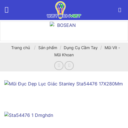
Bỏ
qua
nội
dung
/
/
/
Trang chủ
Sản phẩm
Dụng Cụ Cầm Tay
Mũi Vít -
Mũi Khoan