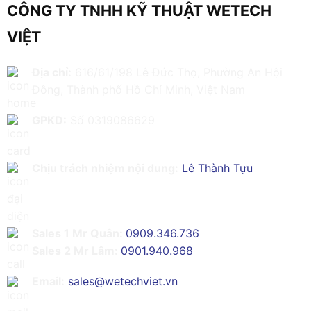
CÔNG TY TNHH KỸ THUẬT WETECH
VIỆT
Địa chỉ:
616/61/198 Lê Đức Thọ, Phường An Hội
Đông, Thành phố Hồ Chí Minh, Việt Nam
GPKD:
Số 0319086629
Chịu trách nhiệm nội dung:
Lê Thành Tựu
Sales 1 Mr Quân:
0909.346.736
Sales 2 Mr Lâm:
0901.940.968
Email:
sales@wetechviet.vn