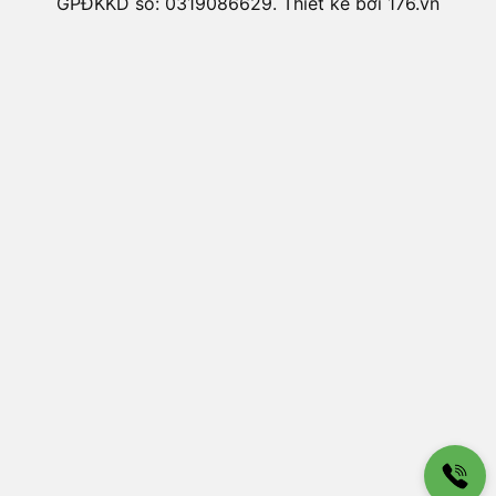
GPĐKKD số: 0319086629. Thiết kế bởi 176.vn