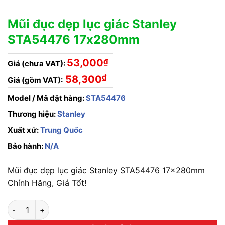
Mũi đục dẹp lục giác Stanley
STA54476 17x280mm
53,000
₫
Giá (chưa VAT):
₫
58,300
Giá (gồm VAT):
Model / Mã đặt hàng:
STA54476
Thương hiệu:
Stanley
Xuất xứ:
Trung Quốc
Bảo hành:
N/A
Mũi đục dẹp lục giác Stanley STA54476 17x280mm
Chính Hãng, Giá Tốt!
Mũi đục dẹp lục giác Stanley STA54476 17x280mm số lượng