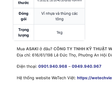
thước
Đóng
Vỉ nhựa và thùng các
gói
tông
Trọng
1kg
lượng
Mua
ASAKI
ở đâu?
CÔNG TY TNHH KỸ THUẬT W
Địa chỉ: 616/61/198 Lê Đức Thọ, Phường An Hội Đ
Điện thoại:
0901.940.968
–
0949.940.967
Hệ thống website WeTech Việt:
https://wetechvie