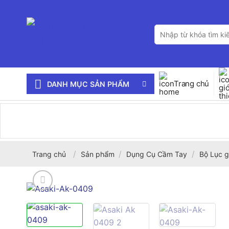
Bỏ
qua
Tìm
nội
kiếm:
dung
Trang chủ
DANH MỤC SẢN PHẨM
/
/
/
Trang chủ
Sản phẩm
Dụng Cụ Cầm Tay
Bộ Lục g