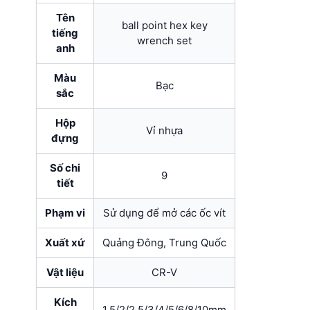
Tên
ball point hex key
tiếng
wrench set
anh
Màu
Bạc
sắc
Hộp
Vỉ nhựa
đựng
Số chi
9
tiết
Phạm vi
Sử dụng để mở các ốc vít
Xuất xứ
Quảng Đông, Trung Quốc
Vật liệu
CR-V
Kích
1.5/2/2.5/3/4/5/6/8/10mm