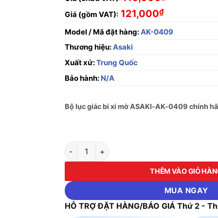
₫
121,000
Giá (gồm VAT):
Model / Mã đặt hàng:
AK-0409
Thương hiệu:
Asaki
Xuất xứ:
Trung Quốc
Bảo hành:
N/A
Bộ lục giác bi xi mờ ASAKI-AK-0409 chính hãn
Bộ lục giác bi xi mờ ASAKI-AK-0409 số lượn
THÊM VÀO GIỎ HÀ
MUA NGAY
HỖ TRỢ ĐẶT HÀNG/BÁO GIÁ Thứ 2 - Thứ