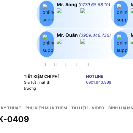
Mr. Song
(
0779.68.68.19
)
Mr. Quân
(
0909.346.736
)
TIẾT KIỆM CHI PHÍ
HOTLINE
g
Giá tốt nhất thị
0901.940.968
trường
 KỸ THUẬT
PHỤ KIỆN MUA THÊM
TÀI LIỆU
VIDEO
BÌNH LUẬN 
AK-0409