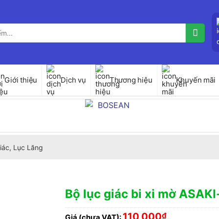
Giới thiệu
Dịch vụ
Thương hiệu
Khuyến mãi
iác, Lục Lăng
Bộ lục giác bi xi mờ ASA
110,000
₫
Giá (chưa VAT):