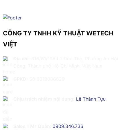
CÔNG TY TNHH KỸ THUẬT WETECH
VIỆT
Địa chỉ:
616/61/198 Lê Đức Thọ, Phường An Hội
Đông, Thành phố Hồ Chí Minh, Việt Nam
GPKD:
Số 0319086629
Chịu trách nhiệm nội dung:
Lê Thành Tựu
Sales 1 Mr Quân:
0909.346.736