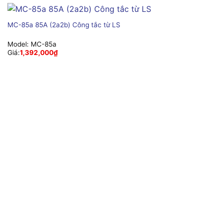
MC-85a 85A (2a2b) Công tắc từ LS
Model:
MC-85a
Giá:
1,392,000
₫