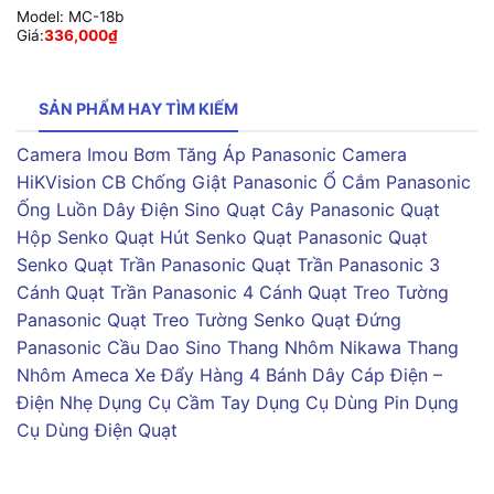
Model:
MC-18b
Giá:
336,000
₫
SẢN PHẨM HAY TÌM KIẾM
Camera Imou
Bơm Tăng Áp Panasonic
Camera
HiKVision
CB Chống Giật Panasonic
Ổ Cắm Panasonic
Ống Luồn Dây Điện Sino
Quạt Cây Panasonic
Quạt
Hộp Senko
Quạt Hút Senko
Quạt Panasonic
Quạt
Senko
Quạt Trần Panasonic
Quạt Trần Panasonic 3
Cánh
Quạt Trần Panasonic 4 Cánh
Quạt Treo Tường
Panasonic
Quạt Treo Tường Senko
Quạt Đứng
Panasonic
Cầu Dao Sino
Thang Nhôm Nikawa
Thang
Nhôm Ameca
Xe Đẩy Hàng 4 Bánh
Dây Cáp Điện –
Điện Nhẹ
Dụng Cụ Cầm Tay
Dụng Cụ Dùng Pin
Dụng
Cụ Dùng Điện
Quạt