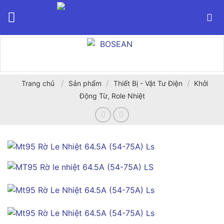
Bỏ
qua
nội
dung
/
/
/
Trang chủ
Sản phẩm
Thiết Bị - Vật Tư Điện
Khởi
Động Từ, Role Nhiệt