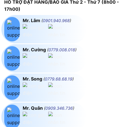
HỖ TRỢ ĐẶT HÀNG/BÁO GIÁ Thứ 2 - Thứ 7 (8h00 -
17h00)
Mr. Lâm
(
0901.940.968
)
Mr. Cường
(
0779.008.018
)
Mr. Song
(
0779.68.68.19
)
Mr. Quân
(
0909.346.736
)