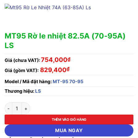
MT95 Rờ le nhiệt 82.5A (70-95A)
LS
754,000
₫
Giá (chưa VAT):
₫
829,400
Giá (gồm VAT):
Model / Mã đặt hàng:
MT-95 70-95
Thương hiệu:
LS
MT95 Rờ le nhiệt 82.5A (70-95A) LS số lượng
THÊM VÀO GIỎ HÀNG
MUA NGAY