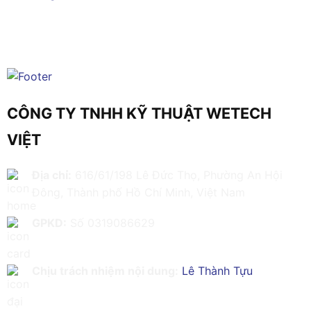
CÔNG TY TNHH KỸ THUẬT WETECH
VIỆT
Địa chỉ:
616/61/198 Lê Đức Thọ, Phường An Hội
Đông, Thành phố Hồ Chí Minh, Việt Nam
GPKD:
Số 0319086629
Chịu trách nhiệm nội dung:
Lê Thành Tựu