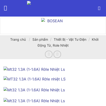
Bỏ
qua
nội
dung
/
/
/
Trang chủ
Sản phẩm
Thiết Bị - Vật Tư Điện
Khởi
Động Từ, Role Nhiệt