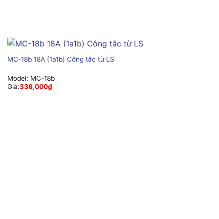
MC-18b 18A (1a1b) Công tắc từ LS
Model:
MC-18b
Giá:
336,000
₫