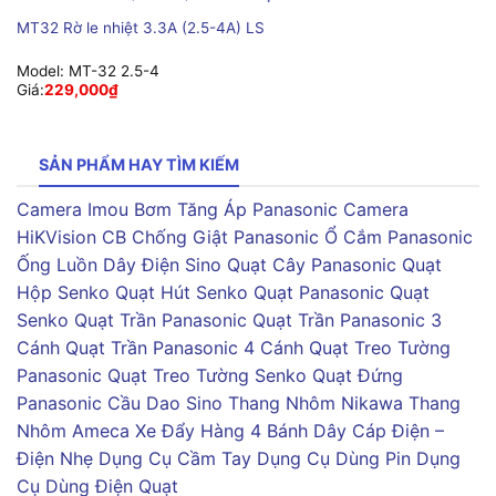
MT32 Rờ le nhiệt 3.3A (2.5-4A) LS
Model:
MT-32 2.5-4
Giá:
229,000
₫
SẢN PHẨM HAY TÌM KIẾM
Camera Imou
Bơm Tăng Áp Panasonic
Camera
HiKVision
CB Chống Giật Panasonic
Ổ Cắm Panasonic
Ống Luồn Dây Điện Sino
Quạt Cây Panasonic
Quạt
Hộp Senko
Quạt Hút Senko
Quạt Panasonic
Quạt
Senko
Quạt Trần Panasonic
Quạt Trần Panasonic 3
Cánh
Quạt Trần Panasonic 4 Cánh
Quạt Treo Tường
Panasonic
Quạt Treo Tường Senko
Quạt Đứng
Panasonic
Cầu Dao Sino
Thang Nhôm Nikawa
Thang
Nhôm Ameca
Xe Đẩy Hàng 4 Bánh
Dây Cáp Điện –
Điện Nhẹ
Dụng Cụ Cầm Tay
Dụng Cụ Dùng Pin
Dụng
Cụ Dùng Điện
Quạt