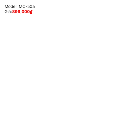
Model:
MC-50a
Giá:
899,000
₫