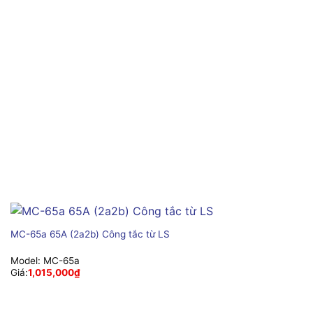
MC-65a 65A (2a2b) Công tắc từ LS
Model:
MC-65a
Giá:
1,015,000
₫