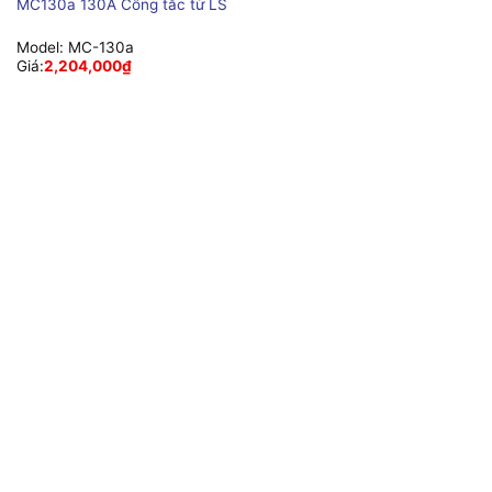
MC130a 130A Công tắc từ LS
Model:
MC-130a
Giá:
2,204,000
₫