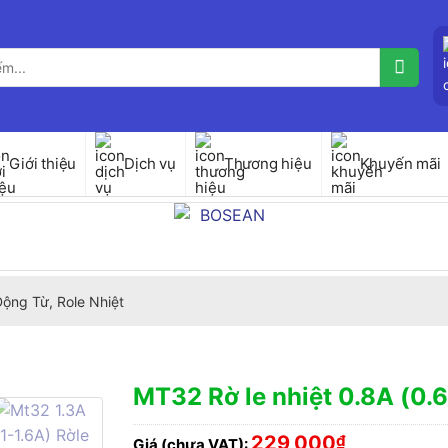
Giới thiệu
Dịch vụ
Thương hiệu
Khuyến mãi
Động Từ, Role Nhiệt
MT32 Rờ le nhiệt 0.8A (0.
229,000
₫
Giá (chưa VAT):