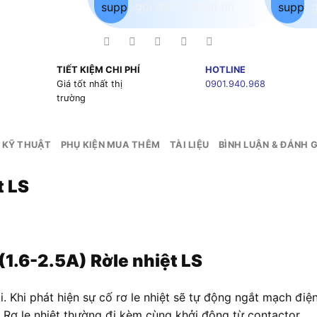
TIẾT KIỆM CHI PHÍ
HOTLINE
g
Giá tốt nhất thị
0901.940.968
trường
 KỸ THUẬT
PHỤ KIỆN MUA THÊM
TÀI LIỆU
BÌNH LUẬN & ĐÁNH G
t LS
(1.6-2.5A) Rờle nhiệt LS
i. Khi phát hiện sự cố rơ le nhiệt sẽ tự động ngắt mạch điện
t. Rơ le nhiệt thường đi kèm cùng khởi động từ contactor.