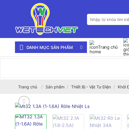
Bỏ
qua
Tìm
nội
kiếm:
dung
Trang chủ
DANH MỤC SẢN PHẨM
/
/
/
Trang chủ
Sản phẩm
Thiết Bị - Vật Tư Điện
Khởi 