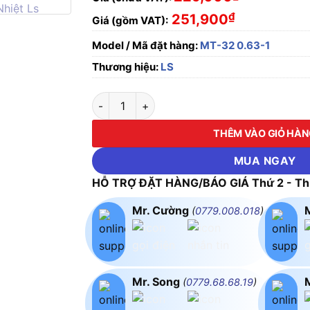
₫
251,900
Giá (gồm VAT):
Model / Mã đặt hàng:
MT-32 0.63-1
Thương hiệu:
LS
MT32 Rờ le nhiệt 0.8A (0.63-1A) LS số lượng
THÊM VÀO GIỎ HÀ
MUA NGAY
HỖ TRỢ ĐẶT HÀNG/BÁO GIÁ Thứ 2 - Thứ
Mr. Cường
(
0779.008.018
)
Mr. Song
(
0779.68.68.19
)