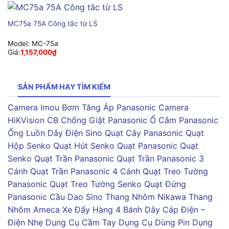
MC75a 75A Công tắc từ LS
Model:
MC-75a
Giá:
1,157,000
₫
SẢN PHẨM HAY TÌM KIẾM
Camera Imou
Bơm Tăng Áp Panasonic
Camera
HiKVision
CB Chống Giật Panasonic
Ổ Cắm Panasonic
Ống Luồn Dây Điện Sino
Quạt Cây Panasonic
Quạt
Hộp Senko
Quạt Hút Senko
Quạt Panasonic
Quạt
Senko
Quạt Trần Panasonic
Quạt Trần Panasonic 3
Cánh
Quạt Trần Panasonic 4 Cánh
Quạt Treo Tường
Panasonic
Quạt Treo Tường Senko
Quạt Đứng
Panasonic
Cầu Dao Sino
Thang Nhôm Nikawa
Thang
Nhôm Ameca
Xe Đẩy Hàng 4 Bánh
Dây Cáp Điện –
Điện Nhẹ
Dụng Cụ Cầm Tay
Dụng Cụ Dùng Pin
Dụng