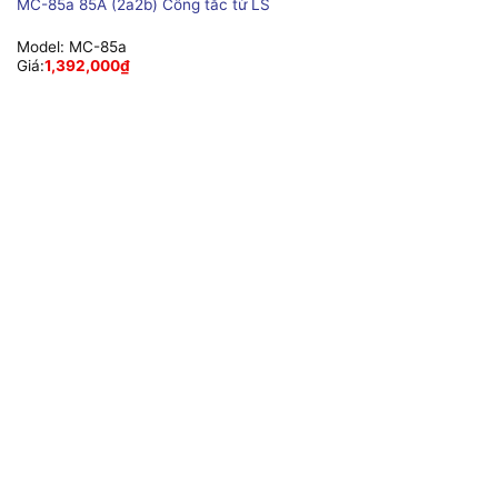
MC-85a 85A (2a2b) Công tắc từ LS
Model:
MC-85a
Giá:
1,392,000
₫