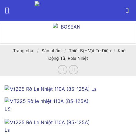
Bỏ
qua
nội
dung
/
/
/
Trang chủ
Sản phẩm
Thiết Bị - Vật Tư Điện
Khởi
Động Từ, Role Nhiệt