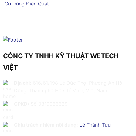
Cụ Dùng Điện
Quạt
CÔNG TY TNHH KỸ THUẬT WETECH
VIỆT
Địa chỉ:
616/61/198 Lê Đức Thọ, Phường An Hội
Đông, Thành phố Hồ Chí Minh, Việt Nam
GPKD:
Số 0319086629
Chịu trách nhiệm nội dung:
Lê Thành Tựu