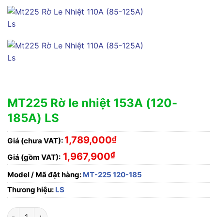
MT225 Rờ le nhiệt 153A (120-
185A) LS
1,789,000
₫
Giá (chưa VAT):
₫
1,967,900
Giá (gồm VAT):
Model / Mã đặt hàng:
MT-225 120-185
Thương hiệu:
LS
MT225 Rờ le nhiệt 153A (120-185A) LS số lượng