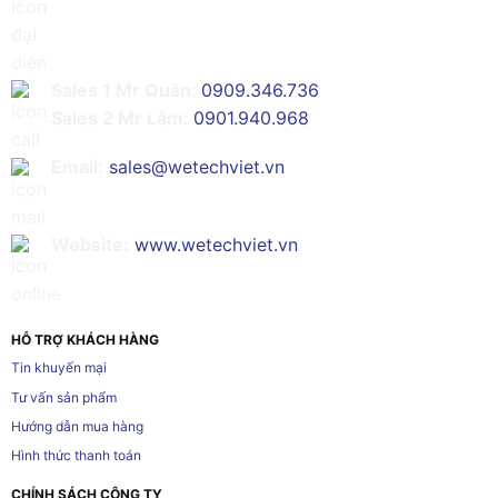
Sales 1 Mr Quân:
0909.346.736
Sales 2 Mr Lâm:
0901.940.968
Email:
sales@wetechviet.vn
Website:
www.wetechviet.vn
HỖ TRỢ KHÁCH HÀNG
Tin khuyến mại
Tư vấn sản phẩm
Hướng dẫn mua hàng
Hình thức thanh toán
CHÍNH SÁCH CÔNG TY