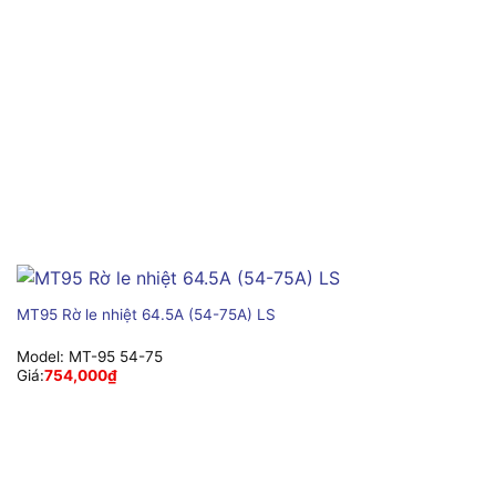
MT95 Rờ le nhiệt 64.5A (54-75A) LS
Model:
MT-95 54-75
Giá:
754,000
₫