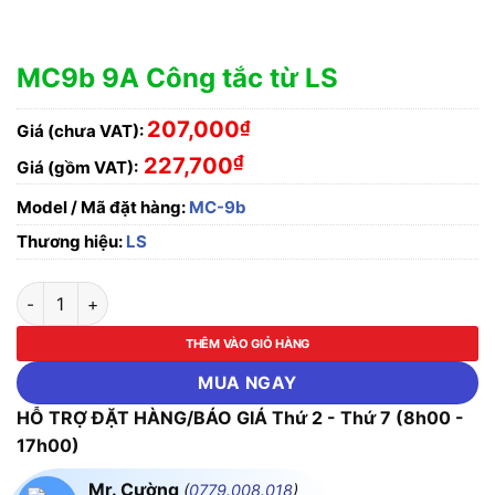
MC9b 9A Công tắc từ LS
207,000
₫
Giá (chưa VAT):
₫
227,700
Giá (gồm VAT):
Model / Mã đặt hàng:
MC-9b
Thương hiệu:
LS
MC9b 9A Công tắc từ LS số lượng
THÊM VÀO GIỎ HÀNG
MUA NGAY
HỖ TRỢ ĐẶT HÀNG/BÁO GIÁ Thứ 2 - Thứ 7 (8h00 -
17h00)
Mr. Cường
(
0779.008.018
)