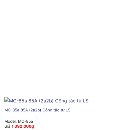
MC-85a 85A (2a2b) Công tắc từ LS
Model:
MC-85a
Giá:
1,392,000
₫