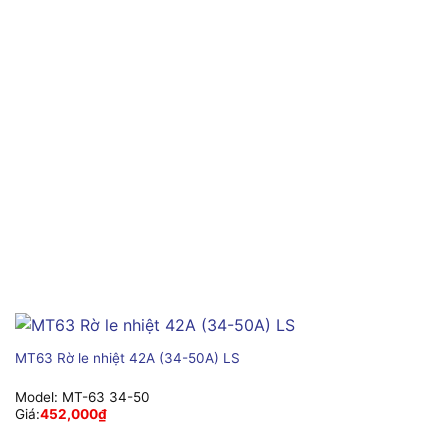
MT63 Rờ le nhiệt 42A (34-50A) LS
Model:
MT-63 34-50
Giá:
452,000
₫