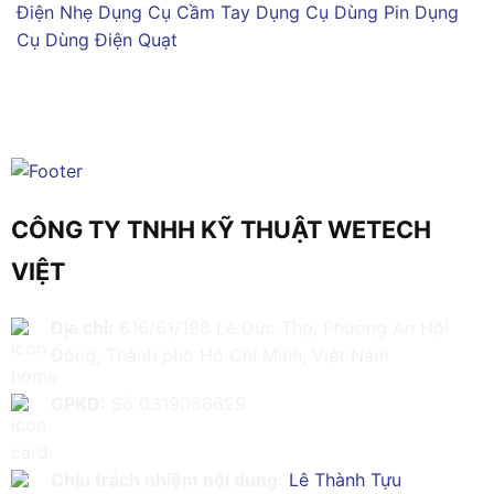
Điện Nhẹ
Dụng Cụ Cầm Tay
Dụng Cụ Dùng Pin
Dụng
Cụ Dùng Điện
Quạt
CÔNG TY TNHH KỸ THUẬT WETECH
VIỆT
Địa chỉ:
616/61/198 Lê Đức Thọ, Phường An Hội
Đông, Thành phố Hồ Chí Minh, Việt Nam
GPKD:
Số 0319086629
Chịu trách nhiệm nội dung:
Lê Thành Tựu