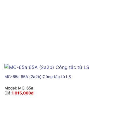
MC-65a 65A (2a2b) Công tắc từ LS
Model:
MC-65a
Giá:
1,015,000
₫