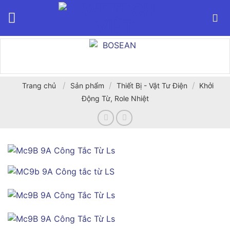
Bỏ
qua
nội
dung
/
/
/
Trang chủ
Sản phẩm
Thiết Bị - Vật Tư Điện
Khởi
Động Từ, Role Nhiệt