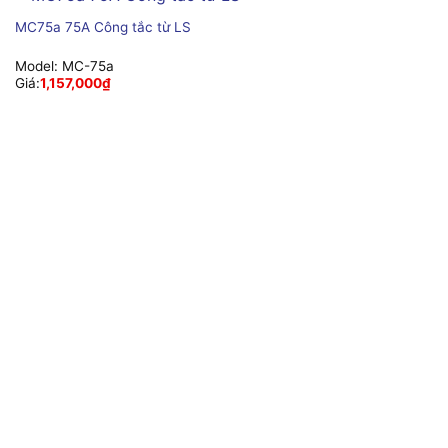
MC75a 75A Công tắc từ LS
Model:
MC-75a
Giá:
1,157,000
₫