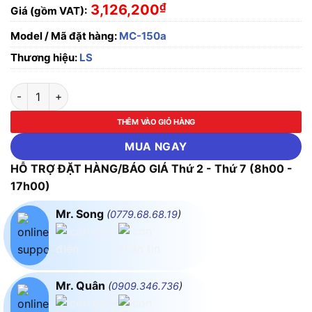
₫
3,126,200
Giá (gồm VAT):
Model / Mã đặt hàng:
MC-150a
Thương hiệu:
LS
MC-150a 150A (2a2b) Công tắc từ LS số lượng
THÊM VÀO GIỎ HÀNG
MUA NGAY
HỖ TRỢ ĐẶT HÀNG/BÁO GIÁ Thứ 2 - Thứ 7 (8h00 -
17h00)
Mr. Song
(
0779.68.68.19
)
Mr. Quân
(
0909.346.736
)