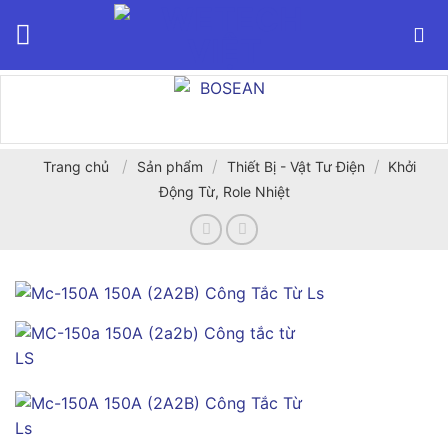
Bỏ
qua
nội
dung
/
/
/
Trang chủ
Sản phẩm
Thiết Bị - Vật Tư Điện
Khởi
Động Từ, Role Nhiệt