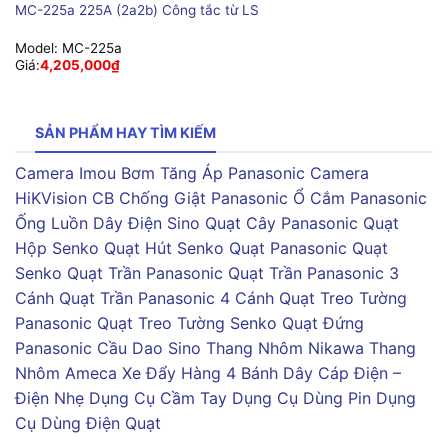
MC-225a 225A (2a2b) Công tắc từ LS
Model:
MC-225a
Giá:
4,205,000
₫
SẢN PHẨM HAY TÌM KIẾM
Camera Imou
Bơm Tăng Áp Panasonic
Camera
HiKVision
CB Chống Giật Panasonic
Ổ Cắm Panasonic
Ống Luồn Dây Điện Sino
Quạt Cây Panasonic
Quạt
Hộp Senko
Quạt Hút Senko
Quạt Panasonic
Quạt
Senko
Quạt Trần Panasonic
Quạt Trần Panasonic 3
Cánh
Quạt Trần Panasonic 4 Cánh
Quạt Treo Tường
Panasonic
Quạt Treo Tường Senko
Quạt Đứng
Panasonic
Cầu Dao Sino
Thang Nhôm Nikawa
Thang
Nhôm Ameca
Xe Đẩy Hàng 4 Bánh
Dây Cáp Điện –
Điện Nhẹ
Dụng Cụ Cầm Tay
Dụng Cụ Dùng Pin
Dụng
Cụ Dùng Điện
Quạt