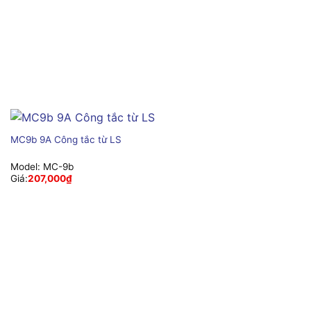
MC9b 9A Công tắc từ LS
Model:
MC-9b
Giá:
207,000
₫