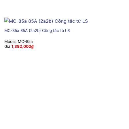
MC-85a 85A (2a2b) Công tắc từ LS
Model:
MC-85a
Giá:
1,392,000
₫