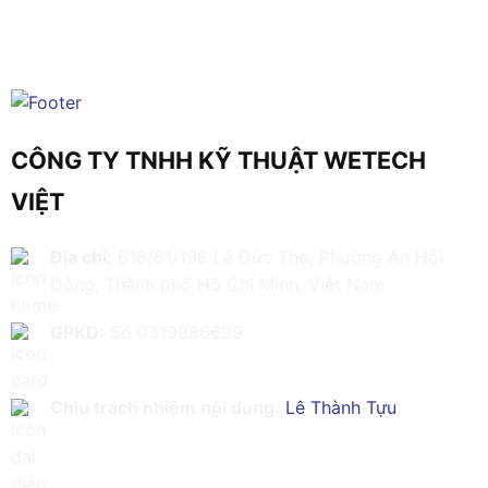
CÔNG TY TNHH KỸ THUẬT WETECH
VIỆT
Địa chỉ:
616/61/198 Lê Đức Thọ, Phường An Hội
Đông, Thành phố Hồ Chí Minh, Việt Nam
GPKD:
Số 0319086629
Chịu trách nhiệm nội dung:
Lê Thành Tựu