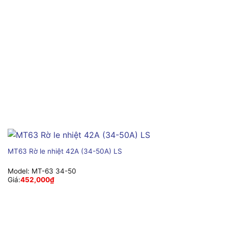
MT63 Rờ le nhiệt 42A (34-50A) LS
Model:
MT-63 34-50
Giá:
452,000
₫