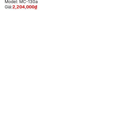
Model:
MC-130a
Giá:
2,204,000
₫