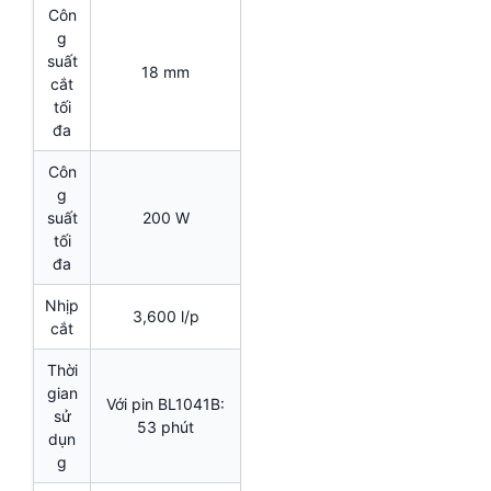
Côn
g
suất
18 mm
cắt
tối
đa
Côn
g
suất
200 W
tối
đa
Nhịp
3,600 l/p
cắt
Thời
gian
Với pin BL1041B:
sử
53 phút
dụn
g