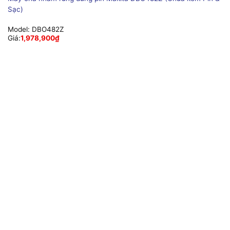
Sạc)
Model:
DBO482Z
Giá:
1,978,900
₫