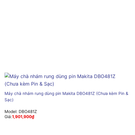
Máy chà nhám rung dùng pin Makita DBO481Z (Chưa kèm Pin &
Sạc)
Model:
DBO481Z
Giá:
1,901,900
₫