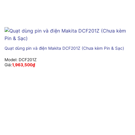
Quạt dùng pin và điện Makita DCF201Z (Chưa kèm Pin & Sạc)
Model:
DCF201Z
Giá:
1,963,500
₫