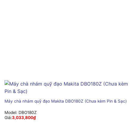
Máy chà nhám quỹ đạo Makita DBO180Z (Chưa kèm Pin & Sạc)
Model:
DBO180Z
Giá:
3,033,800
₫