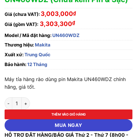
3,003,000
₫
Giá (chưa VAT):
₫
3,303,300
Giá (gồm VAT):
Model / Mã đặt hàng:
UN460WDZ
Thương hiệu:
Makita
Xuất xứ:
Trung Quốc
Bảo hành:
12 Tháng
Máy tỉa hàng rào dùng pin Makita UN460WDZ chính
hãng, giá tốt.
Máy tỉa hàng rào dùng pin Makita UN460WDZ (Chưa kèm Pin &
THÊM VÀO GIỎ HÀNG
MUA NGAY
HỖ TRỢ ĐẶT HÀNG/BÁO GIÁ Thứ 2 - Thứ 7 (8h00 -