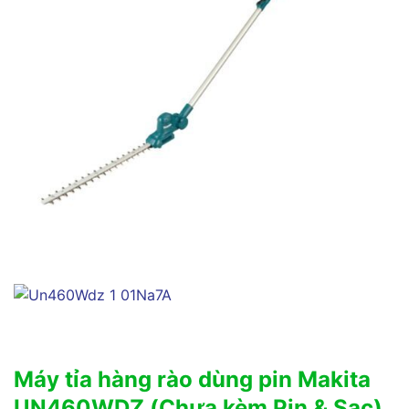
Máy tỉa hàng rào dùng pin Makita
UN460WDZ (Chưa kèm Pin & Sạc)