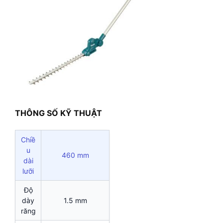
THÔNG SỐ KỸ THUẬT
Chiề
u
460 mm
dài
lưỡi
Độ
dày
1.5 mm
răng