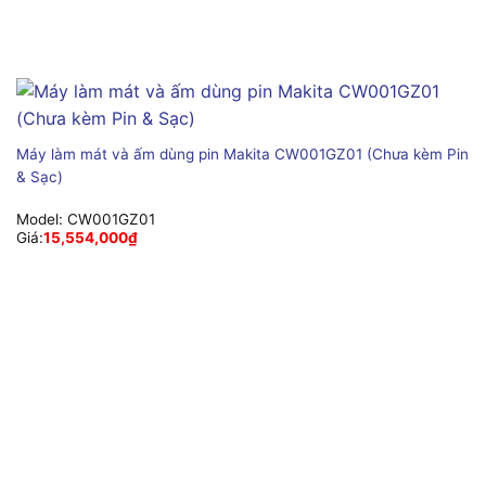
Máy làm mát và ấm dùng pin Makita CW001GZ01 (Chưa kèm Pin
& Sạc)
Model:
CW001GZ01
Giá:
15,554,000
₫