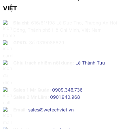
VIỆT
Địa chỉ:
616/61/198 Lê Đức Thọ, Phường An Hội
Đông, Thành phố Hồ Chí Minh, Việt Nam
GPKD:
Số 0319086629
Chịu trách nhiệm nội dung:
Lê Thành Tựu
Sales 1 Mr Quân:
0909.346.736
Sales 2 Mr Lâm:
0901.940.968
Email:
sales@wetechviet.vn