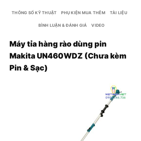
THÔNG SỐ KỸ THUẬT
PHỤ KIỆN MUA THÊM
TÀI LIỆU
BÌNH LUẬN & ĐÁNH GIÁ
VIDEO
Máy tỉa hàng rào dùng pin
Makita UN460WDZ (Chưa kèm
Pin & Sạc)