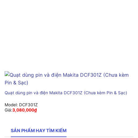
Quạt dùng pin và điện Makita DCF301Z (Chưa kèm Pin & Sạc)
Model:
DCF301Z
Giá:
3,080,000
₫
SẢN PHẨM HAY TÌM KIẾM