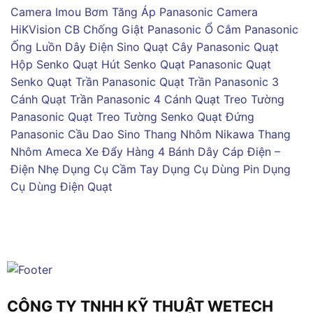
Camera Imou
Bơm Tăng Áp Panasonic
Camera
HiKVision
CB Chống Giật Panasonic
Ổ Cắm Panasonic
Ống Luồn Dây Điện Sino
Quạt Cây Panasonic
Quạt
Hộp Senko
Quạt Hút Senko
Quạt Panasonic
Quạt
Senko
Quạt Trần Panasonic
Quạt Trần Panasonic 3
Cánh
Quạt Trần Panasonic 4 Cánh
Quạt Treo Tường
Panasonic
Quạt Treo Tường Senko
Quạt Đứng
Panasonic
Cầu Dao Sino
Thang Nhôm Nikawa
Thang
Nhôm Ameca
Xe Đẩy Hàng 4 Bánh
Dây Cáp Điện –
Điện Nhẹ
Dụng Cụ Cầm Tay
Dụng Cụ Dùng Pin
Dụng
Cụ Dùng Điện
Quạt
CÔNG TY TNHH KỸ THUẬT WETECH