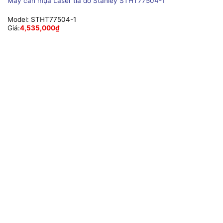
Máy cân mựa Laser tia đỏ Stanley STHT77504-1
Model:
STHT77504-1
Giá:
4,535,000
₫