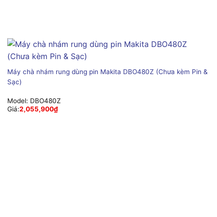
Máy chà nhám rung dùng pin Makita DBO480Z (Chưa kèm Pin &
Sạc)
Model:
DBO480Z
Giá:
2,055,900
₫