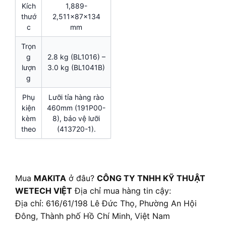
Kích
1,889-
thướ
2,511x87x134
c
mm
Trọn
g
2.8 kg (BL1016) –
lượn
3.0 kg (BL1041B)
g
Phụ
Lưỡi tỉa hàng rào
kiện
460mm (191P00-
kèm
8), bảo vệ lưỡi
theo
(413720-1).
Mua
MAKITA
ở đâu?
CÔNG TY TNHH KỸ THUẬT
WETECH VIỆT
Địa chỉ mua hàng tin cậy:
Địa chỉ: 616/61/198 Lê Đức Thọ, Phường An Hội
Đông, Thành phố Hồ Chí Minh, Việt Nam