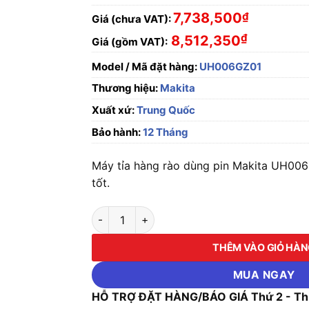
7,738,500
₫
Giá (chưa VAT):
₫
8,512,350
Giá (gồm VAT):
Model / Mã đặt hàng:
UH006GZ01
Thương hiệu:
Makita
Xuất xứ:
Trung Quốc
Bảo hành:
12 Tháng
Máy tỉa hàng rào dùng pin Makita UH006
tốt.
Máy tỉa hàng rào dùng pin Makita UH006GZ01
THÊM VÀO GIỎ HÀ
MUA NGAY
HỖ TRỢ ĐẶT HÀNG/BÁO GIÁ Thứ 2 - Thứ