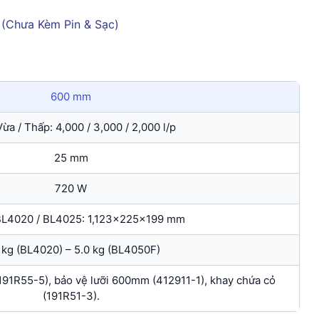
600 mm
Vừa / Thấp: 4,000 / 3,000 / 2,000 l/p
25 mm
720 W
 BL4020 / BL4025: 1,123x225x199 mm
 kg (BL4020) – 5.0 kg (BL4050F)
191R55-5), bảo vệ lưỡi 600mm (412911-1), khay chứa cỏ
(191R51-3).