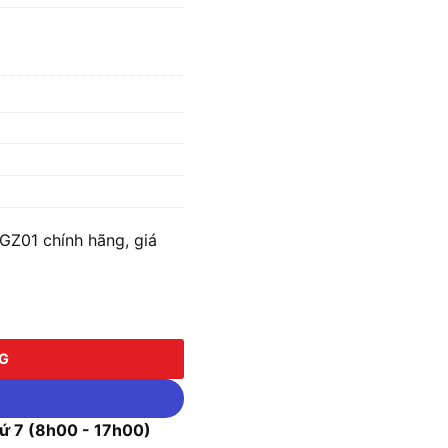
GZ01 chính hãng, giá
 (Chưa kèm Pin & Sạc) số lượng
NG
 7 (8h00 - 17h00)