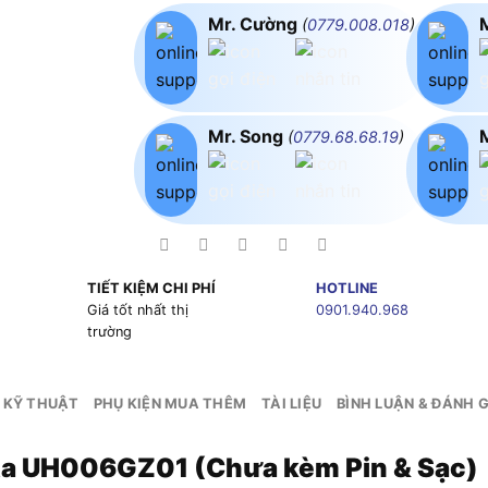
Mr. Cường
(
0779.008.018
)
Mr. Song
(
0779.68.68.19
)
TIẾT KIỆM CHI PHÍ
HOTLINE
g
Giá tốt nhất thị
0901.940.968
trường
 KỸ THUẬT
PHỤ KIỆN MUA THÊM
TÀI LIỆU
BÌNH LUẬN & ĐÁNH G
ita UH006GZ01 (Chưa kèm Pin & Sạc)