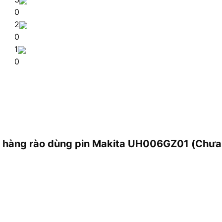
0
2
0
1
0
ỉa hàng rào dùng pin Makita UH006GZ01 (Chưa