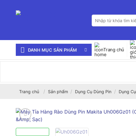
Bỏ
qua
Tìm
nội
kiếm:
dung
Trang chủ
DANH MỤC SẢN PHẨM
/
/
/
Trang chủ
Sản phẩm
Dụng Cụ Dùng Pin
Dụng Cụ