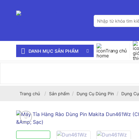
Bỏ
qua
Tìm
nội
kiếm:
dung
Trang chủ
DANH MỤC SẢN PHẨM
/
/
/
Trang chủ
Sản phẩm
Dụng Cụ Dùng Pin
Dụng Cụ