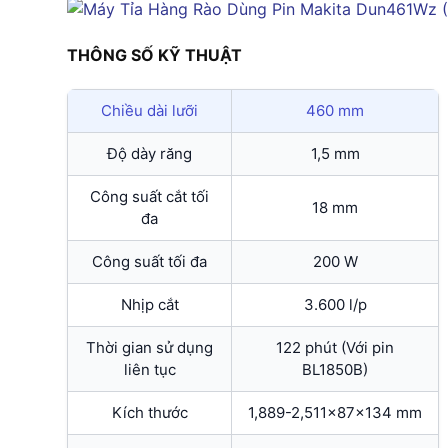
THÔNG SỐ KỸ THUẬT
Chiều dài lưỡi
460 mm
Độ dày răng
1,5 mm
Công suất cắt tối
18 mm
đa
Công suất tối đa
200 W
Nhịp cắt
3.600 l/p
Thời gian sử dụng
122 phút (Với pin
liên tục
BL1850B)
Kích thước
1,889-2,511x87x134 mm