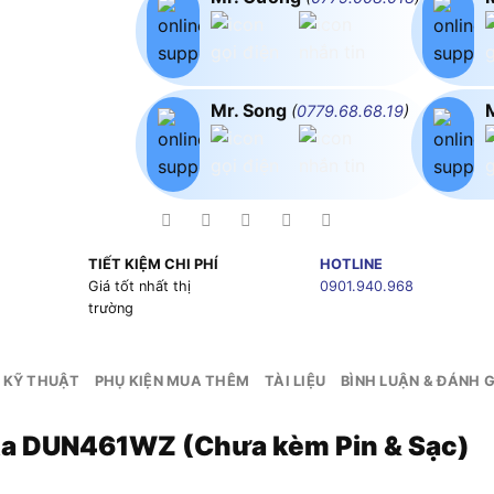
Mr. Song
(
0779.68.68.19
)
TIẾT KIỆM CHI PHÍ
HOTLINE
g
Giá tốt nhất thị
0901.940.968
trường
 KỸ THUẬT
PHỤ KIỆN MUA THÊM
TÀI LIỆU
BÌNH LUẬN & ĐÁNH G
ita DUN461WZ (Chưa kèm Pin & Sạc)