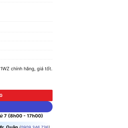
WZ chính hãng, giá tốt.
(Chưa kèm Pin & Sạc) số lượng
NG
 7 (8h00 - 17h00)
Mr. Quân
(
0909.346.736
)