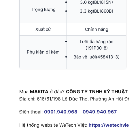
3.0 kg(BL1815N)
Trọng lượng
3.3 kg(BL1860B)
Xuất xứ
Chính hãng
Lưỡi tỉa hàng rào
(191P00-8)
Phụ kiện đi kèm
Bảo vệ lưỡi(458413-3)
Mua
MAKITA
ở đâu?
CÔNG TY TNHH KỸ THUẬT
Địa chỉ: 616/61/198 Lê Đức Thọ, Phường An Hội Đ
Điện thoại:
0901.940.968
–
0949.940.967
Hệ thống website WeTech Việt:
https://wetechvie