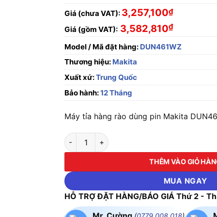
3,257,100
₫
Giá (chưa VAT):
₫
3,582,810
Giá (gồm VAT):
Model / Mã đặt hàng:
DUN461WZ
Thương hiệu:
Makita
Xuất xứ:
Trung Quốc
Bảo hành:
12 Tháng
Máy tỉa hàng rào dùng pin Makita DUN461
Máy tỉa hàng rào dùng pin Makita DUN461WZ 
THÊM VÀO GIỎ HÀ
MUA NGAY
HỖ TRỢ ĐẶT HÀNG/BÁO GIÁ Thứ 2 - Thứ
Mr. Cường
(
0779.008.018
)