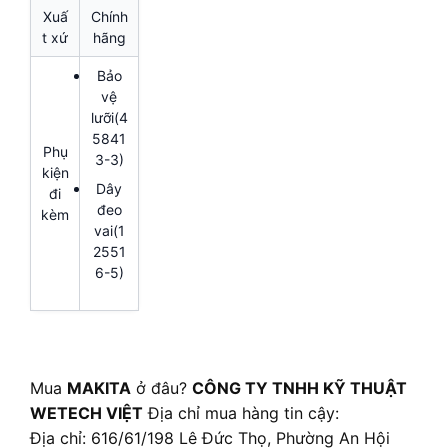
Xuấ
Chính
t xứ
hãng
Bảo
vệ
lưỡi(4
5841
Phụ
3-3)
kiện
Dây
đi
đeo
kèm
vai(1
2551
6-5)
Mua
MAKITA
ở đâu?
CÔNG TY TNHH KỸ THUẬT
WETECH VIỆT
Địa chỉ mua hàng tin cậy:
Địa chỉ: 616/61/198 Lê Đức Thọ, Phường An Hội