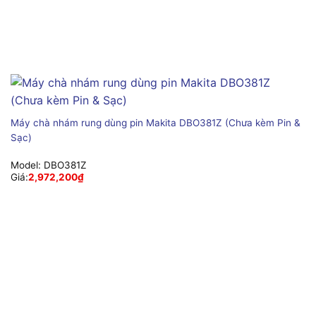
Máy chà nhám rung dùng pin Makita DBO381Z (Chưa kèm Pin &
Sạc)
Model:
DBO381Z
Giá:
2,972,200
₫