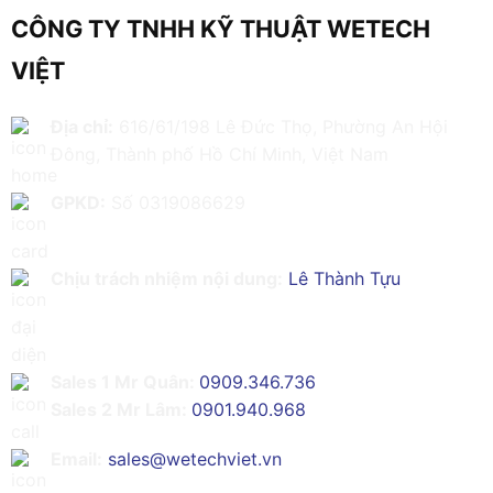
CÔNG TY TNHH KỸ THUẬT WETECH
VIỆT
Địa chỉ:
616/61/198 Lê Đức Thọ, Phường An Hội
Đông, Thành phố Hồ Chí Minh, Việt Nam
GPKD:
Số 0319086629
Chịu trách nhiệm nội dung:
Lê Thành Tựu
Sales 1 Mr Quân:
0909.346.736
Sales 2 Mr Lâm:
0901.940.968
Email:
sales@wetechviet.vn