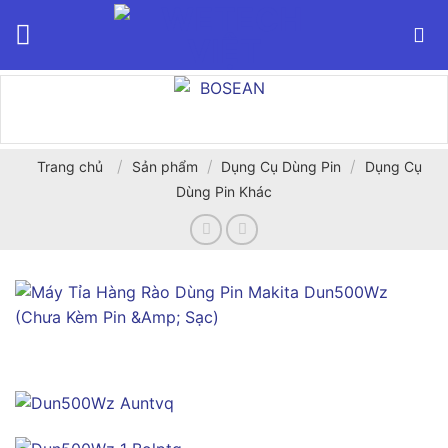
Bỏ
qua
nội
dung
/
/
/
Trang chủ
Sản phẩm
Dụng Cụ Dùng Pin
Dụng Cụ
Dùng Pin Khác