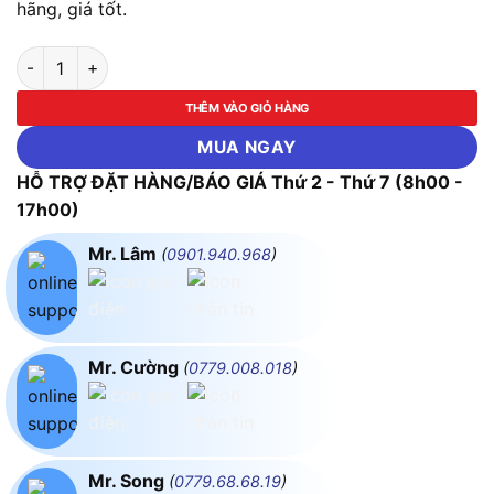
hãng, giá tốt.
Máy tỉa hàng rào dùng pin Makita DUN500WZ (Chưa kèm Pin &
THÊM VÀO GIỎ HÀNG
MUA NGAY
HỖ TRỢ ĐẶT HÀNG/BÁO GIÁ Thứ 2 - Thứ 7 (8h00 -
17h00)
Mr. Lâm
(
0901.940.968
)
Mr. Cường
(
0779.008.018
)
Mr. Song
(
0779.68.68.19
)