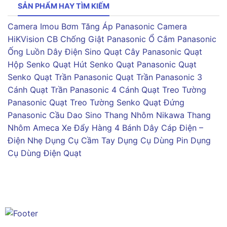
SẢN PHẨM HAY TÌM KIẾM
Camera Imou
Bơm Tăng Áp Panasonic
Camera
HiKVision
CB Chống Giật Panasonic
Ổ Cắm Panasonic
Ống Luồn Dây Điện Sino
Quạt Cây Panasonic
Quạt
Hộp Senko
Quạt Hút Senko
Quạt Panasonic
Quạt
Senko
Quạt Trần Panasonic
Quạt Trần Panasonic 3
Cánh
Quạt Trần Panasonic 4 Cánh
Quạt Treo Tường
Panasonic
Quạt Treo Tường Senko
Quạt Đứng
Panasonic
Cầu Dao Sino
Thang Nhôm Nikawa
Thang
Nhôm Ameca
Xe Đẩy Hàng 4 Bánh
Dây Cáp Điện –
Điện Nhẹ
Dụng Cụ Cầm Tay
Dụng Cụ Dùng Pin
Dụng
Cụ Dùng Điện
Quạt