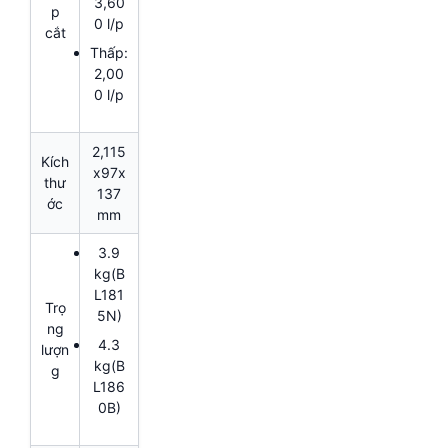
3,60
p
0 l/p
cắt
Thấp:
2,00
0 l/p
2,115
Kích
x97x
thư
137
ớc
mm
3.9
kg(B
L181
Trọ
5N)
ng
4.3
lượn
kg(B
g
L186
0B)