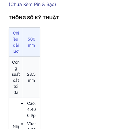
THÔNG SỐ KỸ THUẬT
Chi
ều
500
dài
mm
lưỡi
Côn
g
suất
23.5
cắt
mm
tối
đa
Cao:
4,40
0 l/p
Vừa:
Nhị