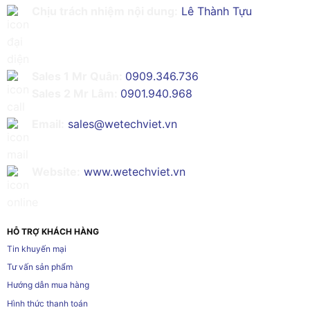
Chịu trách nhiệm nội dung:
Lê Thành Tựu
Sales 1 Mr Quân:
0909.346.736
Sales 2 Mr Lâm:
0901.940.968
Email:
sales@wetechviet.vn
Website:
www.wetechviet.vn
HỖ TRỢ KHÁCH HÀNG
Tin khuyến mại
Tư vấn sản phẩm
Hướng dẫn mua hàng
Hình thức thanh toán