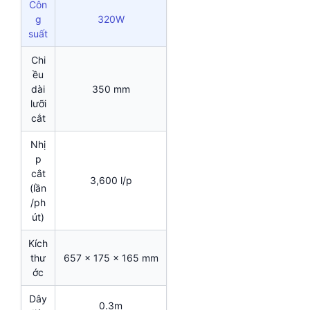
Côn
g
320W
suất
Chi
ều
dài
350 mm
lưỡi
cắt
Nhị
p
cắt
3,600 l/p
(lần
/ph
út)
Kích
thư
657 x 175 x 165 mm
ớc
Dây
0.3m