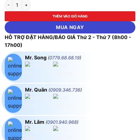
Máy tỉa hàng rào dùng điện Makita UH3502 số lượng
THÊM VÀO GIỎ HÀNG
MUA NGAY
HỖ TRỢ ĐẶT HÀNG/BÁO GIÁ Thứ 2 - Thứ 7 (8h00 -
17h00)
Mr. Song
(
0779.68.68.19
)
Mr. Quân
(
0909.346.736
)
Mr. Lâm
(
0901.940.968
)