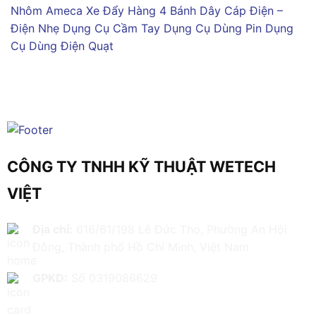
Nhôm Ameca
Xe Đẩy Hàng 4 Bánh
Dây Cáp Điện –
Điện Nhẹ
Dụng Cụ Cầm Tay
Dụng Cụ Dùng Pin
Dụng
Cụ Dùng Điện
Quạt
CÔNG TY TNHH KỸ THUẬT WETECH
VIỆT
Địa chỉ:
616/61/198 Lê Đức Thọ, Phường An Hội
Đông, Thành phố Hồ Chí Minh, Việt Nam
GPKD:
Số 0319086629