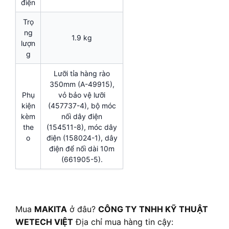
điện
Trọ
ng
1.9 kg
lượn
g
Lưỡi tỉa hàng rào
350mm (A-49915),
Phụ
vỏ bảo vệ lưỡi
kiện
(457737-4), bộ móc
kèm
nối dây điện
the
(154511-8), móc dây
o
điện (158024-1), dây
điện để nối dài 10m
(661905-5).
Mua
MAKITA
ở đâu?
CÔNG TY TNHH KỸ THUẬT
WETECH VIỆT
Địa chỉ mua hàng tin cậy: