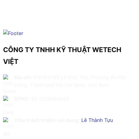
CÔNG TY TNHH KỸ THUẬT WETECH
VIỆT
Địa chỉ:
616/61/198 Lê Đức Thọ, Phường An Hội
Đông, Thành phố Hồ Chí Minh, Việt Nam
GPKD:
Số 0319086629
Chịu trách nhiệm nội dung:
Lê Thành Tựu