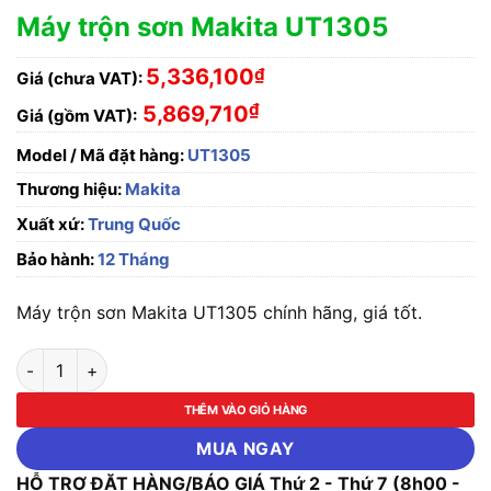
Máy trộn sơn Makita UT1305
5,336,100
₫
Giá (chưa VAT):
₫
5,869,710
Giá (gồm VAT):
Model / Mã đặt hàng:
UT1305
Thương hiệu:
Makita
Xuất xứ:
Trung Quốc
Bảo hành:
12 Tháng
Máy trộn sơn Makita UT1305 chính hãng, giá tốt.
Máy trộn sơn Makita UT1305 số lượng
THÊM VÀO GIỎ HÀNG
MUA NGAY
HỖ TRỢ ĐẶT HÀNG/BÁO GIÁ Thứ 2 - Thứ 7 (8h00 -