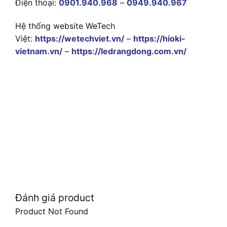
Điện thoại:
0901.940.968
–
0949.940.967
Hệ thống website WeTech
Việt:
https://wetechviet.vn/
–
https://hioki-
vietnam.vn/
–
https://ledrangdong.com.vn/
Đánh giá product
Product Not Found