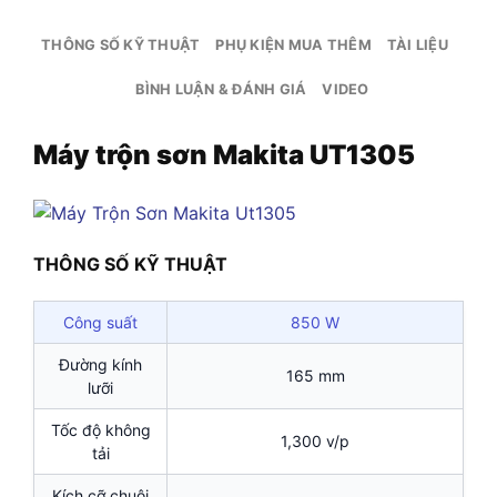
THÔNG SỐ KỸ THUẬT
PHỤ KIỆN MUA THÊM
TÀI LIỆU
BÌNH LUẬN & ĐÁNH GIÁ
VIDEO
Máy trộn sơn Makita UT1305
THÔNG SỐ KỸ THUẬT
Công suất
850 W
Đường kính
165 mm
lưỡi
Tốc độ không
1,300 v/p
tải
Kích cỡ chuôi