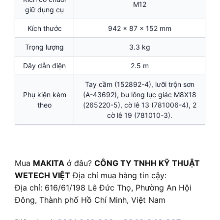
M12
giữ dụng cụ
Kích thước
942 x 87 x 152 mm
Trọng lượng
3.3 kg
Dây dẫn điện
2.5 m
Tay cầm (152892-4), lưỡi trộn sơn
Phụ kiện kèm
(A-43692), bu lông lục giác M8X18
theo
(265220-5), cờ lê 13 (781006-4), 2
cờ lê 19 (781010-3).
Mua
MAKITA
ở đâu?
CÔNG TY TNHH KỸ THUẬT
WETECH VIỆT
Địa chỉ mua hàng tin cậy:
Địa chỉ: 616/61/198 Lê Đức Thọ, Phường An Hội
Đông, Thành phố Hồ Chí Minh, Việt Nam