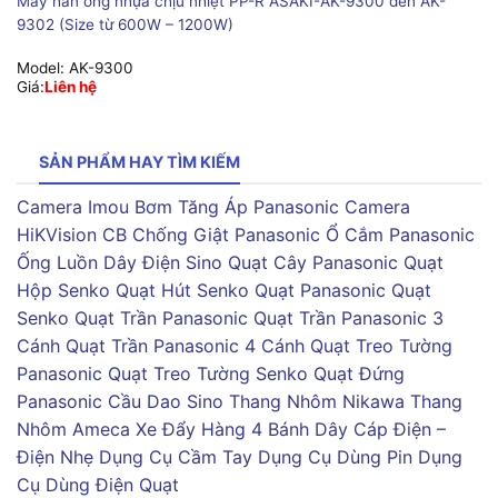
Máy hàn ống nhựa chịu nhiệt PP-R ASAKI-AK-9300 đến AK-
9302 (Size từ 600W – 1200W)
Model:
AK-9300
Giá:
Liên hệ
SẢN PHẨM HAY TÌM KIẾM
Camera Imou
Bơm Tăng Áp Panasonic
Camera
HiKVision
CB Chống Giật Panasonic
Ổ Cắm Panasonic
Ống Luồn Dây Điện Sino
Quạt Cây Panasonic
Quạt
Hộp Senko
Quạt Hút Senko
Quạt Panasonic
Quạt
Senko
Quạt Trần Panasonic
Quạt Trần Panasonic 3
Cánh
Quạt Trần Panasonic 4 Cánh
Quạt Treo Tường
Panasonic
Quạt Treo Tường Senko
Quạt Đứng
Panasonic
Cầu Dao Sino
Thang Nhôm Nikawa
Thang
Nhôm Ameca
Xe Đẩy Hàng 4 Bánh
Dây Cáp Điện –
Điện Nhẹ
Dụng Cụ Cầm Tay
Dụng Cụ Dùng Pin
Dụng
Cụ Dùng Điện
Quạt