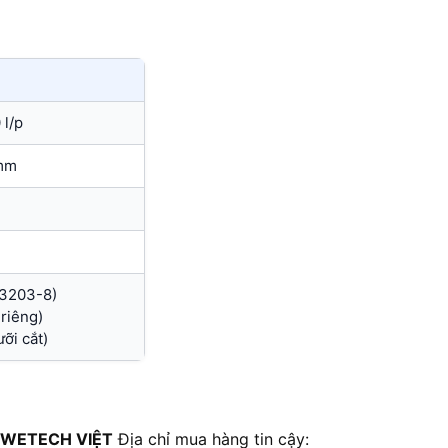
 l/p
mm
83203-8)
riêng)
ỡi cắt)
 WETECH VIỆT
Địa chỉ mua hàng tin cậy: