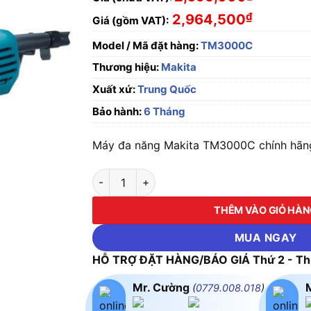
₫
2,964,500
Giá (gồm VAT):
Model / Mã đặt hàng:
TM3000C
Thương hiệu:
Makita
Xuất xứ:
Trung Quốc
Bảo hành:
6 Tháng
Máy đa năng Makita TM3000C chính hãng,
Máy đa năng Makita TM3000C số lượng
THÊM VÀO GIỎ HÀ
MUA NGAY
HỖ TRỢ ĐẶT HÀNG/BÁO GIÁ Thứ 2 - Thứ
Mr. Cường
(
0779.008.018
)