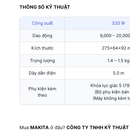
THÔNG SỐ KỸ THUẬT
Công suất
320 W
Dao động
6,000 – 20,000
Kích thước
275x64x92 
Trọng lượng
1.4 – 1.5 kg
Dây dẫn điện
5.0 m
Khóa lục giác 5 (7
Phụ kiện kèm
(Bộ phụ kiện bán 
theo
(Máy không kèm lư
Mua
MAKITA
ở đâu?
CÔNG TY TNHH KỸ THUẬT