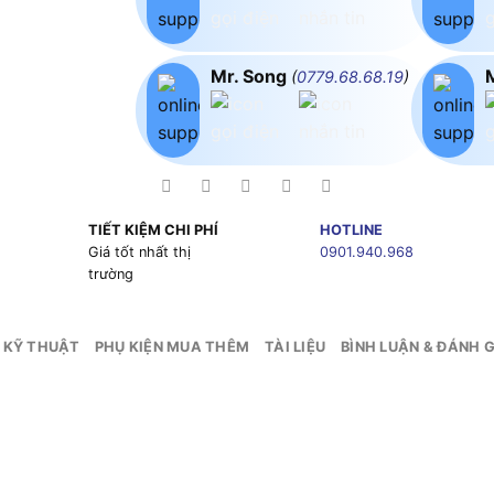
Mr. Song
(
0779.68.68.19
)
TIẾT KIỆM CHI PHÍ
HOTLINE
g
Giá tốt nhất thị
0901.940.968
trường
 KỸ THUẬT
PHỤ KIỆN MUA THÊM
TÀI LIỆU
BÌNH LUẬN & ĐÁNH G