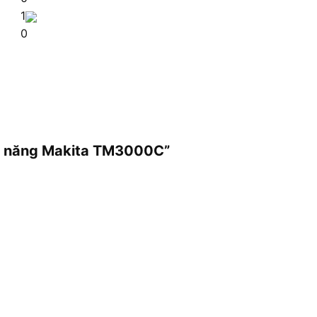
1
0
đa năng Makita TM3000C”