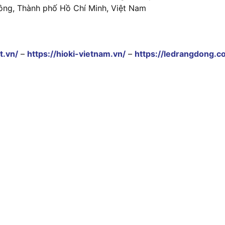
ông, Thành phố Hồ Chí Minh, Việt Nam
t.vn/
–
https://hioki-vietnam.vn/
–
https://ledrangdong.c