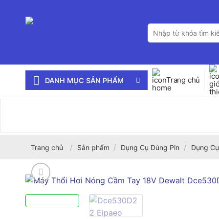
Bỏ
qua
Tìm
nội
kiếm:
dung
Trang chủ
DANH MỤC SẢN PHẨM
/
/
/
Trang chủ
Sản phẩm
Dụng Cụ Dùng Pin
Dụng Cụ