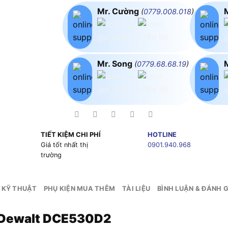
Mr. Cường
(
0779.008.018
)
Mr. Song
(
0779.68.68.19
)
TIẾT KIỆM CHI PHÍ
HOTLINE
g
Giá tốt nhất thị
0901.940.968
trường
 KỸ THUẬT
PHỤ KIỆN MUA THÊM
TÀI LIỆU
BÌNH LUẬN & ĐÁNH G
V Dewalt DCE530D2