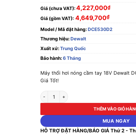
4,227,000
₫
Giá (chưa VAT):
₫
4,649,700
Giá (gồm VAT):
Model / Mã đặt hàng:
DCE530D2
Thương hiệu:
Dewalt
Xuất xứ:
Trung Quốc
Bảo hành:
6 Tháng
Máy thổi hơi nóng cầm tay 18V Dewalt 
Giá Tốt!
Máy thổi hơi nóng cầm tay 18V Dewalt DCE5
THÊM VÀO GIỎ HÀ
MUA NGAY
HỖ TRỢ ĐẶT HÀNG/BÁO GIÁ Thứ 2 - Thứ