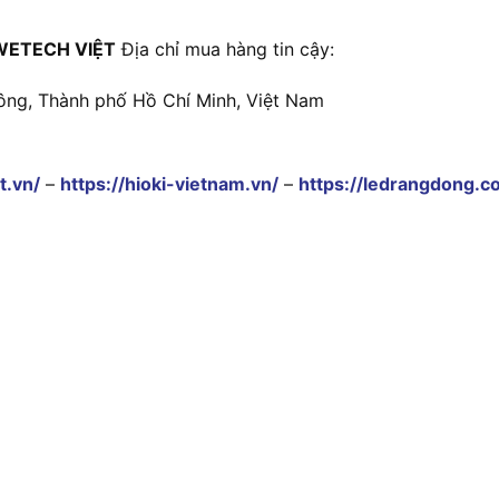
WETECH VIỆT
Địa chỉ mua hàng tin cậy:
ông, Thành phố Hồ Chí Minh, Việt Nam
t.vn/
–
https://hioki-vietnam.vn/
–
https://ledrangdong.c