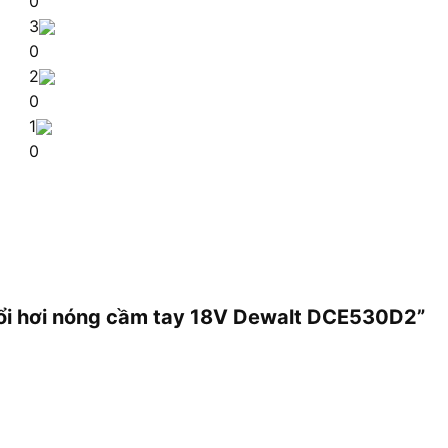
0
3
0
2
0
1
0
thổi hơi nóng cầm tay 18V Dewalt DCE530D2”