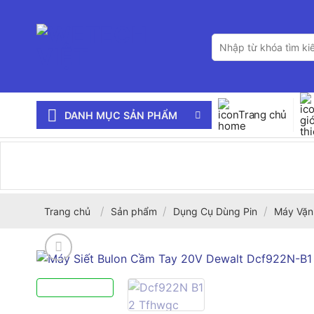
Bỏ
qua
Tìm
nội
kiếm:
dung
Trang chủ
DANH MỤC SẢN PHẨM
/
/
/
Trang chủ
Sản phẩm
Dụng Cụ Dùng Pin
Máy Vặn