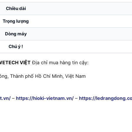
Chiều dài
Trọng lượng
Dòng máy
Chú ý !
WETECH VIỆT
Địa chỉ mua hàng tin cậy:
ông, Thành phố Hồ Chí Minh, Việt Nam
t.vn/
–
https://hioki-vietnam.vn/
–
https://ledrangdong.c