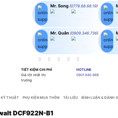
Mr. Song
(
0779.68.68.19
)
Mr. Quân
(
0909.346.736
)
TIẾT KIỆM CHI PHÍ
HOTLINE
g
Giá tốt nhất thị
0901.940.968
trường
 KỸ THUẬT
PHỤ KIỆN MUA THÊM
TÀI LIỆU
BÌNH LUẬN & ĐÁNH G
ewalt DCF922N-B1