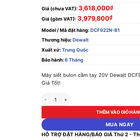
3,618,000
₫
Giá (chưa VAT):
₫
3,979,800
Giá (gồm VAT):
Model / Mã đặt hàng:
DCF922N-B1
Thương hiệu:
Dewalt
Xuất xứ:
Trung Quốc
Bảo hành:
6 Tháng
Máy siết bulon cầm tay 20V Dewalt DCF
Giá Tốt!
Máy siết bulon cầm tay 20V Dewalt DCF922N
THÊM VÀO GIỎ HÀ
MUA NGAY
HỖ TRỢ ĐẶT HÀNG/BÁO GIÁ Thứ 2 - Thứ