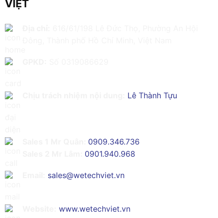
VIỆT
Địa chỉ:
616/61/198 Lê Đức Thọ, Phường An Hội
Đông, Thành phố Hồ Chí Minh, Việt Nam
GPKD:
Số 0319086629
Chịu trách nhiệm nội dung:
Lê Thành Tựu
Sales 1 Mr Quân:
0909.346.736
Sales 2 Mr Lâm:
0901.940.968
Email:
sales@wetechviet.vn
Website:
www.wetechviet.vn