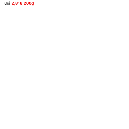
Giá:
2,818,200
₫