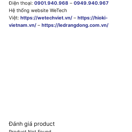
Điện thoại:
0901.940.968
–
0949.940.967
Hệ thống website WeTech
Việt:
https://wetechviet.vn/
–
https://hioki-
vietnam.vn/
–
https://ledrangdong.com.vn/
Đánh giá product
Product Not Found