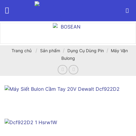
Bỏ
qua
nội
dung
/
/
/
Trang chủ
Sản phẩm
Dụng Cụ Dùng Pin
Máy Vặn
Bulong