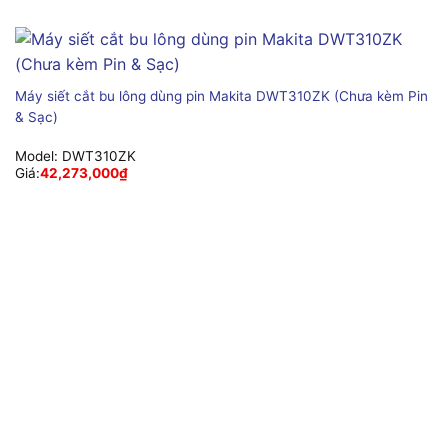
Máy siết cắt bu lông dùng pin Makita DWT310ZK (Chưa kèm Pin
& Sạc)
Model:
DWT310ZK
Giá:
42,273,000
₫