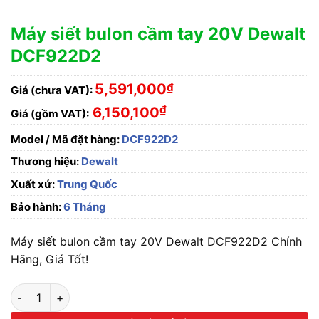
Máy siết bulon cầm tay 20V Dewalt
DCF922D2
5,591,000
₫
Giá (chưa VAT):
₫
6,150,100
Giá (gồm VAT):
Model / Mã đặt hàng:
DCF922D2
Thương hiệu:
Dewalt
Xuất xứ:
Trung Quốc
Bảo hành:
6 Tháng
Máy siết bulon cầm tay 20V Dewalt DCF922D2 Chính
Hãng, Giá Tốt!
Máy siết bulon cầm tay 20V Dewalt DCF922D2 số lượng