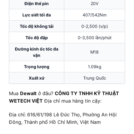
Điện thế pin
20V
Lực siết tối đa
407/542Nm
Tốc độ không tải
0-2,500 (v/p)
Tốc độ đập
0-3,500 lần/phút
Đường kính ốc tốc đa
M18
vặn
Trọng lượng
1.09kg
Xuất xứ
Trung Quốc
Mua
Dewalt
ở đâu?
CÔNG TY TNHH KỸ THUẬT
WETECH VIỆT
Địa chỉ mua hàng tin cậy:
Địa chỉ: 616/61/198 Lê Đức Thọ, Phường An Hội
Đông, Thành phố Hồ Chí Minh, Việt Nam