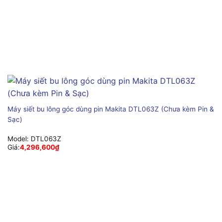
Máy siết bu lông góc dùng pin Makita DTL063Z (Chưa kèm Pin &
Sạc)
Model:
DTL063Z
Giá:
4,296,600
₫