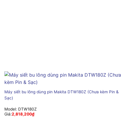
Máy siết bu lông dùng pin Makita DTW180Z (Chưa kèm Pin &
Sạc)
Model:
DTW180Z
Giá:
2,818,200
₫