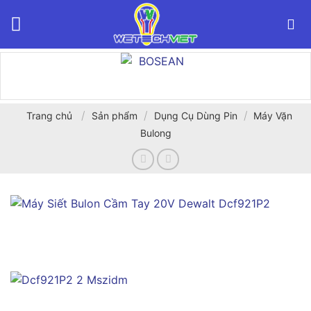
Bỏ
qua
nội
dung
/
/
/
Trang chủ
Sản phẩm
Dụng Cụ Dùng Pin
Máy Vặn
Bulong