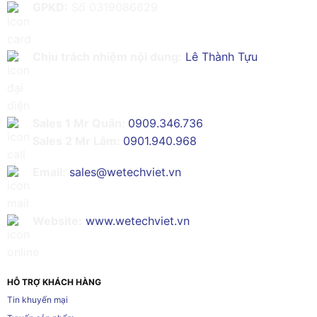
GPKD:
Số 0319086629
Chịu trách nhiệm nội dung:
Lê Thành Tựu
Sales 1 Mr Quân:
0909.346.736
Sales 2 Mr Lâm:
0901.940.968
Email:
sales@wetechviet.vn
Website:
www.wetechviet.vn
HỖ TRỢ KHÁCH HÀNG
Tin khuyến mại