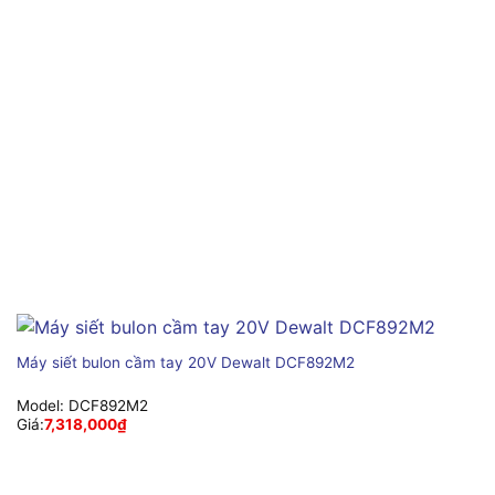
Máy siết bulon cầm tay 20V Dewalt DCF892M2
Model:
DCF892M2
Giá:
7,318,000
₫