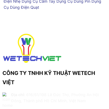
Điện Nhẹ
Dụng Cụ Cầm Tay
Dụng Cụ Dùng Pin
Dụng
Cụ Dùng Điện
Quạt
CÔNG TY TNHH KỸ THUẬT WETECH
VIỆT
Địa chỉ:
616/61/198 Lê Đức Thọ, Phường An Hội
Đông, Thành phố Hồ Chí Minh, Việt Nam