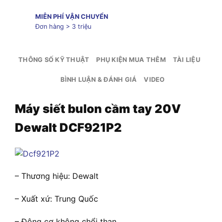
MIỄN PHÍ VẬN CHUYỂN
Đơn hàng > 3 triệu
THÔNG SỐ KỸ THUẬT
PHỤ KIỆN MUA THÊM
TÀI LIỆU
BÌNH LUẬN & ĐÁNH GIÁ
VIDEO
Máy siết bulon cầm tay 20V
Dewalt DCF921P2
– Thương hiệu: Dewalt
– Xuất xứ: Trung Quốc
– Động cơ không chổi than