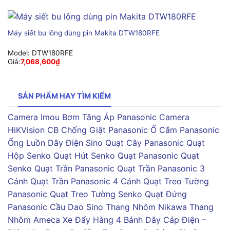
Máy siết bu lông dùng pin Makita DTW180RFE
Model:
DTW180RFE
Giá:
7,068,600
₫
SẢN PHẨM HAY TÌM KIẾM
Camera Imou
Bơm Tăng Áp Panasonic
Camera
HiKVision
CB Chống Giật Panasonic
Ổ Cắm Panasonic
Ống Luồn Dây Điện Sino
Quạt Cây Panasonic
Quạt
Hộp Senko
Quạt Hút Senko
Quạt Panasonic
Quạt
Senko
Quạt Trần Panasonic
Quạt Trần Panasonic 3
Cánh
Quạt Trần Panasonic 4 Cánh
Quạt Treo Tường
Panasonic
Quạt Treo Tường Senko
Quạt Đứng
Panasonic
Cầu Dao Sino
Thang Nhôm Nikawa
Thang
Nhôm Ameca
Xe Đẩy Hàng 4 Bánh
Dây Cáp Điện –