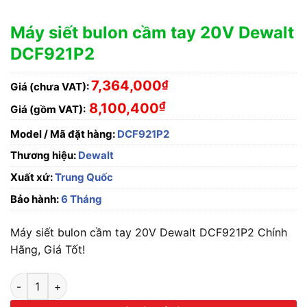
Máy siết bulon cầm tay 20V Dewalt
DCF921P2
7,364,000
₫
Giá (chưa VAT):
₫
8,100,400
Giá (gồm VAT):
Model / Mã đặt hàng:
DCF921P2
Thương hiệu:
Dewalt
Xuất xứ:
Trung Quốc
Bảo hành:
6 Tháng
Máy siết bulon cầm tay 20V Dewalt DCF921P2 Chính
Hãng, Giá Tốt!
Máy siết bulon cầm tay 20V Dewalt DCF921P2 số lượng