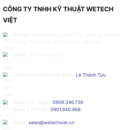
CÔNG TY TNHH KỸ THUẬT WETECH
VIỆT
Địa chỉ:
616/61/198 Lê Đức Thọ, Phường An Hội
Đông, Thành phố Hồ Chí Minh, Việt Nam
GPKD:
Số 0319086629
Chịu trách nhiệm nội dung:
Lê Thành Tựu
Sales 1 Mr Quân:
0909.346.736
Sales 2 Mr Lâm:
0901.940.968
Email:
sales@wetechviet.vn