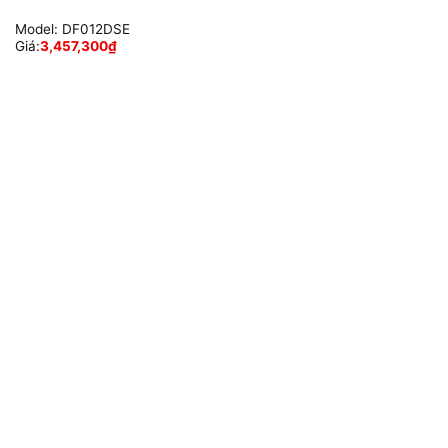
Model:
DF012DSE
Giá:
3,457,300
₫