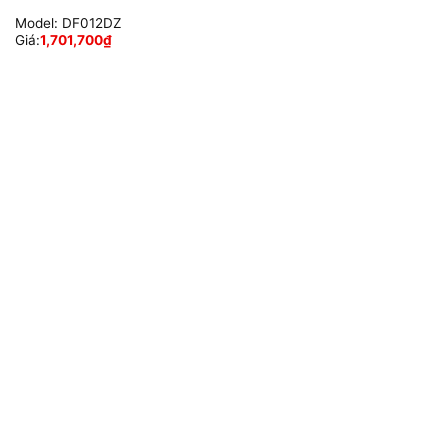
Model:
DF012DZ
Giá:
1,701,700
₫