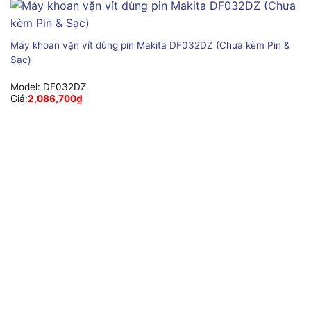
Máy khoan vặn vít dùng pin Makita DF032DZ (Chưa kèm Pin &
Sạc)
Model:
DF032DZ
Giá:
2,086,700
₫