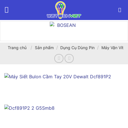
Bỏ
qua
nội
dung
/
/
/
Trang chủ
Sản phẩm
Dụng Cụ Dùng Pin
Máy Vặn Vít