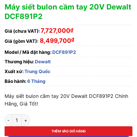
Máy siết bulon cầm tay 20V Dewalt
DCF891P2
7,727,000
₫
Giá (chưa VAT):
₫
8,499,700
Giá (gồm VAT):
Model / Mã đặt hàng:
DCF891P2
Thương hiệu:
Dewalt
Xuất xứ:
Trung Quốc
Bảo hành:
6 Tháng
Máy siết bulon cầm tay 20V Dewalt DCF891P2 Chính
Hãng, Giá Tốt!
Máy siết bulon cầm tay 20V Dewalt DCF891P2 số lượng
THÊM VÀO GIỎ HÀNG