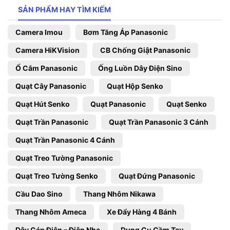
SẢN PHẨM HAY TÌM KIẾM
Camera Imou
Bơm Tăng Áp Panasonic
Camera HiKVision
CB Chống Giật Panasonic
Ổ Cắm Panasonic
Ống Luồn Dây Điện Sino
Quạt Cây Panasonic
Quạt Hộp Senko
Quạt Hút Senko
Quạt Panasonic
Quạt Senko
Quạt Trần Panasonic
Quạt Trần Panasonic 3 Cánh
Quạt Trần Panasonic 4 Cánh
Quạt Treo Tường Panasonic
Quạt Treo Tường Senko
Quạt Đứng Panasonic
Cầu Dao Sino
Thang Nhôm Nikawa
Thang Nhôm Ameca
Xe Đẩy Hàng 4 Bánh
Dây Cáp Điện – Điện Nhẹ
Dụng Cụ Cầm Tay