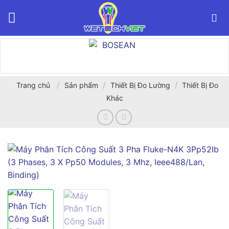
Bỏ
qua
nội
dung
/
/
/
Trang chủ
Sản phẩm
Thiết Bị Đo Lường
Thiết Bị Đo
Khác