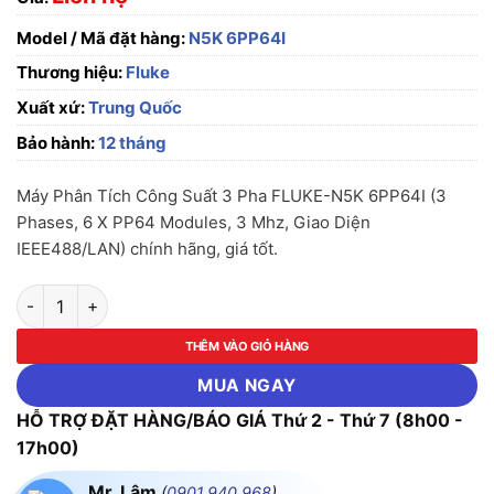
Model / Mã đặt hàng:
N5K 6PP64I
Thương hiệu:
Fluke
Xuất xứ:
Trung Quốc
Bảo hành:
12 tháng
Máy Phân Tích Công Suất 3 Pha FLUKE-N5K 6PP64I (3
Phases, 6 X PP64 Modules, 3 Mhz, Giao Diện
IEEE488/LAN) chính hãng, giá tốt.
Máy Phân Tích Công Suất 3 Pha FLUKE-N5K 6PP64I (3 Phases,
THÊM VÀO GIỎ HÀNG
MUA NGAY
HỖ TRỢ ĐẶT HÀNG/BÁO GIÁ Thứ 2 - Thứ 7 (8h00 -
17h00)
Mr. Lâm
(
0901.940.968
)