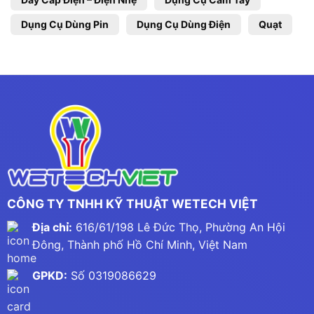
Dụng Cụ Dùng Pin
Dụng Cụ Dùng Điện
Quạt
CÔNG TY TNHH KỸ THUẬT WETECH VIỆT
Địa chỉ:
616/61/198 Lê Đức Thọ, Phường An Hội
Đông, Thành phố Hồ Chí Minh, Việt Nam
GPKD:
Số 0319086629