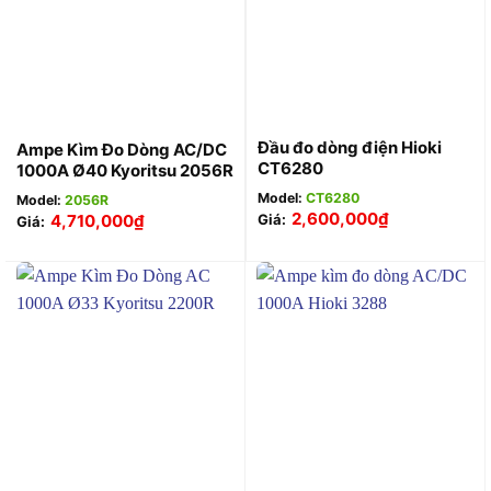
Đầu đo dòng điện Hioki
Ampe Kìm Đo Dòng AC/DC
CT6280
1000A Ø40 Kyoritsu 2056R
Model:
CT6280
Model:
2056R
2,600,000
₫
4,710,000
₫
Giá:
Giá: