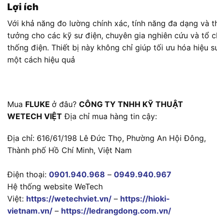
Lợi ích
Với khả năng đo lường chính xác, tính năng đa dạng và t
tưởng cho các kỹ sư điện, chuyên gia nghiên cứu và tổ c
thống điện. Thiết bị này không chỉ giúp tối ưu hóa hiệu 
một cách hiệu quả
Mua
FLUKE
ở đâu?
CÔNG TY TNHH KỸ THUẬT
WETECH VIỆT
Địa chỉ mua hàng tin cậy:
Địa chỉ: 616/61/198 Lê Đức Thọ, Phường An Hội Đông,
Thành phố Hồ Chí Minh, Việt Nam
Điện thoại:
0901.940.968
–
0949.940.967
Hệ thống website WeTech
Việt:
https://wetechviet.vn/
–
https://hioki-
vietnam.vn/
–
https://ledrangdong.com.vn/