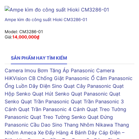
Ampe kìm đo công suất Hioki CM3286-01
Model:
CM3286-01
Giá:
14,000,000
₫
SẢN PHẨM HAY TÌM KIẾM
Camera Imou
Bơm Tăng Áp Panasonic
Camera
HiKVision
CB Chống Giật Panasonic
Ổ Cắm Panasonic
Ống Luồn Dây Điện Sino
Quạt Cây Panasonic
Quạt
Hộp Senko
Quạt Hút Senko
Quạt Panasonic
Quạt
Senko
Quạt Trần Panasonic
Quạt Trần Panasonic 3
Cánh
Quạt Trần Panasonic 4 Cánh
Quạt Treo Tường
Panasonic
Quạt Treo Tường Senko
Quạt Đứng
Panasonic
Cầu Dao Sino
Thang Nhôm Nikawa
Thang
Nhôm Ameca
Xe Đẩy Hàng 4 Bánh
Dây Cáp Điện –