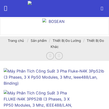
Bỏ
qua
nội
dung
/
/
/
Trang chủ
Sản phẩm
Thiết Bị Đo Lường
Thiết Bị Đo
Khác