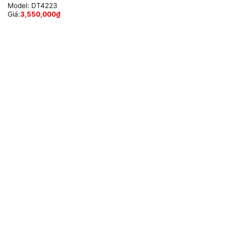
Model:
DT4223
Giá:
3,550,000
₫