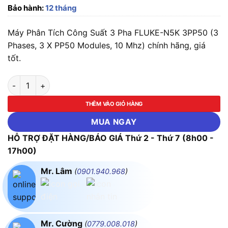
Bảo hành:
12 tháng
Máy Phân Tích Công Suất 3 Pha FLUKE-N5K 3PP50 (3
Phases, 3 X PP50 Modules, 10 Mhz) chính hãng, giá
tốt.
Máy Phân Tích Công Suất 3 Pha FLUKE-N5K 3PP50 (3 Phases, 
THÊM VÀO GIỎ HÀNG
MUA NGAY
HỖ TRỢ ĐẶT HÀNG/BÁO GIÁ Thứ 2 - Thứ 7 (8h00 -
17h00)
Mr. Lâm
(
0901.940.968
)
Mr. Cường
(
0779.008.018
)