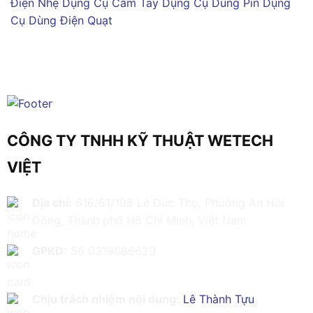
Điện Nhẹ
Dụng Cụ Cầm Tay
Dụng Cụ Dùng Pin
Dụng
Cụ Dùng Điện
Quạt
CÔNG TY TNHH KỸ THUẬT WETECH
VIỆT
Địa chỉ:
616/61/198 Lê Đức Thọ, Phường An Hội
Đông, Thành phố Hồ Chí Minh, Việt Nam
GPKD:
Số 0319086629
Chịu trách nhiệm nội dung:
Lê Thành Tựu