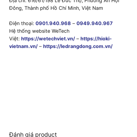
Địa chỉ: 616/61/198 Lê Đức Thọ, Phường An Hội
Đông, Thành phố Hồ Chí Minh, Việt Nam
Điện thoại:
0901.940.968
–
0949.940.967
Hệ thống website WeTech
Việt:
https://wetechviet.vn/
–
https://hioki-
vietnam.vn/
–
https://ledrangdong.com.vn/
Đánh giá product