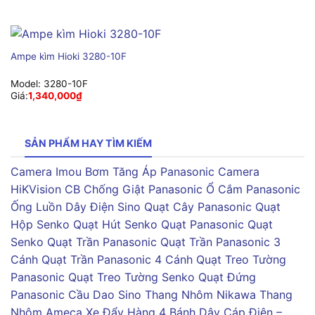
Ampe kìm Hioki 3280-10F
Model:
3280-10F
Giá:
1,340,000
₫
SẢN PHẨM HAY TÌM KIẾM
Camera Imou
Bơm Tăng Áp Panasonic
Camera
HiKVision
CB Chống Giật Panasonic
Ổ Cắm Panasonic
Ống Luồn Dây Điện Sino
Quạt Cây Panasonic
Quạt
Hộp Senko
Quạt Hút Senko
Quạt Panasonic
Quạt
Senko
Quạt Trần Panasonic
Quạt Trần Panasonic 3
Cánh
Quạt Trần Panasonic 4 Cánh
Quạt Treo Tường
Panasonic
Quạt Treo Tường Senko
Quạt Đứng
Panasonic
Cầu Dao Sino
Thang Nhôm Nikawa
Thang
Nhôm Ameca
Xe Đẩy Hàng 4 Bánh
Dây Cáp Điện –