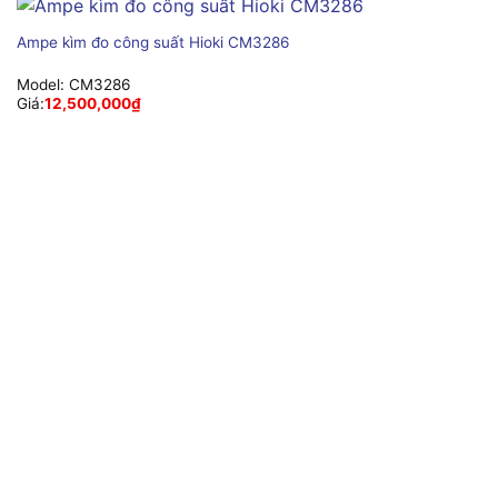
Ampe kìm đo công suất Hioki CM3286
Model:
CM3286
Giá:
12,500,000
₫