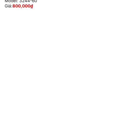
Model:
3244-60
Giá:
800,000
₫