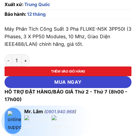
Xuất xứ:
Trung Quốc
Bảo hành:
12 tháng
Máy Phân Tích Công Suất 3 Pha FLUKE-N5K 3PP50I (3
Phases, 3 X PP50 Modules, 10 Mhz, Giao Diện
IEEE488/LAN) chính hãng, giá tốt.
Máy Phân Tích Công Suất 3 Pha FLUKE-N5K 3PP50I (3 Phases,
THÊM VÀO GIỎ HÀNG
MUA NGAY
HỖ TRỢ ĐẶT HÀNG/BÁO GIÁ Thứ 2 - Thứ 7 (8h00 -
17h00)
Mr. Lâm
(
0901.940.968
)