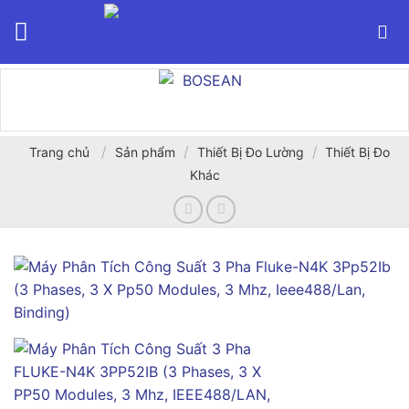
Bỏ
qua
nội
dung
/
/
/
Trang chủ
Sản phẩm
Thiết Bị Đo Lường
Thiết Bị Đo
Khác