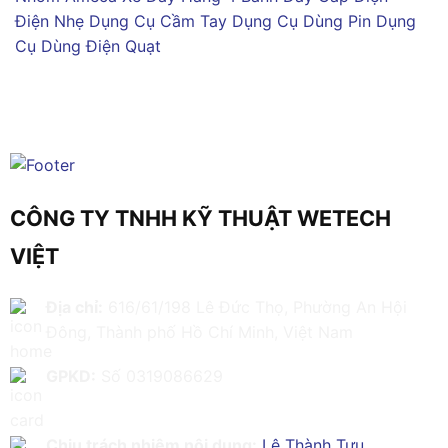
Điện Nhẹ
Dụng Cụ Cầm Tay
Dụng Cụ Dùng Pin
Dụng
Cụ Dùng Điện
Quạt
CÔNG TY TNHH KỸ THUẬT WETECH
VIỆT
Địa chỉ:
616/61/198 Lê Đức Thọ, Phường An Hội
Đông, Thành phố Hồ Chí Minh, Việt Nam
GPKD:
Số 0319086629
Chịu trách nhiệm nội dung:
Lê Thành Tựu