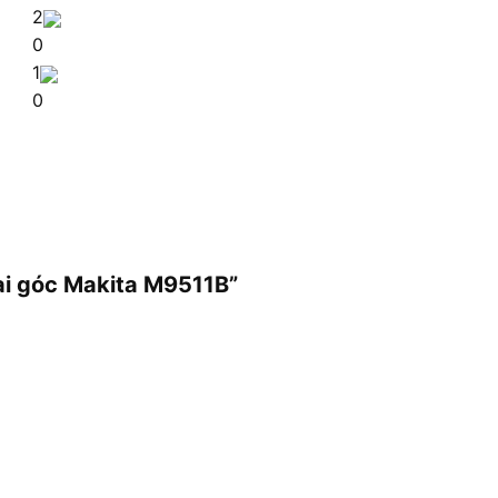
2
0
1
0
ài góc Makita M9511B”