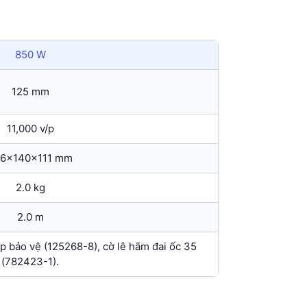
850 W
125 mm
11,000 v/p
6x140x111 mm
2.0 kg
2.0 m
 bảo vệ (125268-8), cờ lê hãm đai ốc 35
(782423-1).