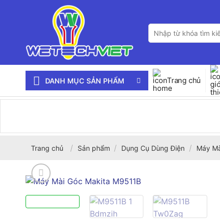
Bỏ
qua
Tìm
nội
kiếm:
dung
Trang chủ
DANH MỤC SẢN PHẨM
/
/
/
Trang chủ
Sản phẩm
Dụng Cụ Dùng Điện
Máy Mà