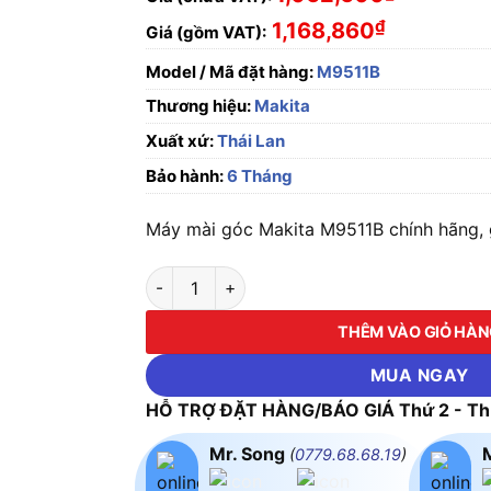
₫
1,168,860
Giá (gồm VAT):
Model / Mã đặt hàng:
M9511B
Thương hiệu:
Makita
Xuất xứ:
Thái Lan
Bảo hành:
6 Tháng
Máy mài góc Makita M9511B chính hãng, g
Máy mài góc Makita M9511B số lượng
THÊM VÀO GIỎ HÀ
MUA NGAY
HỖ TRỢ ĐẶT HÀNG/BÁO GIÁ Thứ 2 - Thứ
Mr. Song
(
0779.68.68.19
)