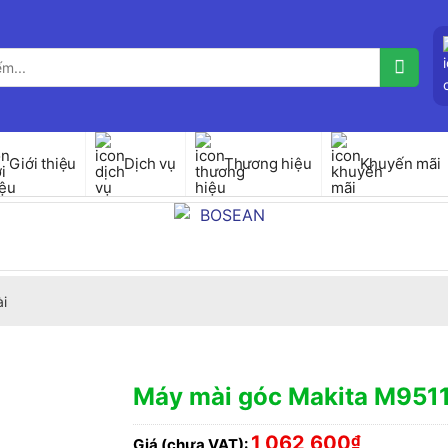
Giới thiệu
Dịch vụ
Thương hiệu
Khuyến mãi
i
Máy mài góc Makita M951
1,062,600
₫
Giá (chưa VAT):