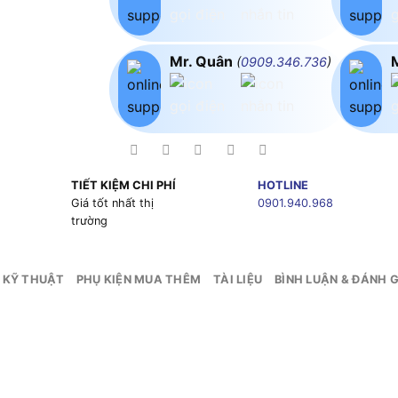
Mr. Quân
(
0909.346.736
)
TIẾT KIỆM CHI PHÍ
HOTLINE
g
Giá tốt nhất thị
0901.940.968
trường
 KỸ THUẬT
PHỤ KIỆN MUA THÊM
TÀI LIỆU
BÌNH LUẬN & ĐÁNH G