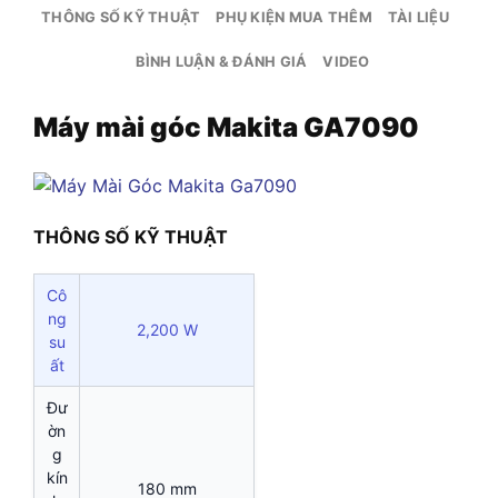
THÔNG SỐ KỸ THUẬT
PHỤ KIỆN MUA THÊM
TÀI LIỆU
BÌNH LUẬN & ĐÁNH GIÁ
VIDEO
Máy mài góc Makita GA7090
THÔNG SỐ KỸ THUẬT
Cô
ng
2,200 W
su
ất
Đư
ờn
g
kín
180 mm