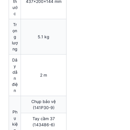
th
437x200x144 mm
ướ
c
Tr
ọn
g
5.1 kg
lượ
ng
Dâ
y
dẫ
2 m
n
điệ
n
Chụp bảo vệ
(141P30-9)
Ph
ụ
Tay cầm 37
kiệ
(143486-6)