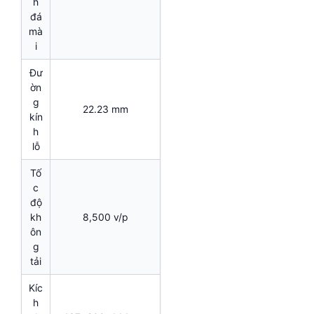
h
đá
mà
i
Đư
ờn
g
22.23 mm
kín
h
lỗ
Tố
c
độ
kh
8,500 v/p
ôn
g
tải
Kíc
h