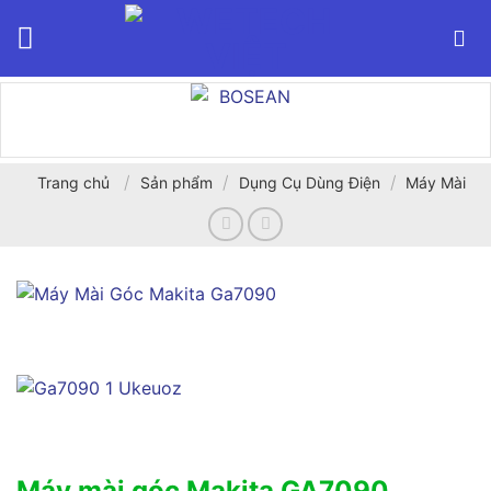
Bỏ
qua
nội
dung
/
/
/
Trang chủ
Sản phẩm
Dụng Cụ Dùng Điện
Máy Mài
Máy mài góc Makita GA7090