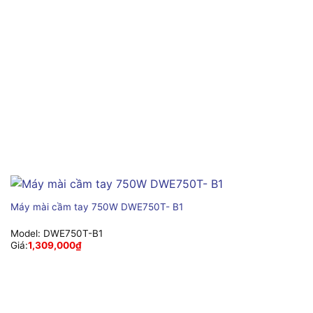
Máy mài cầm tay 750W DWE750T- B1
Model:
DWE750T-B1
Giá:
1,309,000
₫