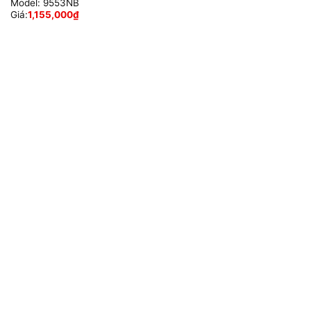
Model:
9553NB
Giá:
1,155,000
₫