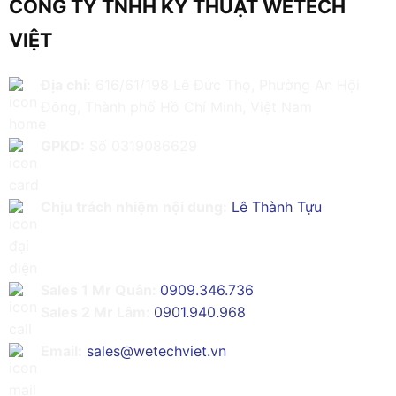
CÔNG TY TNHH KỸ THUẬT WETECH
VIỆT
Địa chỉ:
616/61/198 Lê Đức Thọ, Phường An Hội
Đông, Thành phố Hồ Chí Minh, Việt Nam
GPKD:
Số 0319086629
Chịu trách nhiệm nội dung:
Lê Thành Tựu
Sales 1 Mr Quân:
0909.346.736
Sales 2 Mr Lâm:
0901.940.968
Email:
sales@wetechviet.vn