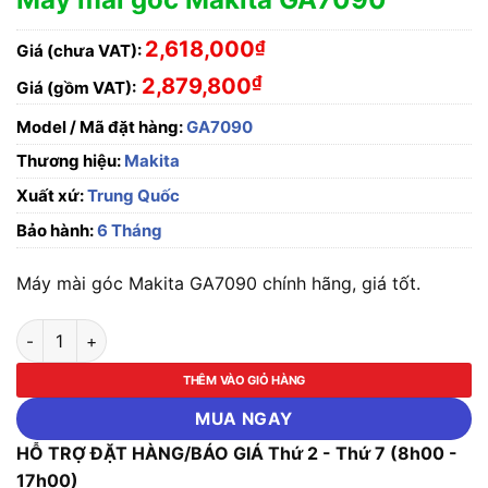
2,618,000
₫
Giá (chưa VAT):
₫
2,879,800
Giá (gồm VAT):
Model / Mã đặt hàng:
GA7090
Thương hiệu:
Makita
Xuất xứ:
Trung Quốc
Bảo hành:
6 Tháng
Máy mài góc Makita GA7090 chính hãng, giá tốt.
Máy mài góc Makita GA7090 số lượng
THÊM VÀO GIỎ HÀNG
MUA NGAY
HỖ TRỢ ĐẶT HÀNG/BÁO GIÁ Thứ 2 - Thứ 7 (8h00 -
17h00)