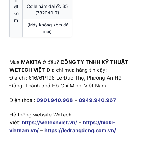
n
Cờ lê hãm đai ốc 35
đi
(782040-7)
kè
m
(Máy không kèm đá
mài)
Mua
MAKITA
ở đâu?
CÔNG TY TNHH KỸ THUẬT
WETECH VIỆT
Địa chỉ mua hàng tin cậy:
Địa chỉ: 616/61/198 Lê Đức Thọ, Phường An Hội
Đông, Thành phố Hồ Chí Minh, Việt Nam
Điện thoại:
0901.940.968
–
0949.940.967
Hệ thống website WeTech
Việt:
https://wetechviet.vn/
–
https://hioki-
vietnam.vn/
–
https://ledrangdong.com.vn/