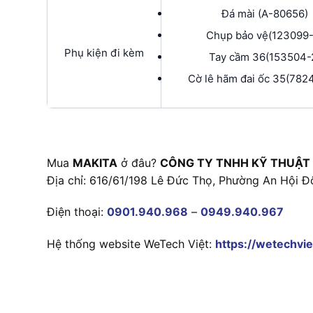
Đá mài (A-80656)
Chụp bảo vệ(123099-
Phụ kiện đi kèm
Tay cầm 36(153504-
Cờ lê hãm đai ốc 35(782
Mua
MAKITA
ở đâu?
CÔNG TY TNHH KỸ THUẬT
Địa chỉ: 616/61/198 Lê Đức Thọ, Phường An Hội Đ
Điện thoại:
0901.940.968
–
0949.940.967
Hệ thống website WeTech Việt:
https://wetechvie