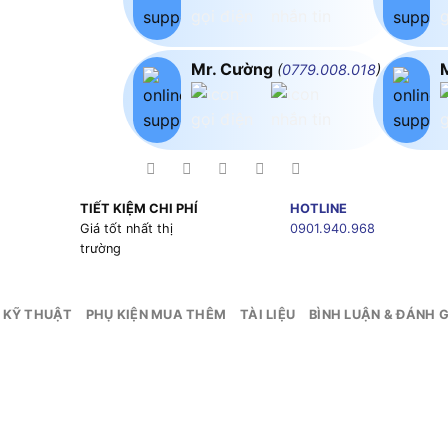
Mr. Cường
(
0779.008.018
)
TIẾT KIỆM CHI PHÍ
HOTLINE
g
Giá tốt nhất thị
0901.940.968
trường
 KỸ THUẬT
PHỤ KIỆN MUA THÊM
TÀI LIỆU
BÌNH LUẬN & ĐÁNH G