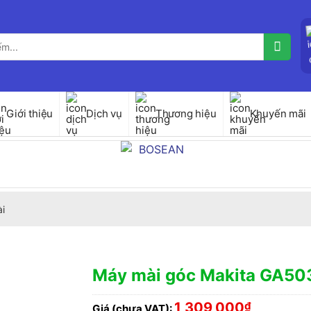
Giới thiệu
Dịch vụ
Thương hiệu
Khuyến mãi
i
Máy mài góc Makita GA5
1,309,000
₫
Giá (chưa VAT):