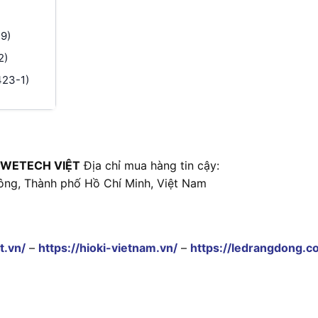
9)
2)
423-1)
 WETECH VIỆT
Địa chỉ mua hàng tin cậy:
ông, Thành phố Hồ Chí Minh, Việt Nam
t.vn/
–
https://hioki-vietnam.vn/
–
https://ledrangdong.c