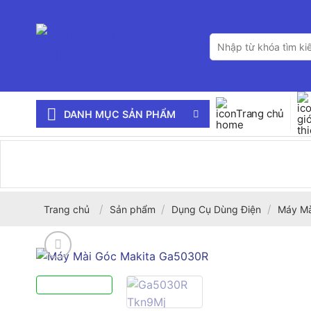
Bỏ
qua
Tìm
nội
kiếm:
dung
Trang chủ
DANH MỤC SẢN PHẨM
/
/
/
Trang chủ
Sản phẩm
Dụng Cụ Dùng Điện
Máy Mà