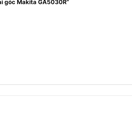
mài góc Makita GA5030R”