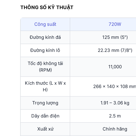
THÔNG SỐ KỸ THUẬT
Công suất
720W
Đường kính đá
125 mm (5″)
Đường kính lỗ
22.23 mm (7/8″)
Tốc độ không tải
11,000
(RPM)
Kích thước (L x W x
266 x 140 x 108 m
H)
Trọng lượng
1.91 – 3.06 kg
Dây dẫn điện
2.5 m
Xuất xứ
Chính hãng