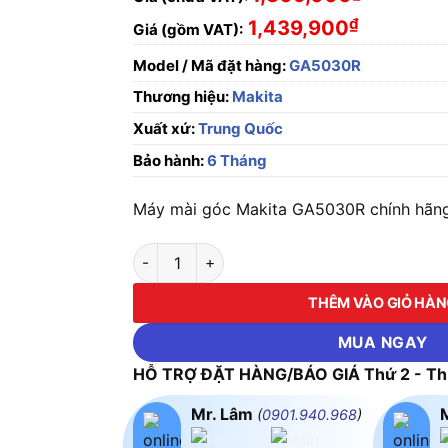
₫
1,439,900
Giá (gồm VAT):
Model / Mã đặt hàng:
GA5030R
Thương hiệu:
Makita
Xuất xứ:
Trung Quốc
Bảo hành:
6 Tháng
Máy mài góc Makita GA5030R chính hãng,
Máy mài góc Makita GA5030R số lượng
THÊM VÀO GIỎ HÀ
MUA NGAY
HỖ TRỢ ĐẶT HÀNG/BÁO GIÁ Thứ 2 - Thứ
Mr. Lâm
(
0901.940.968
)