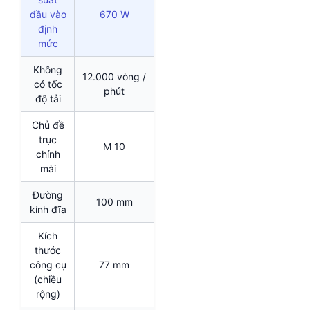
đầu vào
670 W
định
mức
Không
12.000 vòng /
có tốc
phút
độ tải
Chủ đề
trục
M 10
chính
mài
Đường
100 mm
kính đĩa
Kích
thước
công cụ
77 mm
(chiều
rộng)