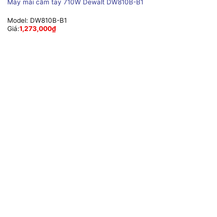
Máy mài cầm tay 710W Dewalt DW810B-B1
Model:
DW810B-B1
Giá:
1,273,000
₫