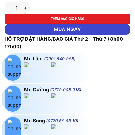
Máy mài góc Bosch GWS 060 số lượng
THÊM VÀO GIỎ HÀNG
MUA NGAY
HỖ TRỢ ĐẶT HÀNG/BÁO GIÁ Thứ 2 - Thứ 7 (8h00 -
17h00)
Mr. Lâm
(
0901.940.968
)
Mr. Cường
(
0779.008.018
)
Mr. Song
(
0779.68.68.19
)