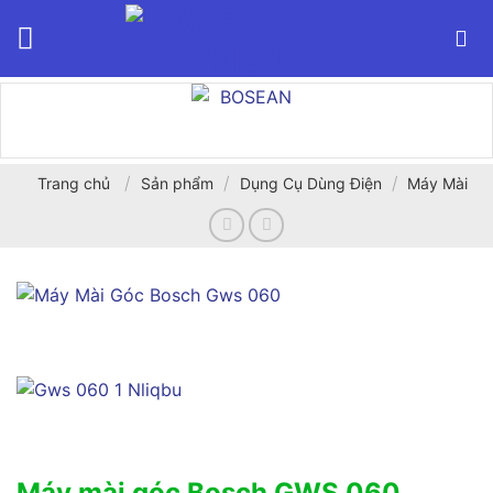
Bỏ
qua
nội
dung
/
/
/
Trang chủ
Sản phẩm
Dụng Cụ Dùng Điện
Máy Mài
Máy mài góc Bosch GWS 060