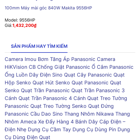
100mm Máy mài góc 840W Makita 9556HP
Model:
9556HP
Giá:
1,432,200
₫
SẢN PHẨM HAY TÌM KIẾM
Camera Imou
Bơm Tăng Áp Panasonic
Camera
HiKVision
CB Chống Giật Panasonic
Ổ Cắm Panasonic
Ống Luồn Dây Điện Sino
Quạt Cây Panasonic
Quạt
Hộp Senko
Quạt Hút Senko
Quạt Panasonic
Quạt
Senko
Quạt Trần Panasonic
Quạt Trần Panasonic 3
Cánh
Quạt Trần Panasonic 4 Cánh
Quạt Treo Tường
Panasonic
Quạt Treo Tường Senko
Quạt Đứng
Panasonic
Cầu Dao Sino
Thang Nhôm Nikawa
Thang
Nhôm Ameca
Xe Đẩy Hàng 4 Bánh
Dây Cáp Điện –
Điện Nhẹ
Dụng Cụ Cầm Tay
Dụng Cụ Dùng Pin
Dụng
Cụ Dùng Điện
Quạt