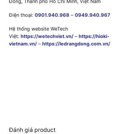
Đông, Thành phố Hồ Chí Minh, Việt Nam
Điện thoại:
0901.940.968
–
0949.940.967
Hệ thống website WeTech
Việt:
https://wetechviet.vn/
–
https://hioki-
vietnam.vn/
–
https://ledrangdong.com.vn/
Đánh giá product