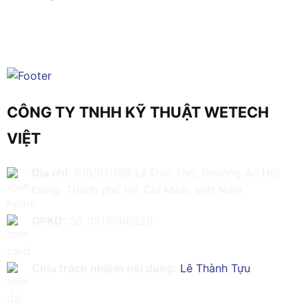
CÔNG TY TNHH KỸ THUẬT WETECH
VIỆT
Địa chỉ:
616/61/198 Lê Đức Thọ, Phường An Hội
Đông, Thành phố Hồ Chí Minh, Việt Nam
GPKD:
Số 0319086629
Chịu trách nhiệm nội dung:
Lê Thành Tựu