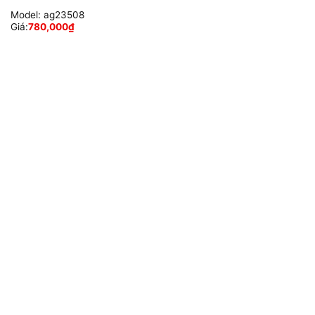
Model:
ag23508
Giá:
780,000
₫