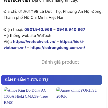
WETECH VIỆT
Địa chỉ mua hàng tin cậy:
Địa chỉ: 616/61/198 Lê Đức Thọ, Phường An Hội Đông,
Thành phố Hồ Chí Minh, Việt Nam
Điện thoại:
0901.940.968
–
0949.940.967
Hệ thống website WeTech
Việt:
https://wetechviet.vn/
–
https://hioki-
vietnam.vn/
–
https://ledrangdong.com.vn/
Đánh giá product
SẢN PHẨM TƯƠNG TỰ