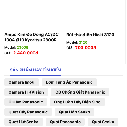
Ampe Kìm Đo Dòng AC/DC
Bút thử điện Hioki 3120
100A Ø10 Kyoritsu 2300R
Model:
3120
700,000
₫
Model:
2300R
Giá:
2,440,000
₫
Giá:
SẢN PHẨM HAY TÌM KIẾM
Camera Imou
Bơm Tăng Áp Panasonic
Camera HiKVision
CB Chống Giật Panasonic
Ổ Cắm Panasonic
Ống Luồn Dây Điện Sino
Quạt Cây Panasonic
Quạt Hộp Senko
Quạt Hút Senko
Quạt Panasonic
Quạt Senko