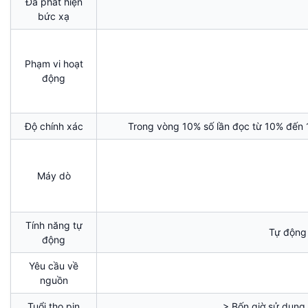
Đã phát hiện
bức xạ
Phạm vi hoạt
động
Độ chính xác
Trong vòng 10% số lần đọc từ 10% đến 
Máy dò
Tính năng tự
Tự động 
động
Yêu cầu về
nguồn
Tuổi thọ pin
> Bốn giờ sử dụng 