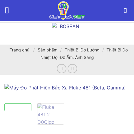
Bỏ
qua
nội
dung
/
/
/
Trang chủ
Sản phẩm
Thiết Bị Đo Lường
Thiết Bị Đo
Nhiệt Độ, Độ Ẩm, Ánh Sáng