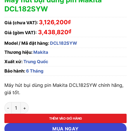
DCL182SYW
3,126,200
₫
Giá (chưa VAT):
₫
3,438,820
Giá (gồm VAT):
Model / Mã đặt hàng:
DCL182SYW
Thương hiệu:
Makita
Xuất xứ:
Trung Quốc
Bảo hành:
6 Tháng
Máy hút bụi dùng pin Makita DCL182SYW chính hãng,
giá tốt.
Máy hút bụi dùng pin Makita DCL182SYW số lượng
THÊM VÀO GIỎ HÀNG
MUA NGAY