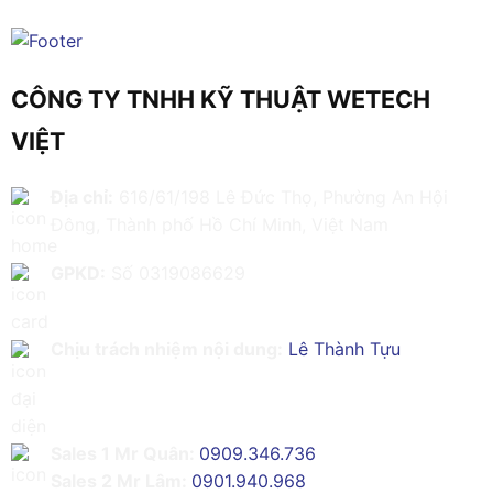
CÔNG TY TNHH KỸ THUẬT WETECH
VIỆT
Địa chỉ:
616/61/198 Lê Đức Thọ, Phường An Hội
Đông, Thành phố Hồ Chí Minh, Việt Nam
GPKD:
Số 0319086629
Chịu trách nhiệm nội dung:
Lê Thành Tựu
Sales 1 Mr Quân:
0909.346.736
Sales 2 Mr Lâm:
0901.940.968