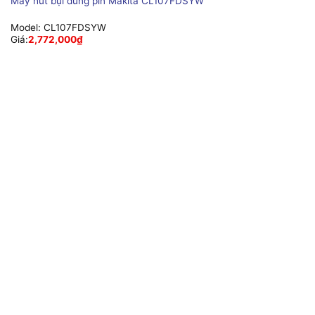
Máy hút bụi dùng pin Makita CL107FDSYW
Model:
CL107FDSYW
Giá:
2,772,000
₫