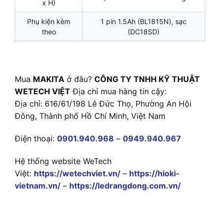
x H)
Phụ kiện kèm
1 pin 1.5Ah (BL1815N), sạc
theo
(DC18SD)
Mua
MAKITA
ở đâu?
CÔNG TY TNHH KỸ THUẬT
WETECH VIỆT
Địa chỉ mua hàng tin cậy:
Địa chỉ: 616/61/198 Lê Đức Thọ, Phường An Hội
Đông, Thành phố Hồ Chí Minh, Việt Nam
Điện thoại:
0901.940.968
–
0949.940.967
Hệ thống website WeTech
Việt:
https://wetechviet.vn/
–
https://hioki-
vietnam.vn/
–
https://ledrangdong.com.vn/