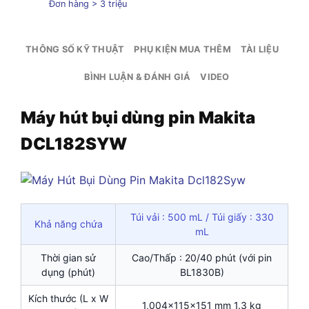
Đơn hàng > 3 triệu
THÔNG SỐ KỸ THUẬT
PHỤ KIỆN MUA THÊM
TÀI LIỆU
BÌNH LUẬN & ĐÁNH GIÁ
VIDEO
Máy hút bụi dùng pin Makita
DCL182SYW
Túi vải : 500 mL / Túi giấy : 330
Khả năng chứa
mL
Thời gian sử
Cao/Thấp : 20/40 phút (với pin
dụng (phút)
BL1830B)
Kích thước (L x W
1,004x115x151 mm 1.3 kg